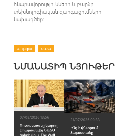
հնարավորությունների և բարձր
տեխնոլոգիական զարգացումների
նախագծեր։
Անկարա
|
ՆԱՏՕ
ՆՄԱՆԱՏԻՊ ՆՅՈՒԹԵՐ
07/08/2026 13:56
21/07/2026 09:33
Ռուսաստանը կարող
Ի՞նչ է փնտրում
է հարձակվել ՆԱՏՕ
Հայաստանը
երկրի վրա. The Wall