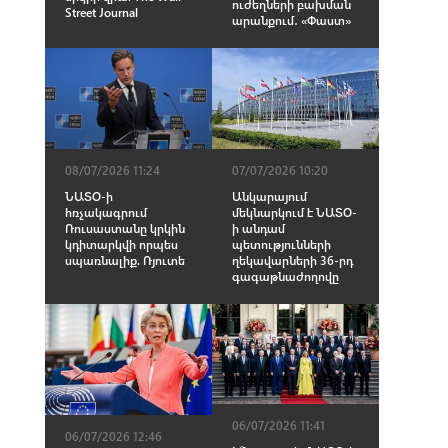
ուժեղների բախման
Street Journal
արանքում․ «Փաստ»
08/07/2026 11:24
07/07/2026 10:20
ՆԱՏՕ-ի
Անկարայում
հռչակագրում
մեկնարկում է ՆԱՏՕ-
Ռուսաստանը կրկին
ի անդամ
կդիտարկվի որպես
պետությունների
սպառնալիք. Ռյուտե
ղեկավարների 36-րդ
գագաթնաժողովը
06/07/2026 11:41
06/07/2026 12:46