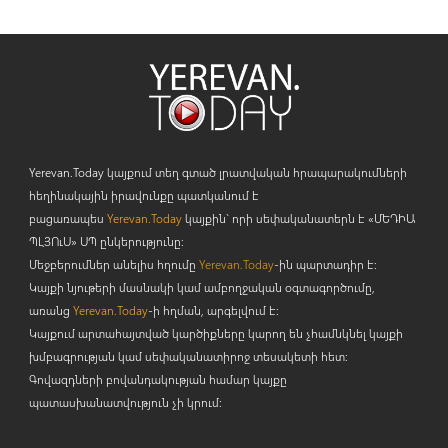
Yerevan.Today կայքում տեղ գտած լրատվական հրապարակումների
հեղինակային իրավունքը պատկանում է
բացառապես
Yerevan.Today
կայքին` որի սեփականատերն է «ՄԵԴԻԱ
ՊԼՅՈ
ւ
Ս» ՍՊ ընկերությունը։
Մեջբերումներ անելիս հղումը
Yerevan.Today
-ին պարտադիր է:
Կայքի նյութերի մասնակի կամ ամբողջական օգտագործումը,
առանց
Yerevan.Today
-ի հղման, արգելվում է:
Կայքում արտահայտված կարծիքները կարող են չհամնկնել կայքի
խմբագրության կամ սեփականատիրոջ տեսակետի հետ:
Գովազդների բովանդակության համար կայքը
պատասխանատվություն չի կրում: