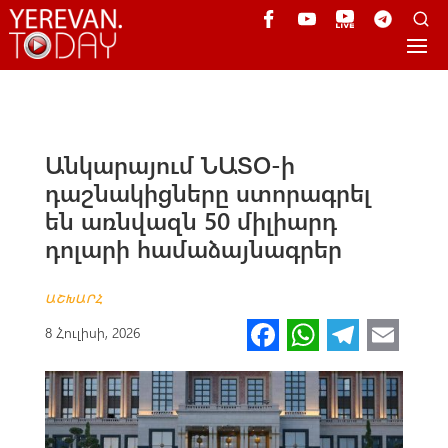
Անկարայում ՆԱՏՕ-ի
դաշնակիցները ստորագրել
են առնվազն 50 միլիարդ
դոլարի համաձայնագրեր
ԱՇԽԱՐՀ
Fa
W
Te
E
8 Հուլիսի, 2026
ce
h
le
m
b
at
gr
ail
o
s
a