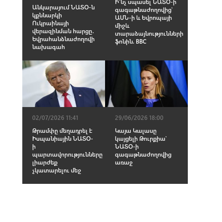
Ի՞նչ սպասել ՆԱՏՕ-ի
Անկարայում ՆԱՏՕ-ն
գագաթնաժողովից՝
կքննարկի
ԱՄՆ-ի և Եվրոպայի
Ուկրաինայի
միջև
վերազինման հարցը․
տարաձայնությունների
Եվրահանձնաժողովի
ֆոնին. BBC
նախագահ
02/07/2026 11:41
29/06/2026 18:00
Թրամփը մեղադրել է
Կայա Կալասը
Իսպանիային ՆԱՏՕ-
կայցելի Թուրքիա՝
ի
ՆԱՏՕ-ի
պարտավորությունները
գագաթնաժողովից
լիարժեք
առաջ
չկատարելու մեջ