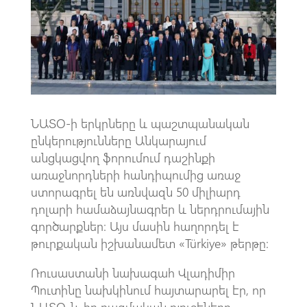
o
A
m
k
p
p
ՆԱՏՕ-ի երկրները և պաշտպանական
ընկերությունները Անկարայում
անցկացվող ֆորումում դաշինքի
առաջնորդների հանդիպումից առաջ
ստորագրել են առնվազն 50 միլիարդ
դոլարի համաձայնագրեր և ներդրումային
գործարքներ։ Այս մասին հաղորդել է
թուրքական իշխանամետ «Türkiye» թերթը։
Ռուսաստանի նախագահ Վլադիմիր
Պուտինը նախկինում հայտարարել էր, որ