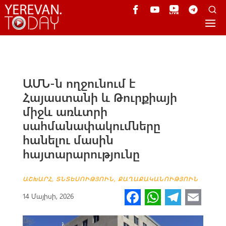
ԱՄՆ-ն ողջունում է
Հայաստանի և Թուրքիայի
միջև առևտրի
սահմանափակումները
հանելու մասին
հայտարարությունը
ԱՇԽԱՐՀ
,
ՏՆՏԵՍՈՒԹՅՈՒՆ
,
ՔԱՂԱՔԱԿԱՆՈՒԹՅՈՒՆ
Fa
W
Te
E
14 Մայիսի, 2026
ce
h
le
m