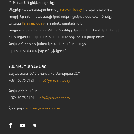
ՊԼՅՈ
ւ
Ս» ՍՊ ընկերությունը։
Մեջբերումներ անելիս հղումը
Yerevan.Today
-ին պարտադիր է:
Կայքի նյութերի մասնակի կամ ամբողջական օգտագործումը,
առանց
Yerevan.Today
-ի հղման, արգելվում է:
Կայքում արտահայտված կարծիքները կարող են չհամնկնել կայքի
խմբագրության կամ սեփականատիրոջ տեսակետի հետ:
Գովազդների բովանդակության համար կայքը
պատասխանատվություն չի կրում:
«ՄԵԴԻԱ ՊԼՅՈւՍ» ՍՊԸ
Հայաստան, 0010 Երևան, Վ. Սարգսյան 26/1
+374 60 75 01 21 |
info@yerevan.today
Գովազդի համար`
+374 60 75 01 21 |
info@yerevan.today
Հին կայք`
archive.yerevan.today