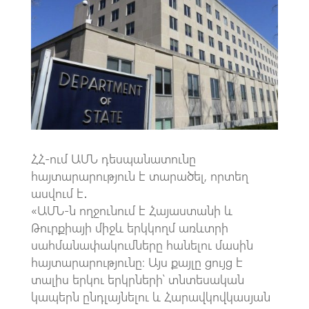
b
at
gr
ail
o
s
a
o
A
m
k
p
p
ՀՀ-ում ԱՄՆ դեսպանատունը
հայտարարություն է տարածել, որտեղ
ասվում է․
«ԱՄՆ-ն ողջունում է Հայաստանի և
Թուրքիայի միջև երկկողմ առևտրի
սահմանափակումները հանելու մասին
հայտարարությունը։ Այս քայլը ցույց է
տալիս երկու երկրների՝ տնտեսական
կապերն ընդլայնելու և Հարավկովկասյան