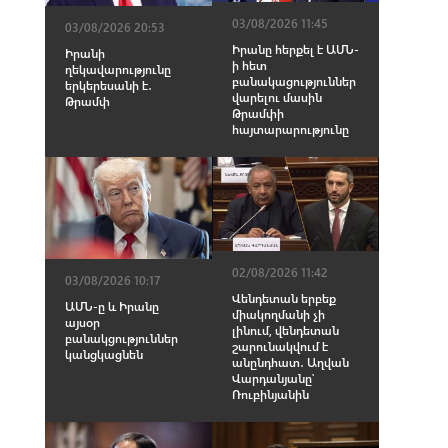
03/08/2026 11:45
03/08/2026 20:53
Իրանը հերքել է ԱՄՆ-
Իրանի
ի հետ
ղեկավարությունը
բանակացություններ
երկերեսանի է․
վարելու մասին
Թրամփ
Թրամփի
հայտարարությունը
02/08/2026 11:42
03/08/2026 10:17
Վենդետան երբեք
ԱՄՆ-ը և Իրանը
միակողմանի չի
այսօր
լինում, վենդետան
բանակցություններ
շարունակվում է
կանցկացնեն
անընդհատ․ Աղվան
Վարդանյանը՝
Ռուբինյանին