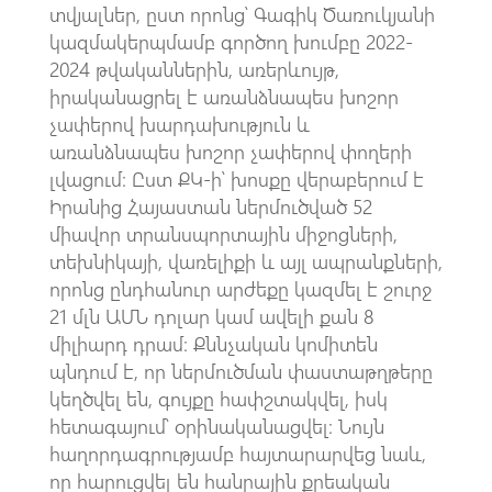
տվյալներ, ըստ որոնց՝ Գագիկ Ծառուկյանի
կազմակերպմամբ գործող խումբը 2022-
2024 թվականներին, առերևույթ,
իրականացրել է առանձնապես խոշոր
չափերով խարդախություն և
առանձնապես խոշոր չափերով փողերի
լվացում։ Ըստ ՔԿ-ի՝ խոսքը վերաբերում է
Իրանից Հայաստան ներմուծված 52
միավոր տրանսպորտային միջոցների,
տեխնիկայի, վառելիքի և այլ ապրանքների,
որոնց ընդհանուր արժեքը կազմել է շուրջ
21 մլն ԱՄՆ դոլար կամ ավելի քան 8
միլիարդ դրամ։ Քննչական կոմիտեն
պնդում է, որ ներմուծման փաստաթղթերը
կեղծվել են, գույքը հափշտակվել, իսկ
հետագայում՝ օրինականացվել։ Նույն
հաղորդագրությամբ հայտարարվեց նաև,
որ հարուցվել են հանրային քրեական