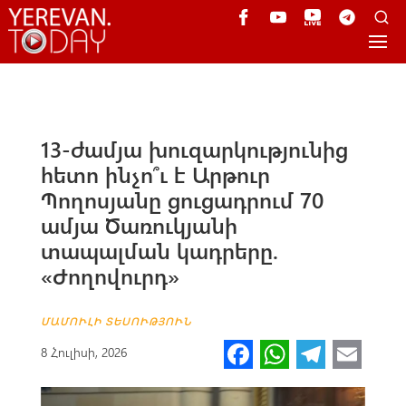
13-ժամյա խուզարկությունից
հետո ինչո՞ւ է Արթուր
Պողոսյանը ցուցադրում 70
ամյա Ծառուկյանի
տապալման կադրերը.
«Ժողովուրդ»
ՄԱՄՈՒԼԻ ՏԵՍՈՒԹՅՈՒՆ
Fa
W
Te
E
8 Հուլիսի, 2026
ce
h
le
m