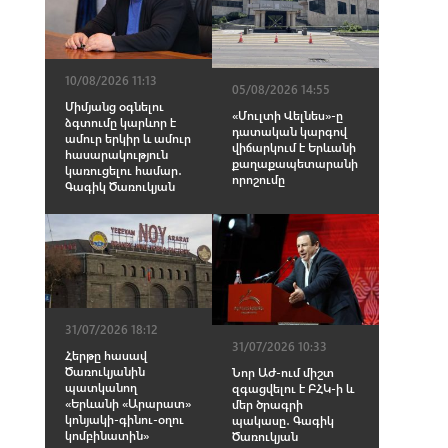
10/08/2026 11:13
05/08/2026 14:55
Միմյանց օգնելու
«Մուլտի Վելնես»-ը
ձգտումը կարևոր է
դատական կարգով
ամուր երկիր և ամուր
վիճարկում է Երևանի
հասարակություն
քաղաքապետարանի
կառուցելու համար․
որոշումը
Գագիկ Ծառուկյան
31/07/2026 18:12
31/07/2026 10:33
Հերթը հասավ
Ծառուկյանին
Նոր ԱԺ-ում միշտ
պատկանող
զգացվելու է ԲՀԿ-ի և
«Երևանի «Արարատ»
մեր ծրագրի
կոնյակի-գինու-օղու
պակասը․ Գագիկ
կոմբինատին»
Ծառուկյան