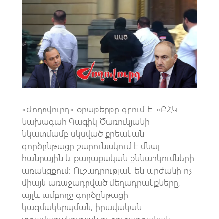
b
at
gr
ail
o
s
a
o
A
m
k
p
p
«Ժողովուրդ» օրաթերթը գրում է. «ԲՀԿ
նախագահ Գագիկ Ծառուկյանի
նկատմամբ սկսված քրեական
գործընթացը շարունակում է մնալ
հանրային և քաղաքական քննարկումների
առանցքում։ Ուշադրության են արժանի ոչ
միայն առաջադրված մեղադրանքները,
այլև ամբողջ գործընթացի
կազմակերպման, իրավական
տրամաբանության ու ցուցադրական