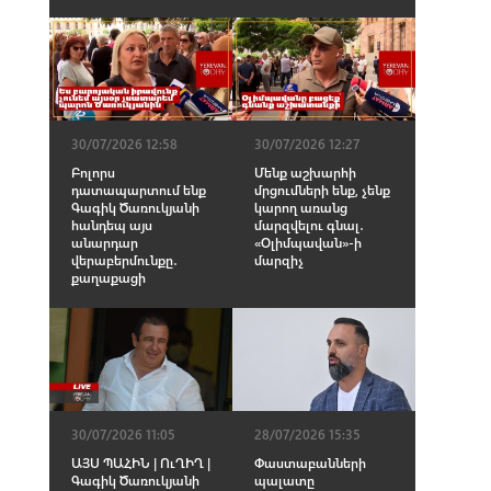
30/07/2026 12:58
30/07/2026 12:27
Բոլորս
Մենք աշխարհի
դատապարտում ենք
մրցումների ենք, չենք
Գագիկ Ծառուկյանի
կարող առանց
հանդեպ այս
մարզվելու գնալ․
անարդար
«Օլիմպավան»-ի
վերաբերմունքը․
մարզիչ
քաղաքացի
30/07/2026 11:05
28/07/2026 15:35
ԱՅՍ ՊԱՀԻՆ | ՈւՂԻՂ |
Փաստաբանների
Գագիկ Ծառուկյանի
պալատը