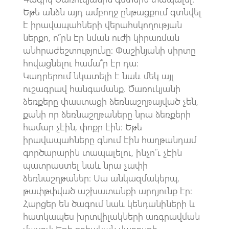
Եթե անձն այդ ամբողջ ընթացքում գտնվել
է իրավապահների վերահսկողության
ներքո, ո՞րն էր նման ուժի կիրառման
անհրաժեշտությունը։ Փաշինյանի սիրտը
հովացնելու համա՞ր էր դա։
Կադրերում նկատելի է նաև մեկ այլ
ուշագրավ հանգամանք. Ծառուկյանի
ձեռքերը փաստացի ձեռնաշղթայված չեն,
քանի որ ձեռնաշղթաները նրա ձեռքերի
համար չէին, փոքր էին։ Եթե
իրավապահները գնում էին հաղթանդամ
գործարարին տապալելու, ինչո՞ւ չէին
պատրաստել նաև նրա չափի
ձեռնաշղթաներ։ Սա անկազմակերպ,
թափթփված աշխատանքի արդյունք էր։
Հարցեր են ծագում նաև կենդանիների և
հատկապես խրտվիլակների առգրավման
մասով։ Եթե քրեական վարույթի