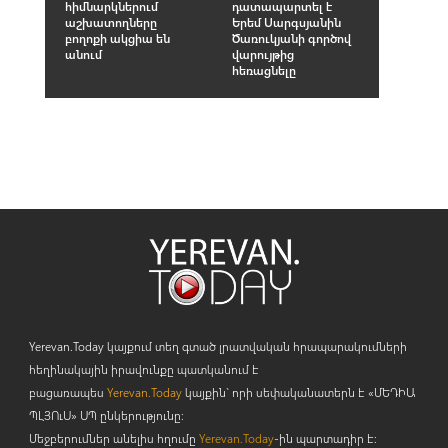
հիմնարկներում
դատապարտել է
աշխատողները
Երեմ Սարգսյանին
բողոքի ակցիա են
Ծառուկյանի գործով
անում
վարույթից
հեռացնելը
Yerevan.Today կայքում տեղ գտած լրատվական հրապարակումների
հեղինակային իրավունքը պատկանում է
բացառապես
Yerevan.Today
կայքին` որի սեփականատերն է «ՄԵԴԻԱ
ՊԼՅՈ
ւ
Ս» ՍՊ ընկերությունը։
Մեջբերումներ անելիս հղումը
Yerevan.Today
-ին պարտադիր է: