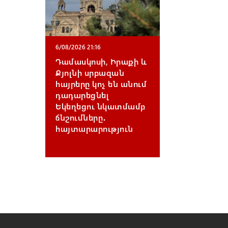
6/08/2026 21:16
Դամասկոսի, Իրաքի և
Քյոլնի սրբազան
հայրերը կոչ են անում
դադարեցնել
Եկեղեցու նկատմամբ
ճնշումները․
հայտարարություն