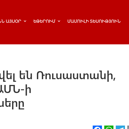
ՆՆ ԱՅՍՕՐ
ԵԹԵՐՈՒՄ
ՄԱՄՈՒԼԻ ՏԵՍՈՒԹՅՈՒՆ
ել են Ռուսաստանի,
ԱՄՆ-ի
ները