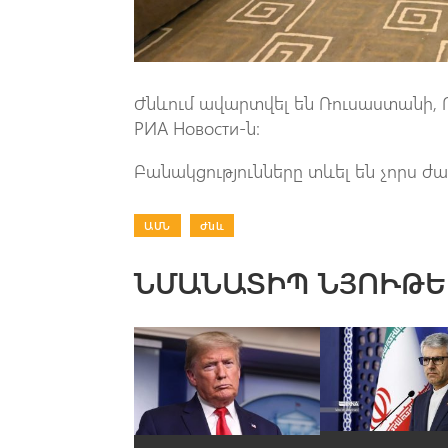
Ժնևում ավարտվել են Ռուսաստանի, Ո
РИА Новости-ն։
Բանակցությունները տևել են չորս ժ
ԱՄՆ
|
Ժնև
ՆՄԱՆԱՏԻՊ ՆՅՈՒԹԵ