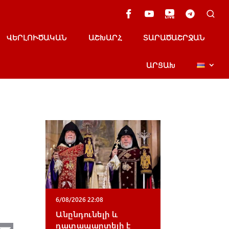
ՎԵՐԼՈՒԾԱԿԱՆ
ԱՇԽԱՐՀ
ՏԱՐԱԾԱՇՐՋԱՆ
ԱՐՑԱԽ
6/08/2026 22:08
Անընդունելի և
դատապարտելի է