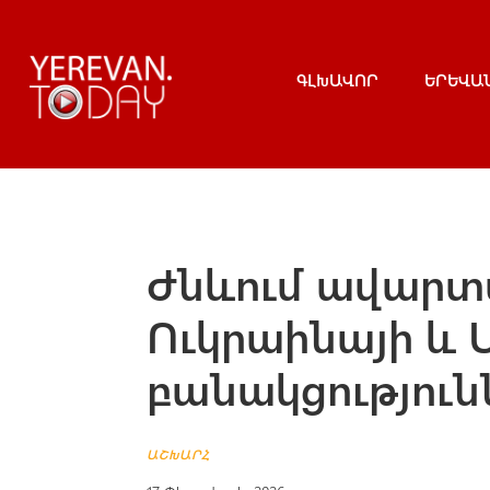
ԳԼԽԱՎՈՐ
ԵՐԵՎԱ
Ժնևում ավարտվ
Ուկրաինայի և 
բանակցություն
ԱՇԽԱՐՀ