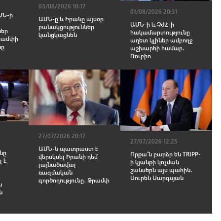
03/08/2026 10:17
01/08/2026 20:31
ՄՆ-ի
ԱՄՆ-ը և Իրանը այսօր
ԱՄՆ-ի և ՉԺՀ-ի
բանակցություններ
ներ
hակամարտությունը
կանցկացնեն
Թրամփի
աղետ կլիներ ամբողջ
նը
աշխարհի համար․
Ռուբիո
27/07/2026 20:17
27/07/2026 12:25
ԱՄՆ-ն պատրաստ է
նը
Որքա՞ն բարձր են TRIPP-
վերսկսել Իրանի դեմ
 է
ի կյանքի կոչման
լայնածավալ
շանսերն այս պահին․
ռազմական
Սուրեն Սարգսյան
գործողությունը․ Թրամփ
ն
ն