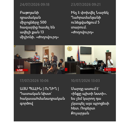
24/07/2026 09:18
23/07/2026 09:21
Բաթոյանի
Ինչ է փոխվել Նարեկ
դրամական
Ղահրամանյանի
միջոցները 500
ունեցվածքում 5
հազարից հասել են
տարում.
ավելի քան 13
«Ժողովուրդ»
միլիոնի․ «Ժողովուրդ»
17/07/2026 10:06
10/07/2026 13:03
ԱՅՍ ՊԱՀԻՆ | ՈւՂԻՂ |
Մարդը ասում է՝
Դատական նիստ՝
«ինքը պիտի նստի»․
հակասահմանադրական
ես չեմ կարող դա
գործով
չկապել այս պրոցեսի
հետ. Ռոբերտ
Քոչարյան