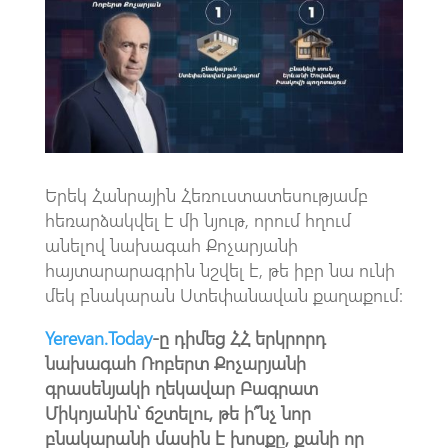
o
s
a
o
A
m
k
p
p
Երեկ Հանրային Հեռուստատեսությամբ
հեռարձակվել է մի նյութ, որում հղում
անելով նախագահ Քոչարյանի
հայտարարագրին նշվել է, թե իբր նա ունի
մեկ բնակարան Ստեփանավան քաղաքում:
Yerevan.Today
-ը դիմեց ՀՀ երկրորդ
նախագահ Ռոբերտ Քոչարյանի
գրասենյակի ղեկավար Բագրատ
Միկոյանին՝ ճշտելու, թե ի՞նչ նոր
բնակարանի մասին է խոսքը, քանի որ