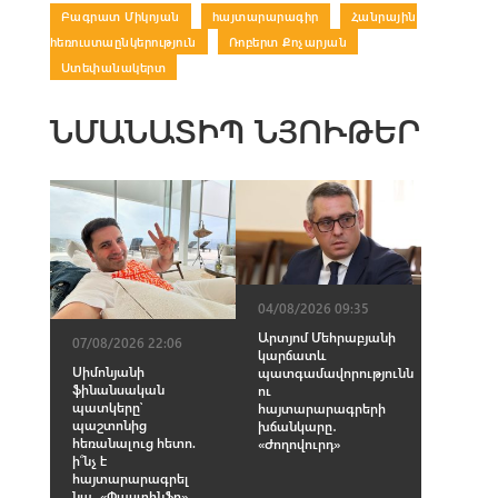
Բագրատ Միկոյան
|
հայտարարագիր
|
Հանրային
հեռուստաընկերություն
|
Ռոբերտ Քոչարյան
|
Ստեփանակերտ
ՆՄԱՆԱՏԻՊ ՆՅՈՒԹԵՐ
04/08/2026 09:35
Արտյոմ Մեհրաբյանի
07/08/2026 22:06
կարճատև
Սիմոնյանի
պատգամավորությունն
ֆինանսական
ու
պատկերը՝
հայտարարագրերի
պաշտոնից
խճանկարը․
հեռանալուց հետո.
«Ժողովուրդ»
ի՞նչ է
հայտարարագրել
նա․ «Փաստինֆո»