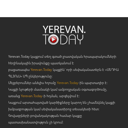
Yerevan.Today կայքում տեղ գտած լրատվական հրապարակումների
հեղինակային իրավունքը պատկանում է
բացառապես
Yerevan.Today
կայքին` որի սեփականատերն է «ՄԵԴԻԱ
ՊԼՅՈ
ւ
Ս» ՍՊ ընկերությունը։
Մեջբերումներ անելիս հղումը
Yerevan.Today
-ին պարտադիր է:
Կայքի նյութերի մասնակի կամ ամբողջական օգտագործումը,
առանց
Yerevan.Today
-ի հղման, արգելվում է:
Կայքում արտահայտված կարծիքները կարող են չհամնկնել կայքի
խմբագրության կամ սեփականատիրոջ տեսակետի հետ:
Գովազդների բովանդակության համար կայքը
պատասխանատվություն չի կրում: