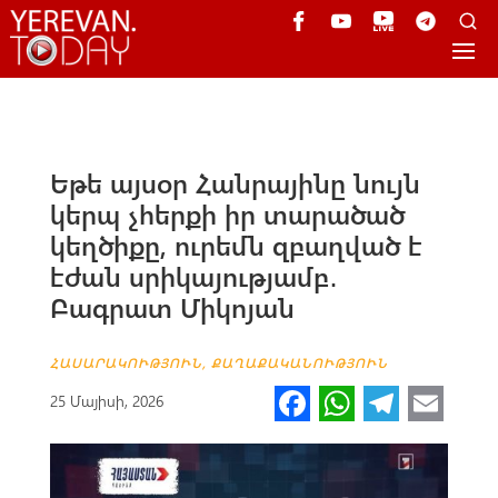
Եթե այսօր Հանրայինը նույն
կերպ չհերքի իր տարածած
կեղծիքը, ուրեմն զբաղված է
էժան սրիկայությամբ․
Բագրատ Միկոյան
ՀԱՍԱՐԱԿՈՒԹՅՈՒՆ
,
ՔԱՂԱՔԱԿԱՆՈՒԹՅՈՒՆ
Fa
W
Te
E
25 Մայիսի, 2026
ce
h
le
m
b
at
gr
ail