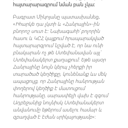
հայտարարագրում նման բան չկա։
Բագրատ Միկոյանը պատասխանեց․
«
Իհարկե դա լկտի և
«Հանրային
»-ին
բնորոշ սուտ է: Նախագահի՝ բոլորին
հասու և ԿԸՀ կայքում հրապարակված
հայտարարգրում
նշված է, որ նա ունի
բնակարան ոչ թե Ստեփանավան այլ՝
Ստեփանակերտ քաղաքում: Եթե այսօր
Հանրայինը նույն կերպ չհերքի իր
տարածած կեղծիքը, կունենանք ևս մեկ
ապացույց, որ Հանրայինը հանրության
փողերով կեղծիք է մատուցում
հանրությանը, սարասփելի վախ է զգում
Ադբեջանից նույնիսկ Ստեփանակերտ
անվանումը եթերում ասելու համար և
զբաղված է էժան սրիկայությամբ
»: