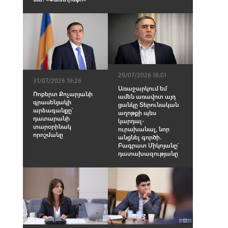
29/07/2026 18:01
31/07/2026 19:26
Առաջարկում եմ
Ռոբերտ Քոչարյանի
ամեն առավոտ այդ
գրասենյակի
ցանկը Տերունական
արձագանքը՝
աղոթքի պես
դատարանի
կարդալ-
տարօրինակ
ուրախանալ, նոր
որոշմանը
անցնել գործի․
Բագրատ Միկոյանը՝
դատախազությանը