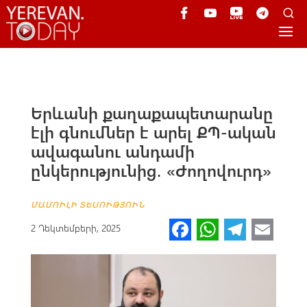
Երևանի քաղաքապետարանը
էլի գնումներ է արել ՔՊ-ական
ավագանու անդամի
ընկերությունից․ «Ժողովուրդ»
ՄԱՄՈՒԼԻ ՏԵՍՈՒԹՅՈՒՆ
Fa
W
Te
E
2 Դեկտեմբերի, 2025
ce
h
le
m
b
at
gr
ail
o
s
a