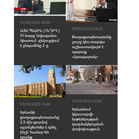
21/04/2026 10:09
09/04/2026 09:02
ԱՅՍ ՊԱՀԻՆ | ՈւՂԻՂ |
51 հարց՝ Ավագանու
Քաղաքապետարանը
նիստում․ զեկուցվում
շուրջ կես տարվա
է ընդամենը 2-ը
աշխատավարձ է
պարտք.
«Հրապարակ»
31/03/2026 22:02
03/04/2026 13:46
Երևանում
Երևանի
կկատարվի
քաղաքապետարանը
երթևեկության
2,5 մլն դրամով
կազմակերպման
պլանշետներ է գնել.
փոփոխություն
ինչի՞ համար են
դրանք