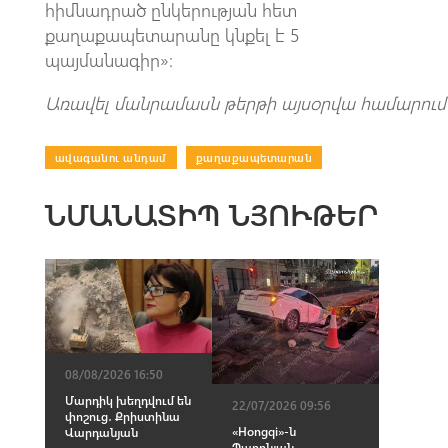
հիմնադրած ընկերության հետ
քաղաքապետարանը կնքել է 5
պայմանագիր»։
Առավել մանրամասն թերթի այսօրվա համարում
ավագանու անդամ
|
քաղաքապետարան
ՆՄԱՆԱՏԻՊ ՆՅՈՒԹԵՐ
08/08/2026 16:50
Մարդիկ խեղդվում են
22/07/2026 09:56
փոշուց․ Քրիստինա
«Hongqi»-ն
Վարդանյան
Պարոնյան-