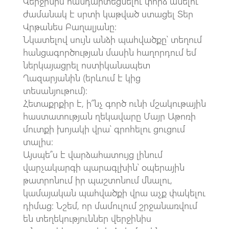
Վերջինիս հանդարտեցնելու փորձ անելու
ժամանակ է սրտի կաթված ստացել Տեր
Վրթանես Բաղալյանը:
Նկատելով սույն անձի պահվածքը՝ տեղում
հանցագործության մասին հաղորդում եմ
ներկայացրել ոստիկանապետ
Ղազարյանին (երևում է կից
տեսանյութում):
Հետաքրքիր է, ի՞նչ գործ ունի մշակութային
հաստատության ղեկավարը Մայր Աթոռի
մուտքի խոյակի վրա՝ գրոհելու ցուցում
տալիս:
Այսպե՞ս է վարձահատույց լինում
վարչակարգի պարագլխին՝ օպերային
թատրոնում իր պաշտոնում մնալու,
կամայական պահվածքի վրա աչք փակելու
դիմաց: Նշեմ, որ մամուլում շրջանառվում
են տեղեկություններ վերջինիս