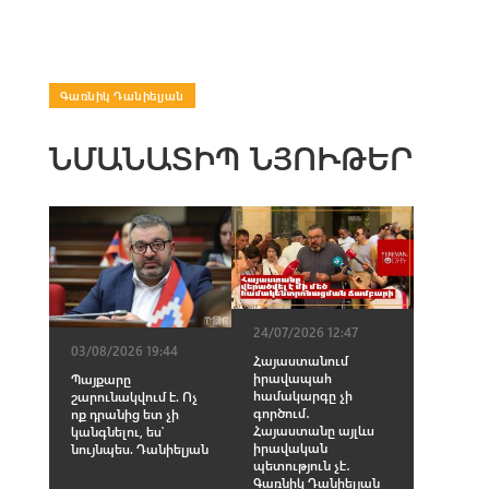
Գառնիկ Դանիելյան
ՆՄԱՆԱՏԻՊ ՆՅՈՒԹԵՐ
24/07/2026 12:47
03/08/2026 19:44
Հայաստանում
իրավապահ
Պայքարը
համակարգը չի
շարունակվում է. Ոչ
գործում․
ոք դրանից ետ չի
Հայաստանը այլևս
կանգնելու, ես՝
իրավական
նույնպես. Դանիելյան
պետություն չէ․
Գառնիկ Դանիելյան