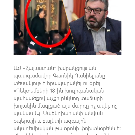
b
at
gr
ail
o
s
a
o
A
m
k
p
p
ԱԺ «Հայաստան» խմբակցության
պատգամավոր Գառնիկ Դանիելյանը
տեսանյութ է հրապարակել ու գրել.
«Դեկտեմբերի 18-ին խուլիգանական
պահվածքով աչքի ընկնող տաճարի
խոյակին մագլցած այս մարդը ոչ ավել, ոչ
պակաս Ալ. Սպենդիարյանի անվան
օպերայի և բալետի ազգային
ակադեմիական թատրոնի փոխտնօրենն է: