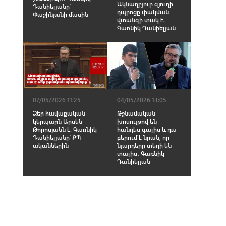
Ակնաղբյուր գյուղի
Դանիելյանը՝
դպրոցը փակման
Փաշինյանի մասին
վտանգի տակ է.
Գառնիկ Դանիելյան
07/05/2026 11:25
04/05/2026 13:05
Ձեր հավաքական
Թշնամական
կերպարն Արսեն
խոսույթով են
Թորոսյանն է. Գառնիկ
հանդես գալիս և դա
Դանիելյանը՝ ՔՊ-
բերում է նրան, որ
ականներին
նյարդերը տեղի են
տալիս․ Գառնիկ
Դանիելյան