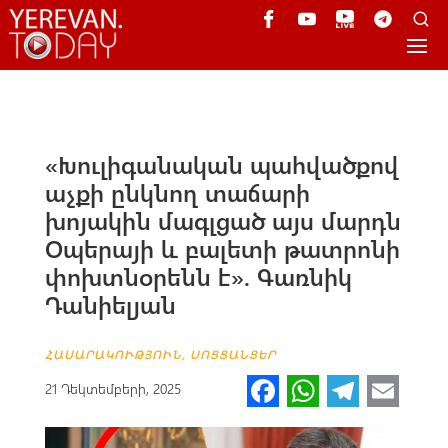
«Խուլիգանական պահվածքով
աչքի ընկնող տաճարի
խոյակին մագլցած այս մարդն
Օպերայի և բալետի թատրոնի
փոխտնօրենն է». Գառնիկ
Դանիելյան
ՀԱՍԱՐԱԿՈՒԹՅՈՒՆ
,
ՍՈՑՑԱՆՑԵՐ
Fa
W
Te
E
21 Դեկտեմբերի, 2025
ce
h
le
m