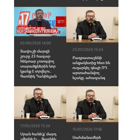
02/06/2026 14:00
25/05/2026 15:24
Տավուշի մարզի
շուրջ 23 հազար
Բագրատաշենի
հեկտար չոռոգվող
անցակետից հետ են
տարածքներին նոր
ուղարկել դեպի ՌԴ
կյանք է տրվելու․
արտահանվող
Գառնիկ Դանիելյան
ելակը. ահազանգ
17/05/2026 15:34
15/05/2026 17:46
Սրան հանե՛ք՝ մարդ
Սահմանամերձ
չմեռնի էլ․․․ Գառնիկ