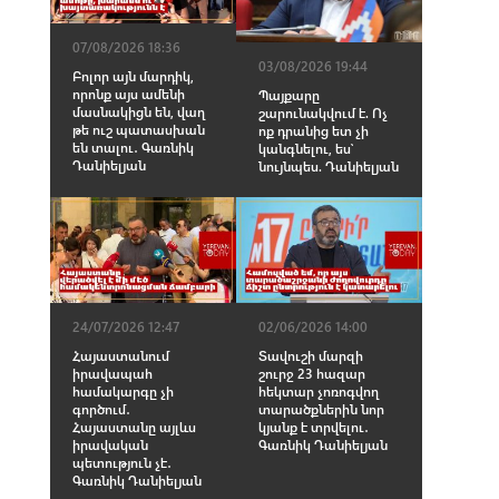
07/08/2026 18:36
03/08/2026 19:44
Բոլոր այն մարդիկ,
որոնք այս ամենի
Պայքարը
մասնակիցն են, վաղ
շարունակվում է. Ոչ
թե ուշ պատասխան
ոք դրանից ետ չի
են տալու․ Գառնիկ
կանգնելու, ես՝
Դանիելյան
նույնպես. Դանիելյան
24/07/2026 12:47
02/06/2026 14:00
Հայաստանում
Տավուշի մարզի
իրավապահ
շուրջ 23 հազար
համակարգը չի
հեկտար չոռոգվող
գործում․
տարածքներին նոր
Հայաստանը այլևս
կյանք է տրվելու․
իրավական
Գառնիկ Դանիելյան
պետություն չէ․
Գառնիկ Դանիելյան