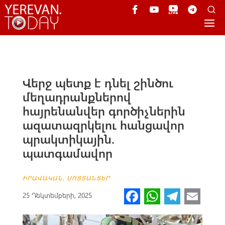
Վերջ պետք է դնել շինծու
մեղադրանքներով
հայրենանվեր գործիչներին
ազատազրկելու հանցավոր
պրակտիկային.
պատգամավոր
ԻՐԱՎԱԿԱՆ
,
ՍՈՑՑԱՆՑԵՐ
Fa
W
Te
E
25 Դեկտեմբերի, 2025
ce
h
le
m