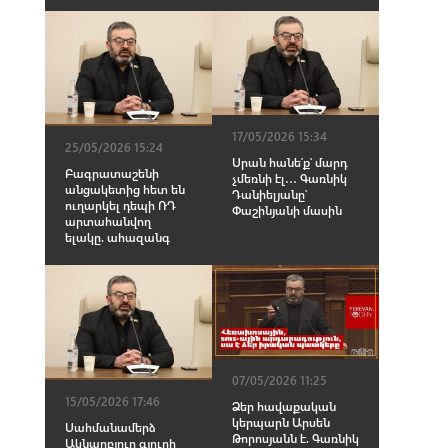
17/05/2026 15:34
25/05/2026 15:24
Սրան հանե՛ք՝ մարդ
Բագրատաշենի
չմեռնի էլ․․․ Գառնիկ
անցակետից հետ են
Դանիելյանը՝
ուղարկել դեպի ՌԴ
Փաշինյանի մասին
արտահանվող
ելակը. ահազանգ
07/05/2026 11:25
15/05/2026 17:46
Ձեր հավաքական
կերպարն Արսեն
Սահմանամերձ
Թորոսյանն է. Գառնիկ
Ակնաղբյուր գյուղի