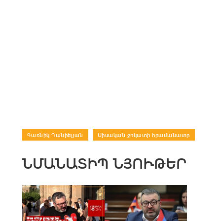
Գառնիկ Դանիելյան
|
Սիսական ջոկատի հրամանատր
ՆՄԱՆԱՏԻՊ ՆՅՈՒԹԵՐ