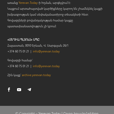
առանց
Yerevan.Today
-ի հղման, արգելվում է:
Կայքում արտահայտված կարծիքները կարող են չհամնկնել կայքի
խմբագրության կամ սեփականատիրոջ տեսակետի հետ:
Գովազդների բովանդակության համար կայքը
պատասխանատվություն չի կրում:
«ՄԵԴԻԱ ՊԼՅՈւՍ» ՍՊԸ
Հայաստան, 0010 Երևան, Վ. Սարգսյան 26/1
+374 60 75 01 21 |
info@yerevan.today
Գովազդի համար`
+374 60 75 01 21 |
info@yerevan.today
Հին կայք`
archive.yerevan.today
© Copyright –
Yerevan.Today |
Բոլոր իրավունքները