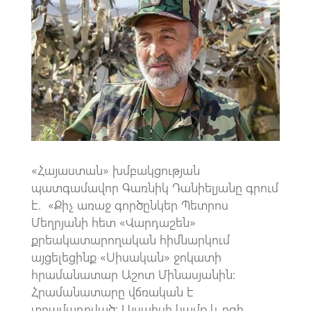
b
at
gr
ail
o
s
a
o
A
m
k
p
p
«Հայաստան» խմբակցության
պատգամավոր Գառնիկ Դանիելյանը գրում
է. «Քիչ առաջ գործընկեր Պետրոս
Մեղրյանի հետ «Վարդաշեն»
քրեակատարողական հիմնարկում
այցելեցինք «Սիսական» ջոկատի
հրամանատար Աշոտ Մինասյանին:
Հրամանատարը վճռական է
տրամադրված: Այսպիսի կամք և ոգի