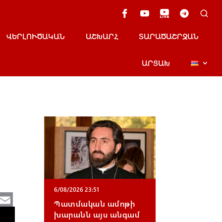
ՎԵՐԼՈՒԾԱԿԱՆ
ԱՇԽԱՐՀ
ՏԱՐԱԾԱՇՐՋԱՆ
ԱՐՑԱԽ
6/08/2026 23:51
Te
E
Պատմական ամոթի
e
m
խարանն այս անգամ