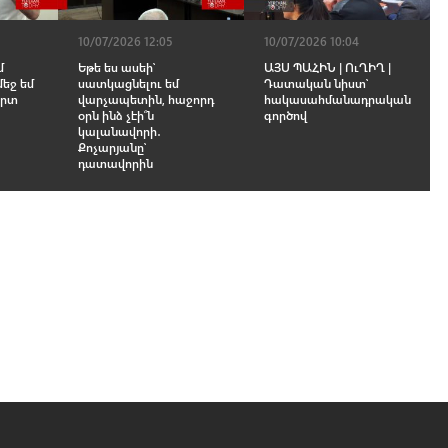
10/07/2026 12:05
10/07/2026 10:04
մ
Եթե ես ասեի՝
ԱՅՍ ՊԱՀԻՆ | ՈւՂԻՂ |
մեջ եմ
սատկացնելու եմ
Դատական նիստ՝
երտ
վարչապետին, հաջորդ
հակասահմանադրական
օրն ինձ չէի՞ն
գործով
կալանավորի․
Քոչարյանը՝
դատավորին