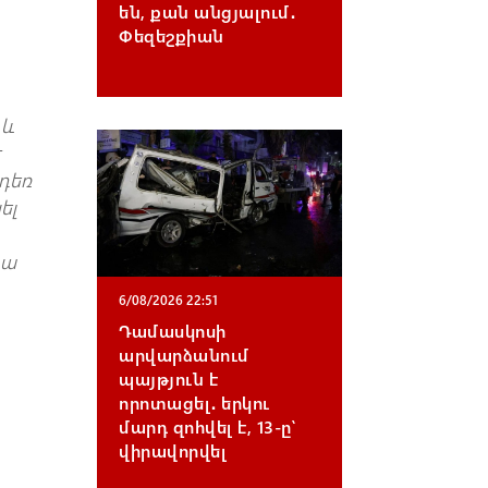
են, քան անցյալում․
Փեզեշքիան
 և
է
 դեռ
ել
դա
6/08/2026 22:51
Դամասկոսի
արվարձանում
պայթյուն է
որոտացել․ երկու
մարդ զոհվել է, 13-ը՝
վիրավորվել