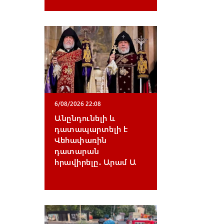
6/08/2026 22:08
Անընդունելի և
դատապարտելի է
Վեհափառին
դատարան
հրավիրելը․ Արամ Ա