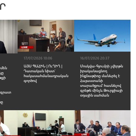
Ր
17/07/2026 10:06
16/07/2026 20:37
ԱՅՍ ՊԱՀԻՆ | ՈւՂԻՂ |
Մոսկվա-Գյումրի չվերթն
ամեն
Դատական նիստ՝
իրականացնող
կը
հակասահմանադրական
ինքնաթիռը մանևրել է
թքի
գործով
Հայաստանի
տարածքում՝ հասնելով
գրեթե մինչև Թուրքիայի
Բագրատ
օդային սահման
նը