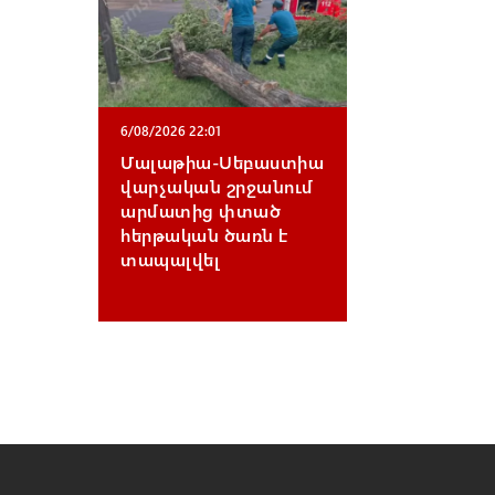
6/08/2026 22:01
Մալաթիա-Սեբաստիա
վարչական շրջանում
արմատից փտած
հերթական ծառն է
տապալվել