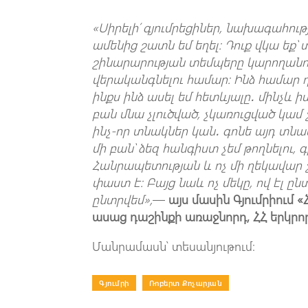
«Սիրելի՛ գյումրեցիներ, նախագահութ
ամենից շատն եմ եղել: Դուք վկա եք՝
շինարարության տեմպերը կարողանո՞ւմ
վերականգնելու համար: Ինձ համար 
ինքս ինձ ասել եմ հետևյալը․ մինչև 
բան մնա չլուծված, չկառուցված կամ
ինչ-որ տնակներ կան․ գոնե այդ տն
մի բան՝ ձեզ հանգիստ չեմ թողնելու,
Հանրապետության և ոչ մի ղեկավար չի
փաստ է: Բայց նաև ոչ մեկը, ով էլ ընտ
ընտրվեմ»,
—
այս մասին Գյումրիու
ասաց դաշինքի առաջնորդ, ՀՀ երկր
Մանրամասն՝ տեսանյութում։
Գյումրի
|
Ռոբերտ Քոչարյան