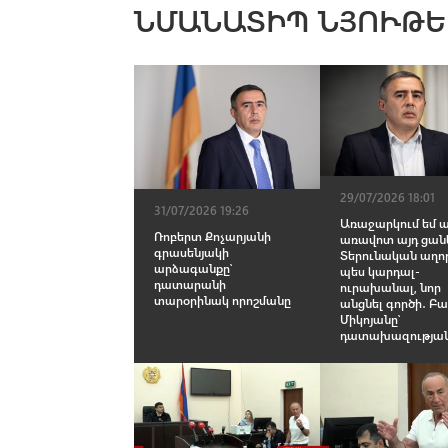
ՆՄԱՆԱՏԻՊ ՆՅՈՒԹԵ
29/07/2026 18:01
31/07/2026 19:26
Առաջարկում եմ 
Ռոբերտ Քոչարյանի
առավոտ այդ ցան
գրասենյակի
Տերունական աղո
արձագանքը՝
պես կարդալ-
դատարանի
ուրախանալ, նոր
տարօրինակ որոշմանը
անցնել գործի․ 
Միկոյանը՝
դատախազությա