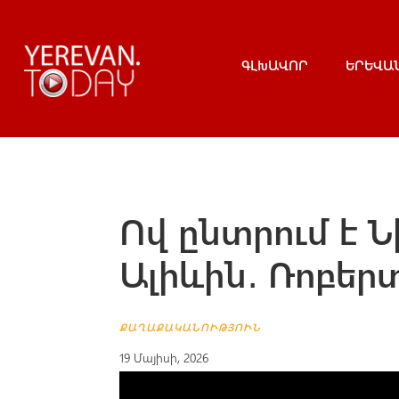
ԳԼԽԱՎՈՐ
ԵՐԵՎԱ
Ով ընտրում է Ն
Ալիևին․ Ռոբեր
ՔԱՂԱՔԱԿԱՆՈՒԹՅՈՒՆ
19 Մայիսի, 2026