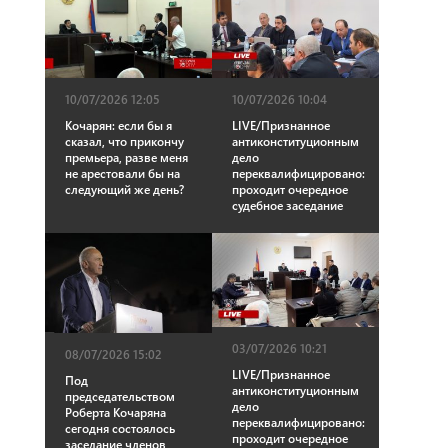
10/07/2026 12:05
10/07/2026 10:04
Кочарян: если бы я
LIVE/Признанное
сказал, что прикончу
антиконституционным
премьера, разве меня
дело
не арестовали бы на
переквалифицировано:
следующий же день?
проходит очередное
судебное заседание
03/07/2026 10:21
08/07/2026 15:02
LIVE/Признанное
Под
антиконституционным
председательством
дело
Роберта Кочаряна
переквалифицировано:
сегодня состоялось
проходит очередное
заседание членов