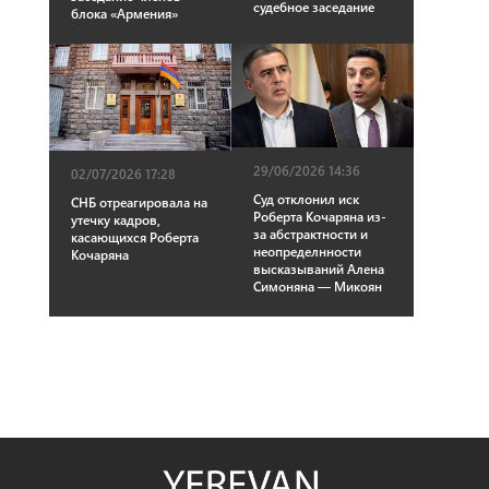
судебное заседание
блока «Армения»
29/06/2026 14:36
02/07/2026 17:28
Суд отклонил иск
СНБ отреагировала на
Роберта Кочаряна из-
утечку кадров,
за абстрактности и
касающихся Роберта
неопределнности
Кочаряна
высказываний Алена
Симоняна — Микоян