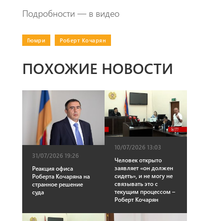
Подробности — в видео
Гюмри
|
Роберт Кочарян
ПОХОЖИЕ НОВОСТИ
10/07/2026 13:03
31/07/2026 19:26
Человек открыто
заявляет «он должен
Реакция офиса
сидеть», и не могу не
Роберта Кочаряна на
связывать это с
странное решение
текущим процессом –
суда
Роберт Кочарян