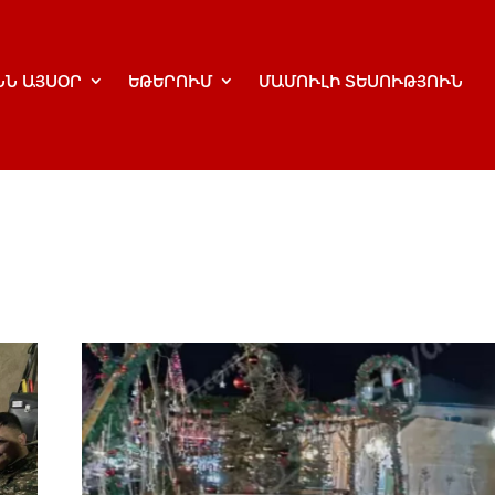
ՆՆ ԱՅՍՕՐ
ԵԹԵՐՈՒՄ
ՄԱՄՈՒԼԻ ՏԵՍՈՒԹՅՈՒՆ