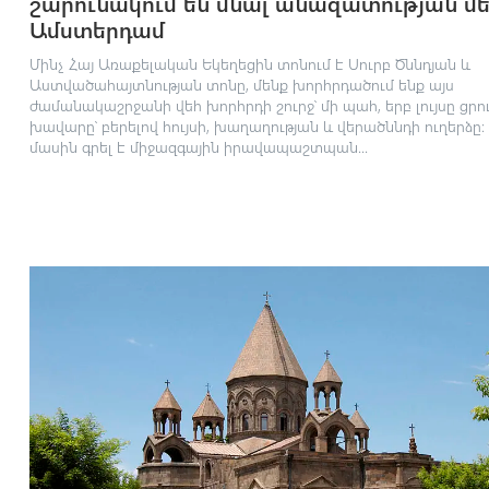
շարունակում են մնալ անազատության մե
Ամստերդամ
Մինչ Հայ Առաքելական Եկեղեցին տոնում է Սուրբ Ծննդյան և
Աստվածահայտնության տոնը, մենք խորհրդածում ենք այս
ժամանակաշրջանի վեհ խորհրդի շուրջ՝ մի պահ, երբ լույսը ցրու
խավարը՝ բերելով հույսի, խաղաղության և վերածննդի ուղերձը։ 
մասին գրել է միջազգային իրավապաշտպան...