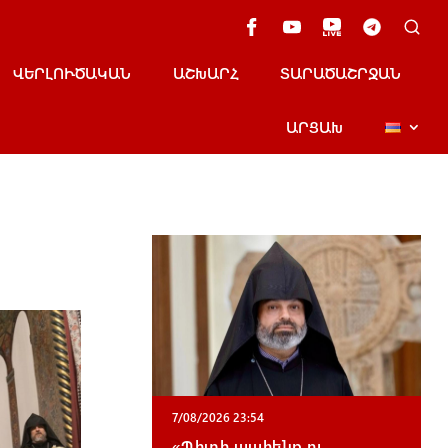
ՎԵՐԼՈՒԾԱԿԱՆ
ԱՇԽԱՐՀ
ՏԱՐԱԾԱՇՐՋԱՆ
ԱՐՑԱԽ
7/08/2026 23:54
«Պիտի պահենք ու