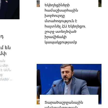
Եկեղեցիների
համաշխարհային
խորհուրդը
մտահոգություն է
հայտնել ՀԱ Եկեղեցու
շուրջ ստեղծված
յդ
իրավիճակի
կապակցությամբ
մ են
ամփ
կան
ն մեր
 է ԱՄՆ
աց
դեր`...
Տարածաշրջանային
անվտանգության