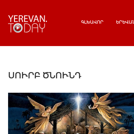
ԳԼԽԱՎՈՐ
ԵՐԵՎԱ
ՍՈՒՐԲ ԾՆՈՒՆԴ