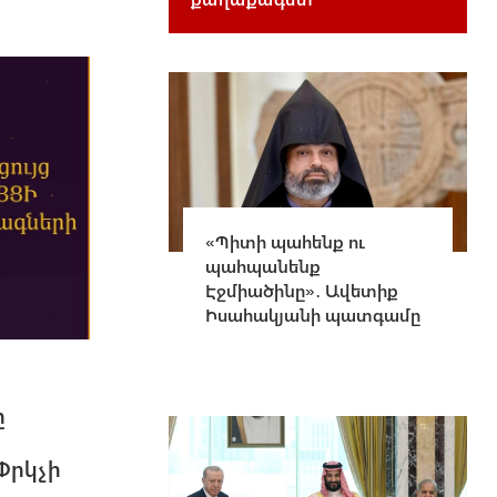
«Պիտի պահենք ու
պահպանենք
Էջմիածինը»․ Ավետիք
Իսահակյանի պատգամը
ը
Փրկչի