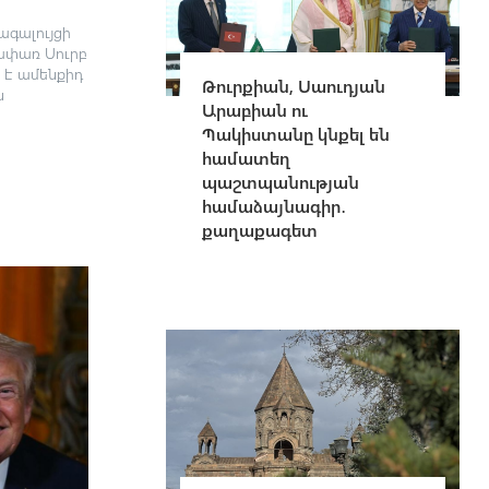
ագալույցի
ափառ Սուրբ
 է ամենքիդ
Թուրքիան, Սաուդյան
ն
Արաբիան ու
Պակիստանը կնքել են
համատեղ
պաշտպանության
համաձայնագիր․
քաղաքագետ