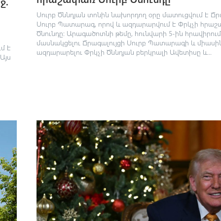
ջ.
Սուրբ Ծննդյան տոնին նախորդող օրը մատուցվում է Ճր
Սուրբ Պատարագ, որով և ազդարարվում է Փրկչի հրաշ
Ծնունդը։ Արագածոտնի թեմը, հունվարի 5-ին հրավիրում
մասնակցելու Ճրագալույցի Սուրբ Պատարագի և միասի
մ է
ազդարարելու Փրկչի Ծննդյան բերկրալի Ավետիսը և...
Այս