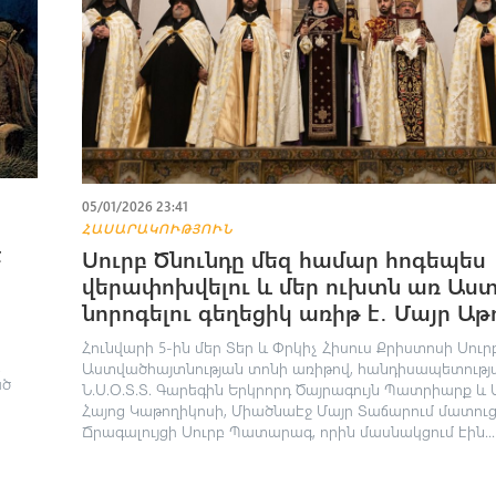
05/01/2026 23:41
ՀԱՍԱՐԱԿՈՒԹՅՈՒՆ
է
Սուրբ Ծնունդը մեզ համար հոգեպես
վերափոխվելու և մեր ուխտն առ Աս
նորոգելու գեղեցիկ առիթ է․ Մայր Աթ
Հունվարի 5-ին մեր Տեր և Փրկիչ Հիսուս Քրիստոսի Սուր
ը
Աստվածհայտնության տոնի առիթով, հանդիսապետությ
ած
Ն.Ս.Օ.Տ.Տ. Գարեգին Երկրորդ Ծայրագույն Պատրիարք և 
Հայոց Կաթողիկոսի, Միածնաէջ Մայր Տաճարում մատու
Ճրագալույցի Սուրբ Պատարագ, որին մասնակցում էին...