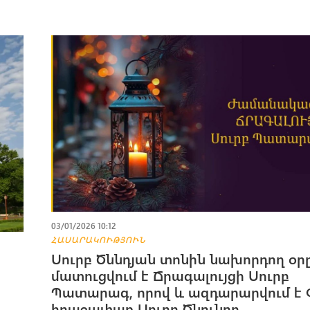
03/01/2026 10:12
ՀԱՍԱՐԱԿՈՒԹՅՈՒՆ
Սուրբ Ծննդյան տոնին նախորդող օր
մատուցվում է Ճրագալույցի Սուրբ
Պատարագ, որով և ազդարարվում է 
հրաշափառ Սուրբ Ծնունդը