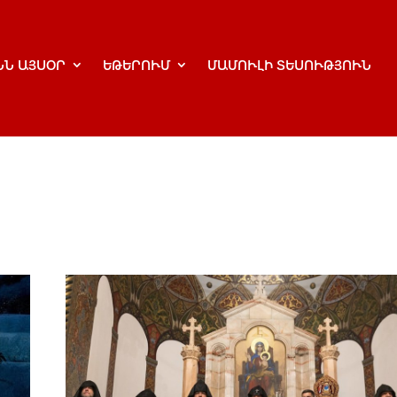
ՆՆ ԱՅՍՕՐ
ԵԹԵՐՈՒՄ
ՄԱՄՈՒԼԻ ՏԵՍՈՒԹՅՈՒՆ