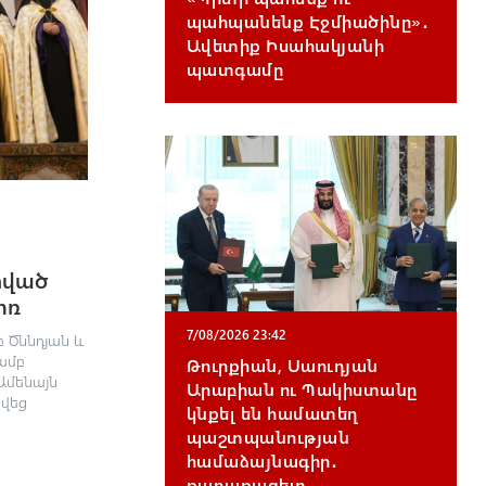
պահպանենք Էջմիածինը»․
Ավետիք Իսահակյանի
պատգամը
տված
ոռ
7/08/2026 23:42
բ Ծննդյան և
ամբ
Թուրքիան, Սաուդյան
Ամենայն
Արաբիան ու Պակիստանը
ցվեց
կնքել են համատեղ
պաշտպանության
համաձայնագիր․
քաղաքագետ