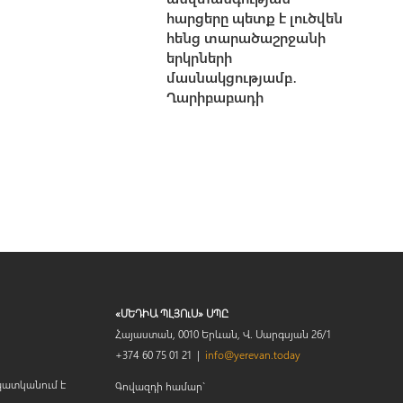
հարցերը պետք է լուծվեն
հենց տարածաշրջանի
երկրների
մասնակցությամբ․
Ղարիբաբադի
«ՄԵԴԻԱ ՊԼՅՈւՍ» ՍՊԸ
Հայաստան, 0010 Երևան, Վ. Սարգսյան 26/1
+374 60 75 01 21 |
info@yerevan.today
պատկանում է
Գովազդի համար`