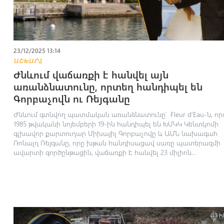
23/12/2025 13:14
ԱՇԽԱՐՀ
Ժնևում վաճառքի է հանվել այն
առանձնատունը, որտեղ հանդիպել են
Գորբաչովն ու Ռեյգանը
Ժնևում գտնվող պատմական առանձնատունը՝ Fleur d'Eau-ն, ո
1985 թվականի նոյեմբերի 19-ին հանդիպել են ԽՄԿԿ Կենտկոմի
գլխավոր քարտուղար Միխայիլ Գորբաչովը և ԱՄՆ նախագահ
Ռոնալդ Ռեյգանը, որը խթան հանդիսացավ սառը պատերազմի
ավարտի գործընթացին, վաճառքի է հանվել 23 միլիոն...