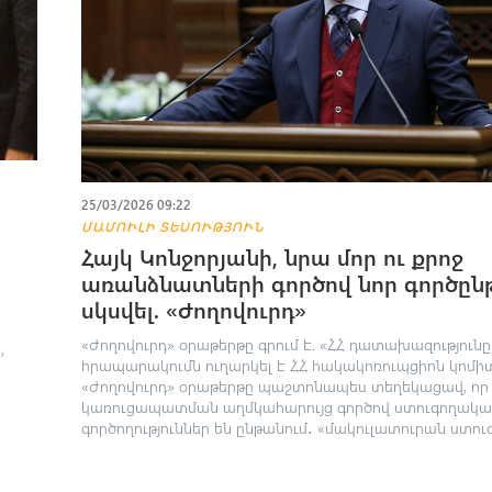
25/03/2026 09:22
ՄԱՄՈՒԼԻ ՏԵՍՈՒԹՅՈՒՆ
Հայկ Կոնջորյանի, նրա մոր ու քրոջ
առանձնատների գործով նոր գործըն
սկսվել. «Ժողովուրդ»
«Ժողովուրդ» օրաթերթը գրում է. «ՀՀ դատախազությունը
,
հրապարակումն ուղարկել է ՀՀ հակակոռուպցիոն կոմիտ
«Ժողովուրդ» օրաթերթը պաշտոնապես տեղեկացավ, որ
կառուցապատման աղմկահարույց գործով ստուգողակա
գործողություններ են ընթանում․ «մակուլատուրան ստուգվո