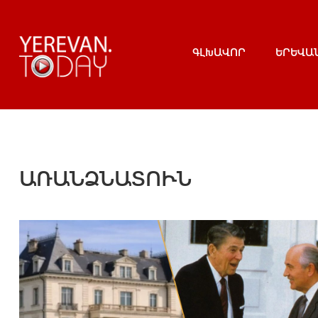
ԳԼԽԱՎՈՐ
ԵՐԵՎԱ
ԱՌԱՆՁՆԱՏՈՒՆ