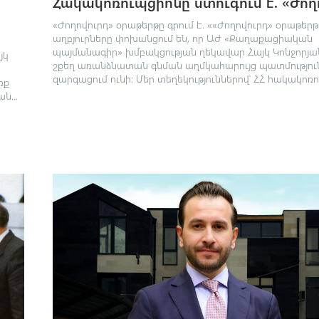
Հակակոռուպցիոնը ստուգում է. «Ժող
«Ժողովուրդ» օրաթերթը գրում է. ««Ժողովուրդ» օրաթերթ
աղբյուրները փոխանցում են, որ ԱԺ «Քաղաքացիական
պայմանագիր» խմբակցության ղեկավար Հայկ Կոնջորյա
յկ
շքեղ առանձնատան գնման աղմկահարույց պատմությու
զարգացում ունի: Մեր տեղեկություններով՝ ՀՀ հակակոռու
ռք
ն...