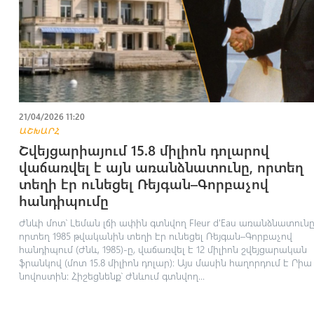
21/04/2026 11:20
ԱՇԽԱՐՀ
Շվեյցարիայում 15.8 միլիոն դոլարով
վաճառվել է այն առանձնատունը, որտեղ
տեղի էր ունեցել Ռեյգան–Գորբաչով
հանդիպումը
Ժնևի մոտ՝ Լեման լճի ափին գտնվող Fleur d'Eau առանձնատունը
որտեղ 1985 թվականին տեղի էր ունեցել Ռեյգան–Գորբաչով
հանդիպում (Ժնև, 1985)-ը, վաճառվել է 12 միլիոն շվեյցարական
ֆրանկով (մոտ 15.8 միլիոն դոլար)։ Այս մասին հաղորդում է Րիա
նովոստին: Հիշեցնենք՝ Ժնևում գտնվող...