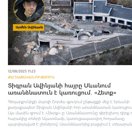
12/08/2025 11:23
ՔԱՂԱՔԱԿԱՆՈՒԹՅՈՒՆ
Տիգրան Ավինյանի հայրը Սևանում
առանձնատուն է կառուցում․ «Հետք»
Գեղարքունիքի մարզի Շորժա գյուղում ընթացքի մեջ է Երևանի
քաղաքապետ Տիգրան Ավինյանի հոր առանձնատան կառուցում
Այս մասին գրում է «Հետք»-ը։ Առանձնատունը գերիշխող դիրք 
հարակից տների նկատմամբ, կառուցապատվող հողամասը
պարփակված է լեռներով։ Առանձնատնից բացվում է տեսարան.