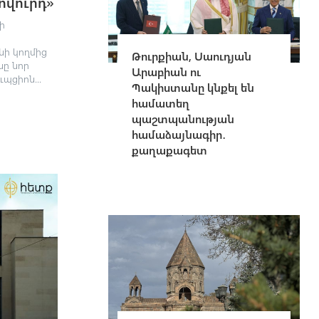
ովուրդ»
ի
նի կողմից
Թուրքիան, Սաուդյան
նը նոր
Արաբիան ու
պցիոն...
Պակիստանը կնքել են
համատեղ
պաշտպանության
համաձայնագիր․
քաղաքագետ