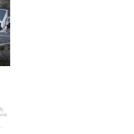
ը։
ունի
..