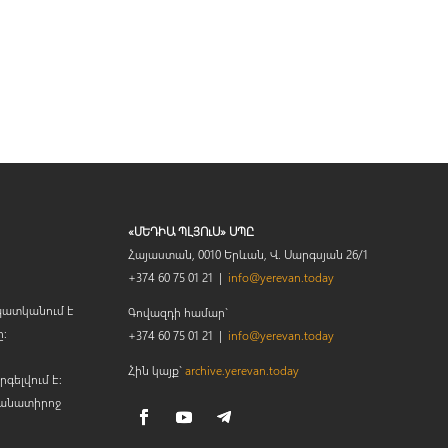
«ՄԵԴԻԱ ՊԼՅՈւՍ» ՍՊԸ
Հայաստան, 0010 Երևան, Վ. Սարգսյան 26/1
+374 60 75 01 21 |
info@yerevan.today
պատկանում է
Գովազդի համար`
ը։
+374 60 75 01 21 |
info@yerevan.today
Հին կայք`
archive.yerevan.today
րգելվում է:
կանատիրոջ