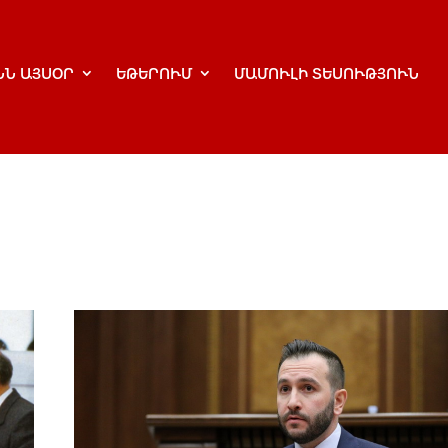
ՆՆ ԱՅՍՕՐ
ԵԹԵՐՈՒՄ
ՄԱՄՈՒԼԻ ՏԵՍՈՒԹՅՈՒՆ