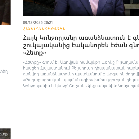
09/12/2025 20:21
ՀԱՍԱՐԱԿՈՒԹՅՈՒՆ
Հայկ Կոնջորյանը առանձնատուն է գն
շուկայականից էականորեն էժան գնո
«Հետք»
«Հետքը» գրում է․ Աբովյան համայնքի Առինջ Բ թաղամաս
հասցեի Հայաստանում Բելառուսի դեսպանատան հարև
րտեղ
գտնվող առանձնատունը պատկանում է Ազգային ժողով
«Քաղաքացիական պայմանագիր» խմբակցության ղեկավ
Կոնջորյանին և կնոջը՝ Շուշան Ալեքսանյանին։ Կոնջորյանը