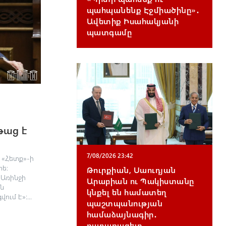
պահպանենք Էջմիածինը»․
Ավետիք Իսահակյանի
պատգամը
թաց է
7/08/2026 23:42
 «Հետք»-ի
ե։
Թուրքիան, Սաուդյան
 Առինջի
Արաբիան ու Պակիստանը
ն
կնքել են համատեղ
ւմ է»։...
պաշտպանության
համաձայնագիր․
քաղաքագետ