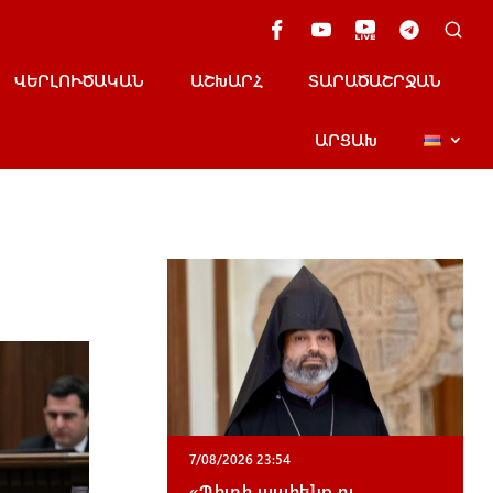
ՎԵՐԼՈՒԾԱԿԱՆ
ԱՇԽԱՐՀ
ՏԱՐԱԾԱՇՐՋԱՆ
ԱՐՑԱԽ
7/08/2026 23:54
«Պիտի պահենք ու