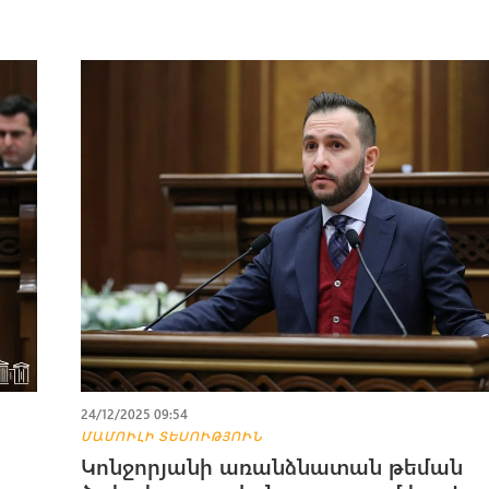
24/12/2025 09:54
ՄԱՄՈՒԼԻ ՏԵՍՈՒԹՅՈՒՆ
Կոնջորյանի առանձնատան թեման