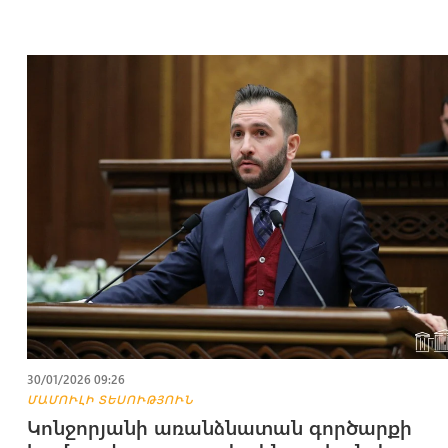
30/01/2026 09:26
ՄԱՄՈՒԼԻ ՏԵՍՈՒԹՅՈՒՆ
Կոնջորյանի առանձնատան գործարքի