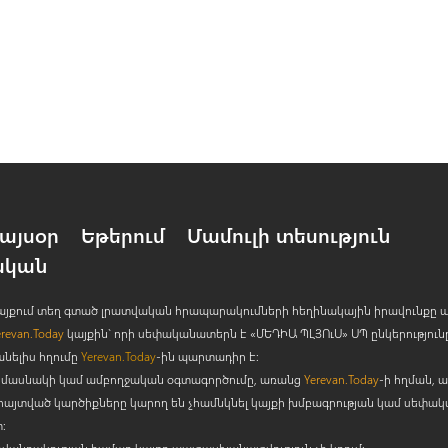
այսօր
Եթերում
Մամուլի տեսություն
ական
 կայքում տեղ գտած լրատվական հրապարակումների հեղինակային իրավունքը 
erevan.Today
կայքին` որի սեփականատերն է «ՄԵԴԻԱ ՊԼՅՈ
ւ
Ս» ՍՊ ընկերություն
անելիս հղումը
Yerevan.Today
-ին պարտադիր է:
րի մասնակի կամ ամբողջական օգտագործումը, առանց
Yerevan.Today
-ի հղման, ա
հայտված կարծիքները կարող են չհամնկնել կայքի խմբագրության կամ սեփա
: