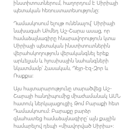
ինստիտուտներում, հաղորդում է Սիրիայի
պետական հեռուստատեսությունը:
Դամասկոսում ելույթ ունենալով՝ Սիրիայի
նախագահ Ահմեդ Աշ-Շարա ասաց, որ
համաձայնագիրը հնարավորություն կտա
Սիրիայի պետական ինստիտուտներին
վերահսկողություն վերականգնել երեք
արևելյան և հյուսիսային նահանգների
նկատմամբ՝ Հասական, Դեյր-էզ-Զոր և
Ռաքքա:
Այս հայտարարությունը տարածվեց Աշ-
Շարայի հանդիպումից միաժամանակ ԱՄՆ
հատուկ ներկայացուցիչ Թոմ Բարաքի հետ
Դամասկոսում: Բարաքը բարձր
գնահատեց համաձայնագիրը՝ այն քայլին
համարելով դեպի «միավորված Սիրիա»: