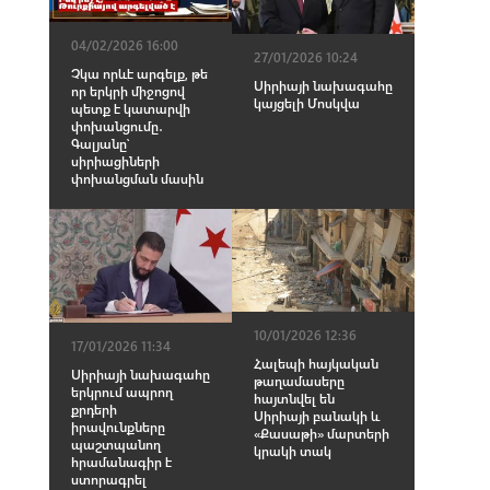
04/02/2026 16:00
27/01/2026 10:24
Չկա որևէ արգելք, թե
Սիրիայի նախագահը
որ երկրի միջոցով
կայցելի Մոսկվա
պետք է կատարվի
փոխանցումը․
Գալյանը՝
սիրիացիների
փոխանցման մասին
10/01/2026 12:36
17/01/2026 11:34
Հալեպի հայկական
Սիրիայի նախագահը
թաղամասերը
երկրում ապրող
հայտնվել են
քրդերի
Սիրիայի բանակի և
իրավունքները
«Քասաթի» մարտերի
պաշտպանող
կրակի տակ
հրամանագիր է
ստորագրել