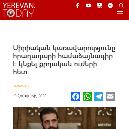
Սիրիական կառավարությունը
հրադադարի համաձայնագիր
է կնքել քրդական ուժերի
հետ
ԱՇԽԱՐՀ
Fa
W
Te
E
19 Հունվարի, 2026
ce
h
le
m
b
at
gr
ail
o
s
a