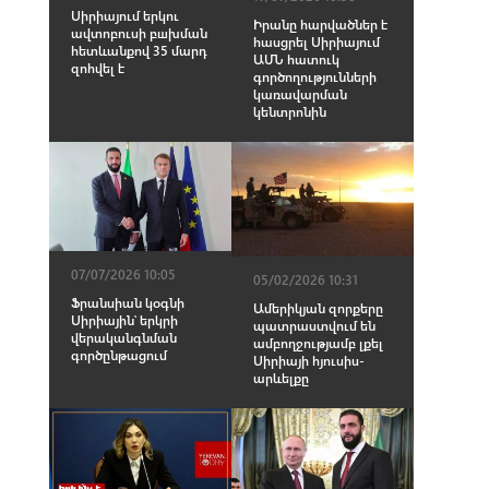
Սիրիայում երկու
Իրանը հարվածներ է
ավտոբուսի բшխման
հասցրել Սիրիայում
հետևանքով 35 մարդ
ԱՄՆ հատուկ
զnհվել է
գործողությունների
կառավարման
կենտրոնին
07/07/2026 10:05
05/02/2026 10:31
Ֆրանսիան կօգնի
Ամերիկյան զորքերը
Սիրիային՝ երկրի
պատրաստվում են
վերականգնման
ամբողջությամբ լքել
գործընթացում
Սիրիայի հյուսիս-
արևելքը