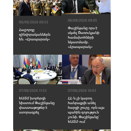
08/08/2026 09:05
08/08/2026 09:53
Փաշինյանը որս է
Հաջորդը
սկսել Ծառուկյանի
զինվորականներն
համախոհների
են․ «Հրապարակ»
նկատմամբ․
«Հրապարակ»
07/08/2026 11:53
07/08/2026 10:03
ԵԱՏՄ խորհրդի
ՀՀ-ն չի կարող
նիստում Փաշինյանը
հանրաքվե անել
փաստաթղթեր է
հարցի շուրջ, որն այս
ստորագրել
պահին գոյություն
չունի. Փաշինյանը՝
ԵԱՏՄ-ում