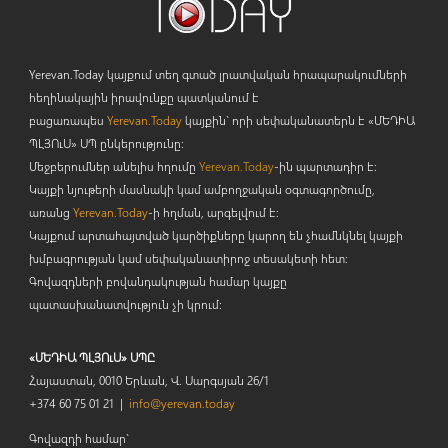
Yerevan.Today կայքում տեղ գտած լրատվական հրապարակումների
հեղինակային իրավունքը պատկանում է
բացառապես
Yerevan.Today
կայքին` որի սեփականատերն է «ՄԵԴԻԱ
ՊԼՅՈ
ւ
Ս» ՍՊ ընկերությունը։
Մեջբերումներ անելիս հղումը
Yerevan.Today
-ին պարտադիր է:
Կայքի նյութերի մասնակի կամ ամբողջական օգտագործումը,
առանց
Yerevan.Today
-ի հղման, արգելվում է:
Կայքում արտահայտված կարծիքները կարող են չհամնկնել կայքի
խմբագրության կամ սեփականատիրոջ տեսակետի հետ:
Գովազդների բովանդակության համար կայքը
պատասխանատվություն չի կրում:
«ՄԵԴԻԱ ՊԼՅՈւՍ» ՍՊԸ
Հայաստան, 0010 Երևան, Վ. Սարգսյան 26/1
+374 60 75 01 21 |
info@yerevan.today
Գովազդի համար`