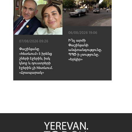
06/08/2026 19:06
Ի՞նչ արժի
07/08/2026 09:26
Փաշինյանի
Փաշինյանը
անվտանգությունը.
«հետևում» է իրենց
ՊՊԾ-ի լռությունը․
շների էջերին, իսկ
«Երկիր»
կնոջ և դուստրերի
էջերին չի հետևում․
«Հրապարակ»