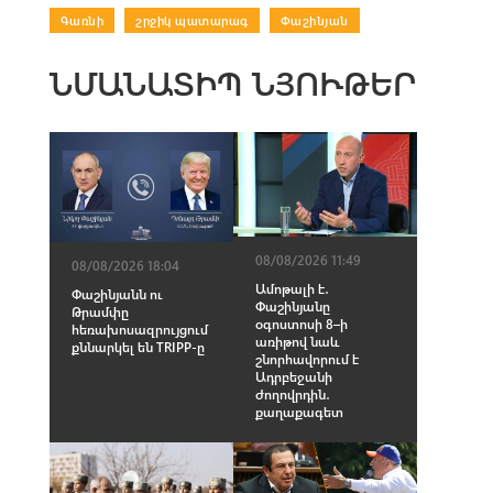
Գառնի
|
շրջիկ պատարագ
|
Փաշինյան
ՆՄԱՆԱՏԻՊ ՆՅՈՒԹԵՐ
08/08/2026 11:49
08/08/2026 18:04
Ամոթալի է․
Փաշինյանն ու
Փաշինյանը
Թրամփը
օգոստոսի 8–ի
հեռախոսազրույցում
առիթով նաև
քննարկել են TRIPP-ը
շնորհավորում է
Ադրբեջանի
ժողովրդին․
քաղաքագետ