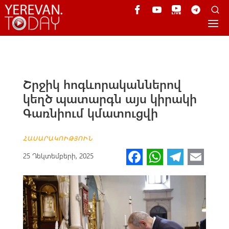
Շրջիկ հոգևորականներով
կեղծ պատարգն այս կիրակի
Գառնիում կմատուցվի
ՀԱՍԱՐԱԿՈՒԹՅՈՒՆ
Fa
W
Te
E
25 Դեկտեմբերի, 2025
ce
h
le
m
b
at
gr
ail
o
s
a
o
A
m