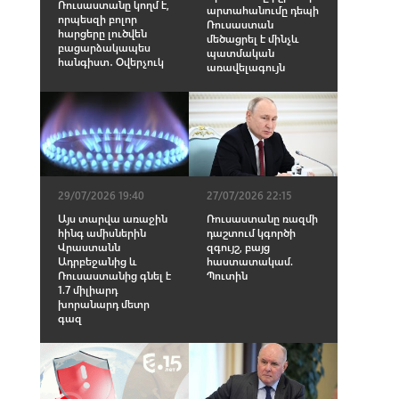
Ռուսաստանը կողմ է,
արտահանումը դեպի
որպեսզի բոլոր
Ռուսաստան
հարցերը լուծվեն
մեծացրել է մինչև
բացարձակապես
պատմական
հանգիստ․ Օվերչուկ
առավելագույն
29/07/2026 19:40
27/07/2026 22:15
Այս տարվա առաջին
Ռուսաստանը ռազմի
հինգ ամիսներին
դաշտում կգործի
Վրաստանն
զգույշ, բայց
Ադրբեջանից և
հաստատակամ.
Ռուսաստանից գնել է
Պուտին
1.7 միլիարդ
խորանարդ մետր
գազ