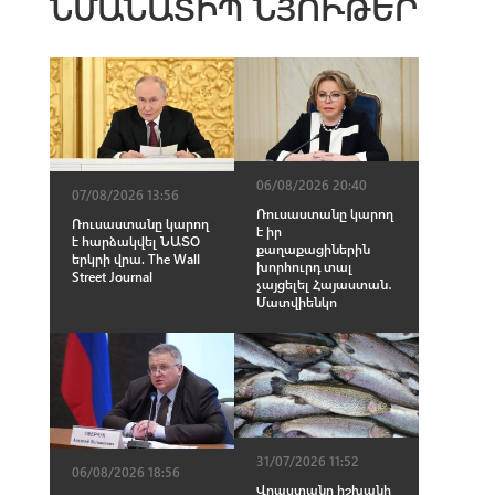
ՆՄԱՆԱՏԻՊ ՆՅՈՒԹԵՐ
06/08/2026 20:40
07/08/2026 13:56
Ռուսաստանը կարող
Ռուսաստանը կարող
է իր
է հարձակվել ՆԱՏՕ
քաղաքացիներին
երկրի վրա. The Wall
խորհուրդ տալ
Street Journal
չայցելել Հայաստան․
Մատվիենկո
31/07/2026 11:52
06/08/2026 18:56
Վրաստանը իշխանի