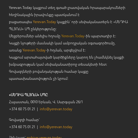
Yerevan.Today կայքում տեղ գտած լրատվական հրապարակումների
հեղինակային իրավունքը պատկանում է
բացառապես
Yerevan.Today
կայքին` որի սեփականատերն է «ՄԵԴԻԱ
ՊԼՅՈ
ւ
Ս» ՍՊ ընկերությունը։
Մեջբերումներ անելիս հղումը
Yerevan.Today
-ին պարտադիր է:
Կայքի նյութերի մասնակի կամ ամբողջական օգտագործումը,
առանց
Yerevan.Today
-ի հղման, արգելվում է:
Կայքում արտահայտված կարծիքները կարող են չհամնկնել կայքի
խմբագրության կամ սեփականատիրոջ տեսակետի հետ:
Գովազդների բովանդակության համար կայքը
պատասխանատվություն չի կրում:
«ՄԵԴԻԱ ՊԼՅՈւՍ» ՍՊԸ
Հայաստան, 0010 Երևան, Վ. Սարգսյան 26/1
+374 60 75 01 21 |
info@yerevan.today
Գովազդի համար`
+374 60 75 01 21 |
info@yerevan.today
Հին կայք`
archive.yerevan.today