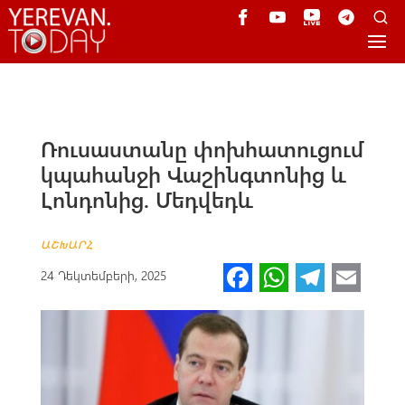
Ռուսաստանը փոխհատուցում
կպահանջի Վաշինգտոնից և
Լոնդոնից. Մեդվեդև
ԱՇԽԱՐՀ
Fa
W
Te
E
24 Դեկտեմբերի, 2025
ce
h
le
m
b
at
gr
ail
o
s
a
o
A
m