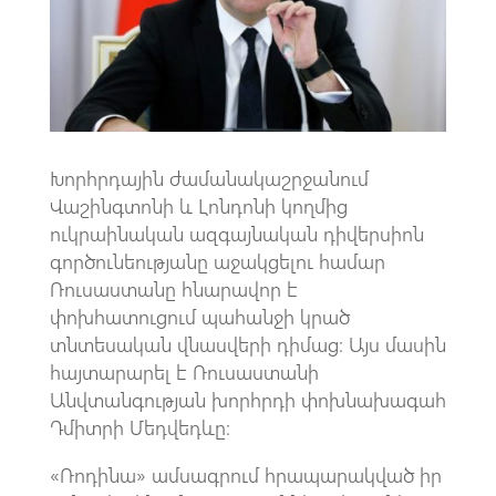
k
p
p
Խորհրդային ժամանակաշրջանում
Վաշինգտոնի և Լոնդոնի կողմից
ուկրաինական ազգայնական դիվերսիոն
գործունեությանը աջակցելու համար
Ռուսաստանը հնարավոր է
փոխհատուցում պահանջի կրած
տնտեսական վնասվերի դիմաց։ Այս մասին
հայտարարել է Ռուսաստանի
Անվտանգության խորհրդի փոխնախագահ
Դմիտրի Մեդվեդևը։
«Ռոդինա» ամսագրում հրապարակված իր