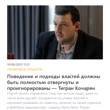
10/06/2025 11:21
,
ПОЛИТИКА
СОЦСЕТИ
Поведение и подходы властей должны
быть полностью отвергнуты и
проигнорированы — Тигран Кочарян
Порой просто поражаюсь тому, как многие люди, даже из
числа моих друзей, попадаются на уловку властей и
начинают развивать их повестку, написал на своей странице
в фейсбуке медиаэксперт, главред Alpha News Тигран