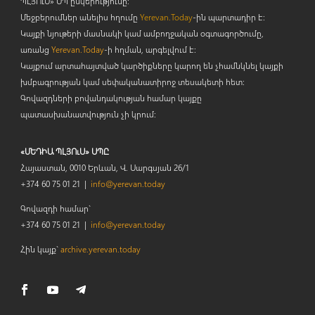
ՊԼՅՈ
ւ
Ս» ՍՊ ընկերությունը։
Մեջբերումներ անելիս հղումը
Yerevan.Today
-ին պարտադիր է:
Կայքի նյութերի մասնակի կամ ամբողջական օգտագործումը,
առանց
Yerevan.Today
-ի հղման, արգելվում է:
Կայքում արտահայտված կարծիքները կարող են չհամնկնել կայքի
խմբագրության կամ սեփականատիրոջ տեսակետի հետ:
Գովազդների բովանդակության համար կայքը
պատասխանատվություն չի կրում:
«ՄԵԴԻԱ ՊԼՅՈւՍ» ՍՊԸ
Հայաստան, 0010 Երևան, Վ. Սարգսյան 26/1
+374 60 75 01 21 |
info@yerevan.today
Գովազդի համար`
+374 60 75 01 21 |
info@yerevan.today
Հին կայք`
archive.yerevan.today