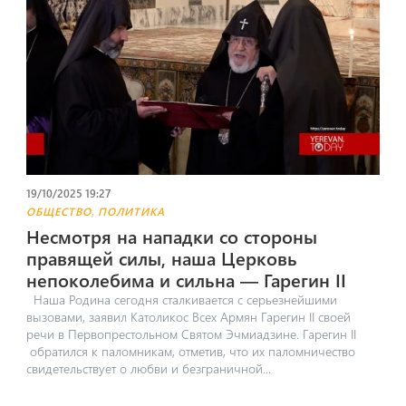
19/10/2025 19:27
,
ОБЩЕСТВО
ПОЛИТИКА
Несмотря на нападки со стороны
правящей силы, наша Церковь
непоколебима и сильна — Гарегин II
Наша Родина сегодня сталкивается с серьезнейшими
вызовами, заявил Католикос Всех Армян Гарегин II своей
речи в Первопрестольном Святом Эчмиадзине. Гарегин II
обратился к паломникам, отметив, что их паломничество
свидетельствует о любви и безграничной...