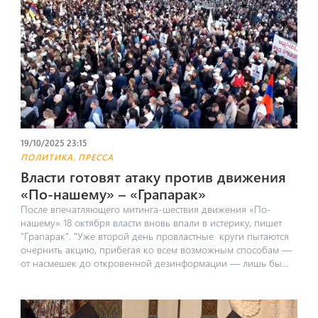
19/10/2025 23:15
,
ПОЛИТИКА
ПРЕССА
Власти готовят атаку против движения
«По-нашему» – «Грапарак»
После впечатляющего митинга-шествия движения «По-
нашему» 18 октября власти вновь впали в истерику, пишет
"Грапарак". "Уже второй день провластные круги пытаются
очернить акцию, прибегая ко всем возможным способам —
от насмешек до откровенной дезинформации — лишь бы...