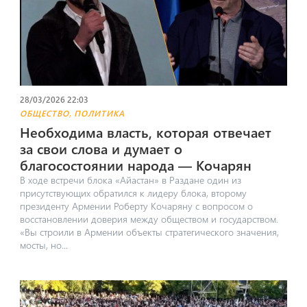
28/03/2026 22:03
,
ОБЩЕСТВО
ПОЛИТИКА
Необходима власть, которая отвечает
за свои слова и думает о
благосостоянии народа — Кочарян
В ходе встречи блока «Айастан» в Раздане один из
присутствующих обратился к лидеру блока, второму
президенту Армении Роберту Кочаряну с вопросом о
восстановлении доверия между обществом и государством.
«Вы строили в Армении объекты стратегического значения,
мосты, но...