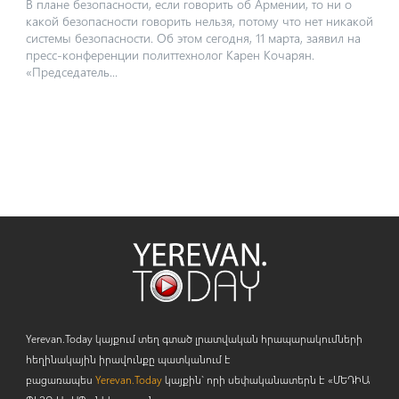
В плане безопасности, если говорить об Армении, то ни о
какой безопасности говорить нельзя, потому что нет никакой
системы безопасности. Об этом сегодня, 11 марта, заявил на
пресс-конференции политтехнолог Карен Кочарян.
«Председатель...
Yerevan.Today կայքում տեղ գտած լրատվական հրապարակումների
հեղինակային իրավունքը պատկանում է
բացառապես
Yerevan.Today
կայքին` որի սեփականատերն է «ՄԵԴԻԱ