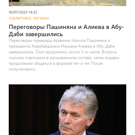
10/07/2025 14:32
,
ПОЛИТИКА
РЕГИОН
Переговоры Пашиняна и Алиева в Абу-
Даби завершились
Переговоры премьера Армении Никола Пашиняна и
президента Азербайджана Ильхама Алиева в Абу-Даби
завершились. Они продлились около 5-и часов. Встреча
сначала стартовала в расширенном составе, затем лидеры
продолжили общаться в формате тет-а-тет. После
получасового...