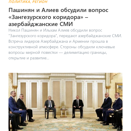
,
ПОЛИТИКА
РЕГИОН
Пашинян и Алиев обсудили вопрос
«Зангезурского коридора» –
азербайджанские СМИ
Никол Пашинян и Ильхам Алиев обсудили вопрос
"Зангезурского коридора", передают азербайджанские СМИ.
Встреча лидеров Азербайджана и Армении прошла в
конструктивной атмосфере. Стороны обсудили ключевые
вопросы мирной повестки — делимитацию границы,
открытие и развитие...