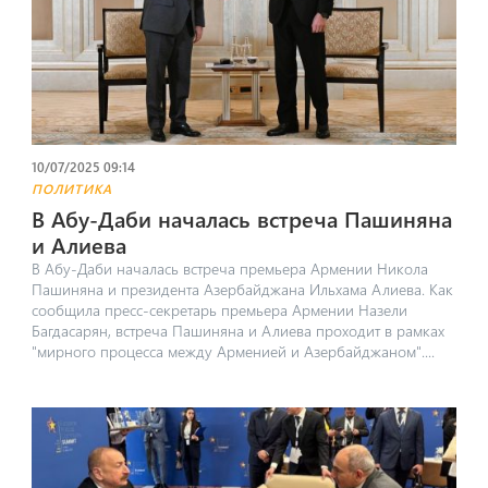
10/07/2025 09:14
ПОЛИТИКА
В Абу-Даби началась встреча Пашиняна
и Алиева
В Абу-Даби началась встреча премьера Армении Никола
Пашиняна и президента Азербайджана Ильхама Алиева. Как
сообщила пресс-секретарь премьера Армении Назели
Багдасарян, встреча Пашиняна и Алиева проходит в рамках
"мирного процесса между Арменией и Азербайджаном"....