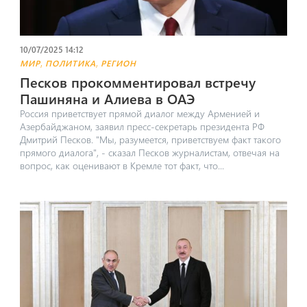
10/07/2025 14:12
,
,
МИР
ПОЛИТИКА
РЕГИОН
Песков прокомментировал встречу
Пашиняна и Алиева в ОАЭ
Россия приветствует прямой диалог между Арменией и
Азербайджаном, заявил пресс-секретарь президента РФ
Дмитрий Песков. "Мы, разумеется, приветствуем факт такого
прямого диалога", - сказал Песков журналистам, отвечая на
вопрос, как оценивают в Кремле тот факт, что...