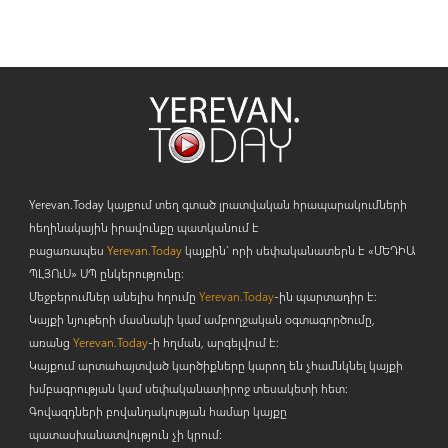
Yerevan.Today կայքում տեղ գտած լրատվական հրապարակումների
հեղինակային իրավունքը պատկանում է
բացառապես
Yerevan.Today
կայքին` որի սեփականատերն է «ՄԵԴԻԱ
ՊԼՅՈ
ւ
Ս» ՍՊ ընկերությունը։
Մեջբերումներ անելիս հղումը
Yerevan.Today
-ին պարտադիր է:
Կայքի նյութերի մասնակի կամ ամբողջական օգտագործումը,
առանց
Yerevan.Today
-ի հղման, արգելվում է:
Կայքում արտահայտված կարծիքները կարող են չհամնկնել կայքի
խմբագրության կամ սեփականատիրոջ տեսակետի հետ:
Գովազդների բովանդակության համար կայքը
պատասխանատվություն չի կրում: