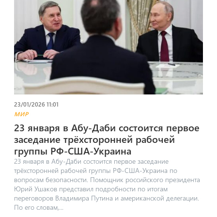
23/01/2026 11:01
МИР
23 января в Абу-Даби состоится первое
заседание трёхсторонней рабочей
группы РФ-США-Украина
23 января в Абу-Даби состоится первое заседание
трёхсторонней рабочей группы РФ-США-Украина по
вопросам безопасности. Помощник российского президента
Юрий Ушаков представил подробности по итогам
переговоров Владимира Путина и американской делегации.
По его словам,...