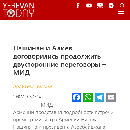
Пашинян и Алиев
договорились продолжить
двусторонние переговоры –
МИД
ПОЛИТИКА
,
РЕГИОН
Fa
W
Te
E
10/07/2025 15:14
ce
h
le
m
МИД
Армении представил подробности встречи
b
at
gr
ail
премьер-министра Армении Никола
o
s
a
Пашиняна и президента Азербайджана