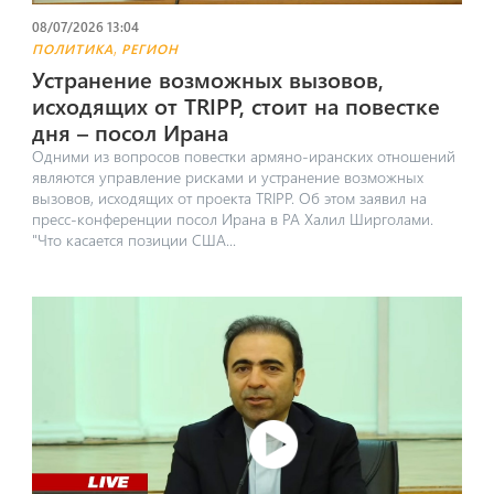
08/07/2026 13:04
,
ПОЛИТИКА
РЕГИОН
Устранение возможных вызовов,
исходящих от TRIPP, стоит на повестке
дня – посол Ирана
​Одними из вопросов повестки армяно-иранских отношений
являются управление рисками и устранение возможных
вызовов, исходящих от проекта TRIPP. Об этом заявил на
пресс-конференции посол Ирана в РА Халил Ширголами.
"Что касается позиции США...