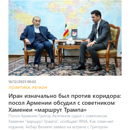
16/12/2025 00:02
,
ПОЛИТИКА
РЕГИОН
Иран изначально был против коридора:
посол Армении обсудил с советником
Хаменеи «маршрут Трампа»
Посол Армении Григор Акопянов судил с советником
Хаменеи "маршрут Трампа", сообщает IRNA, Как отмечает
издание, Акбар Велаяти заявил на встрече с Григором