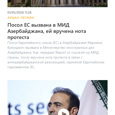
01/05/2026 11:26
,
АРЦАХ
РЕГИОН
Посол ЕС вызвана в МИД
Азербайджана, ей вручена нота
протеста
Посол Европейского союза (ЕС) в Азербайджане Марияна
Куюнджич вызвана в Министерство иностранных дел
Азербайджана. Как передает Report со ссылкой на МИД
страны, послу вручена нота протеста в связи с
антиазербайджанской резолюцией, принятой Европейским
парламентом 30...