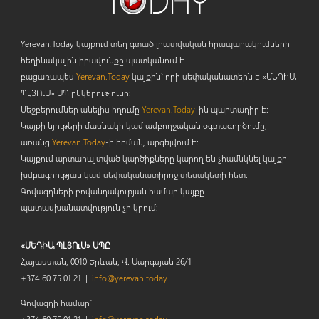
Yerevan.Today կայքում տեղ գտած լրատվական հրապարակումների
հեղինակային իրավունքը պատկանում է
բացառապես
Yerevan.Today
կայքին` որի սեփականատերն է «ՄԵԴԻԱ
ՊԼՅՈ
ւ
Ս» ՍՊ ընկերությունը։
Մեջբերումներ անելիս հղումը
Yerevan.Today
-ին պարտադիր է:
Կայքի նյութերի մասնակի կամ ամբողջական օգտագործումը,
առանց
Yerevan.Today
-ի հղման, արգելվում է:
Կայքում արտահայտված կարծիքները կարող են չհամնկնել կայքի
խմբագրության կամ սեփականատիրոջ տեսակետի հետ:
Գովազդների բովանդակության համար կայքը
պատասխանատվություն չի կրում:
«ՄԵԴԻԱ ՊԼՅՈւՍ» ՍՊԸ
Հայաստան, 0010 Երևան, Վ. Սարգսյան 26/1
+374 60 75 01 21 |
info@yerevan.today
Գովազդի համար`
+374 60 75 01 21 |
info@yerevan.today