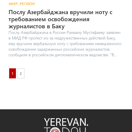
,
МИР
РЕГИОН
Послу Азербайджана вручили ноту с
требованием освобождения
журналистов в Баку
Послу Азербайджана в России Рахману Мустафаеву заявлен
в МИД РФ протест из-за недружественных действий Баку,
ему вручили вербальную ноту с требованием немедленного
освобождения задержанных российских журналистов,
сообщили в российском дипломатическом ведомстве. "В...
1
2