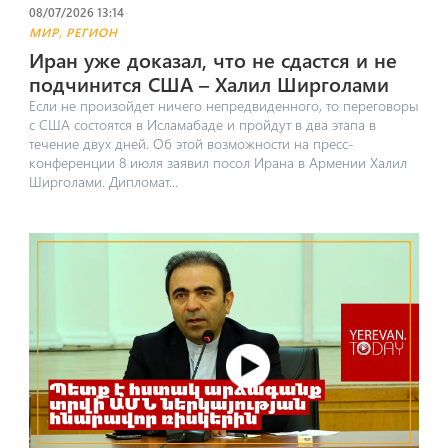
08/07/2026 13:14
,
МИР
РЕГИОН
Иран уже доказал, что не сдастся и не
подчинится США – Халил Ширголами
Если не произойдет ничего непредвиденного, то переговоры
с США состоятся в Исламабаде и пройдут в два этапа в
течение двух дней. Об этой возможности на пресс-
конференции 8 июля заявил посол Ирана в Армении Халил
Ширголами. ​Дипломат...