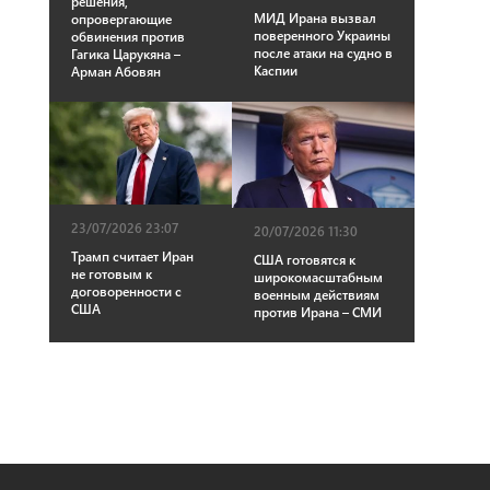
решения,
МИД Ирана вызвал
опровергающие
поверенного Украины
обвинения против
после атаки на судно в
Гагика Царукяна –
Каспии
Арман Абовян
23/07/2026 23:07
20/07/2026 11:30
Трамп считает Иран
США готовятся к
не готовым к
широкомасштабным
договоренности с
военным действиям
США
против Ирана – СМИ