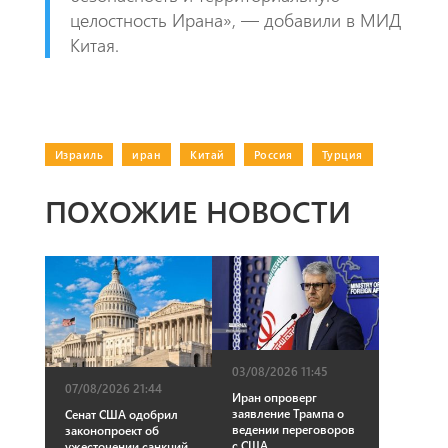
целостность Ирана», — добавили в МИД
Китая.
Израиль
|
иран
|
Китай
|
Россия
|
Турция
ПОХОЖИЕ НОВОСТИ
03/08/2026 11:45
07/08/2026 21:44
Иран опроверг
заявление Трампа о
Сенат США одобрил
ведении переговоров
законопроект об
с США
ужесточении санкций