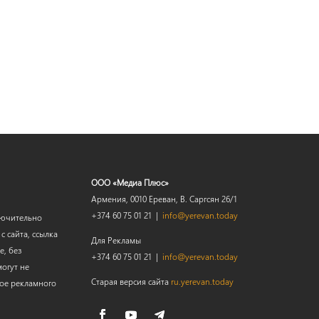
ООО «Медиа Плюс»
Армения, 0010 Ереван, В. Саргсян 26/1
+374 60 75 01 21 |
info@yerevan.today
лючительно
 сайта, ссылка
Для Рекламы
е, без
+374 60 75 01 21 |
info@yerevan.today
огут не
Старая версия сайта
ru.yerevan.today
мое рекламного