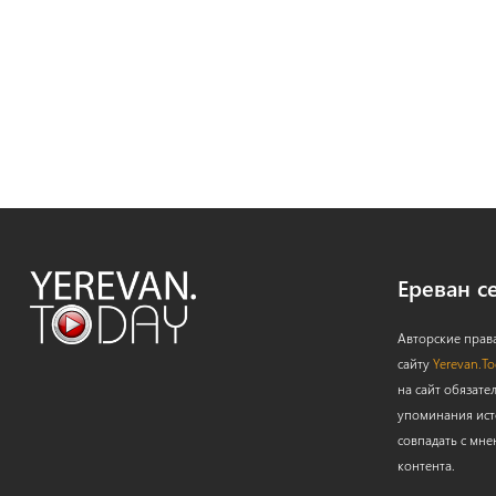
Ереван с
Авторские прав
сайту
Yerevan.T
на сайт обязате
упоминания ист
совпадать с мне
контента.