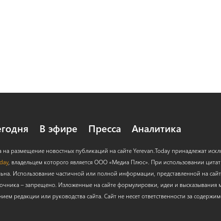
егодня
В эфире
Пресса
Аналитика
а на размещение новостных публикаций на сайте Yerevan.Today принадлежат иск
oday
, владельцем которого является ООО «Медиа Плюс». При использовании цитат с
льна. Использование частичной или полной информации, представленной на сайт
очника – запрещено. Изложенные на сайте формулировки, идеи и высказывания м
нием редакции или руководства сайта. Сайт не несет ответственности за содержи