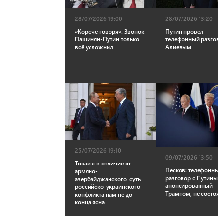
28/07/2026 13:20
28/07/2026 19:00
Путин провел
«Короче говоря». Звонок
телефонный разго
Пашинян-Путин только
Алиевым
всё усложнил
25/07/2026 19:10
09/07/2026 13:50
Токаев: в отличие от
Песков: телефонн
армяно-
разговор с Путины
азербайджанского, суть
анонсированный
российско-украинского
Трампом, не состо
конфликта нам не до
конца ясна