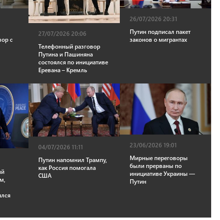
26/07/2026 20:31
Путин подписал пакет
27/07/2026 20:06
вор с
законов о мигрантах
Телефонный разговор
Путина и Пашиняна
состоялся по инициативе
Еревана – Кремль
23/06/2026 19:01
04/07/2026 11:11
Мирные переговоры
Путин напомнил Трампу,
были прерваны по
как Россия помогала
ый
инициативе Украины —
США
м,
Путин
ялся