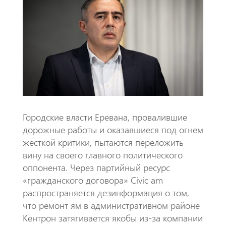
o
s
a
o
A
m
k
p
p
​Городские власти Еревана, провалившие
дорожные работы и оказавшиеся под огнем
жесткой критики, пытаются переложить
вину на своего главного политического
оппонента. Через партийный ресурс
«гражданского договора» Civic am
распространяется дезинформация о том,
что ремонт ям в административном районе
Кентрон затягивается якобы из-за компании