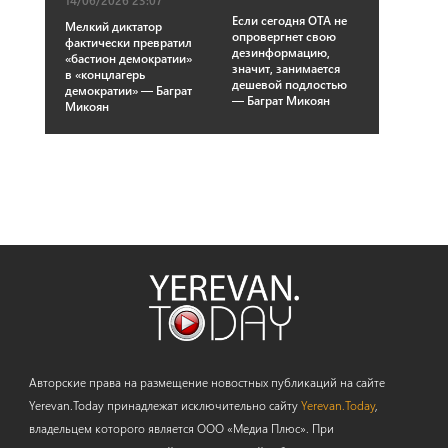
14/06/2026 23:07
Если сегодня ОТА не
Мелкий диктатор
опровергнет свою
фактически превратил
дезинформацию,
«бастион демократии»
значит, занимается
в «концлагерь
дешевой подлостью
демократии» — Баграт
— Баграт Микоян
Микоян
Авторские права на размещение новостных публикаций на сайте
Yerevan.Today принадлежат исключительно сайту
Yerevan.Today
,
владельцем которого является ООО «Медиа Плюс». При