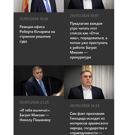
29/07/2026 18:01
31/07/2026 19:26
Предлагаю каждое
Реакция офиса
утро читать этот
Роберта Кочаряна на
список как «Отче
странное решение
наш», порадоваться, а
суда
потом уже приступать
к работе: Баграт
Микоян —
прокуратуре
02/07/2026 21:25
30/06/2026 14:33
«И тебя вылечат»:
Сам факт признания
Баграт Микоян —
Геноцида исходит из
Николу Пашиняну
интересов армянского
народа, государства и
справедливости —