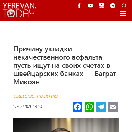
Причину укладки
некачественного асфальта
пусть ищут на своих счетах в
швейцарских банках — Баграт
Микоян
ОБЩЕСТВО
,
ПОЛИТИКА
Fa
W
Te
E
17/02/2026 19:50
ce
h
le
m
b
at
gr
ail