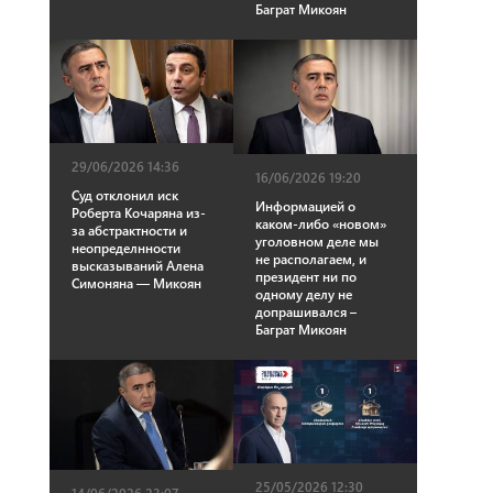
Баграт Микоян
29/06/2026 14:36
16/06/2026 19:20
Суд отклонил иск
Информацией о
Роберта Кочаряна из-
каком-либо «новом»
за абстрактности и
уголовном деле мы
неопределнности
не располагаем, и
высказываний Алена
президент ни по
Симоняна — Микоян
одному делу не
допрашивался –
Баграт Микоян
25/05/2026 12:30