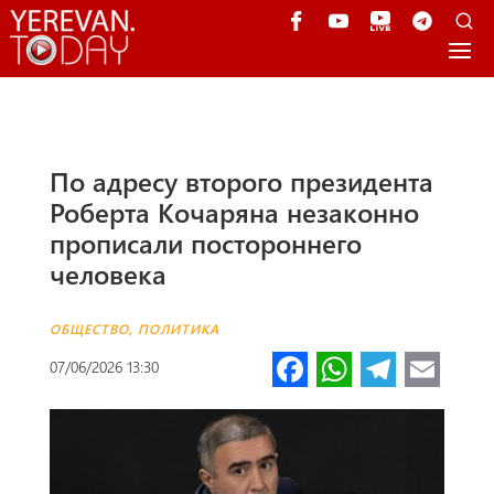
По адресу второго президента
Роберта Кочаряна незаконно
прописали постороннего
человека
ОБЩЕСТВО
,
ПОЛИТИКА
Fa
W
Te
E
07/06/2026 13:30
ce
h
le
m
b
at
gr
ail
o
s
a