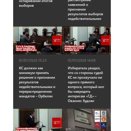
оспаривании итогов
заявлений о
выборов
признании
результатов выборов
недействительными
01/07/2026 15:23
01/07/2026 14:09
КС должен как
Избиратель увидел,
минимум принять
что со стороны судей
решение о признании
КС не прозвучало ни
результатов
одного прямого
недействительными и
вопроса, который мог
перераспределении
бы навредить
мандатов – Орбелян
интересам «ГД» –
Ованнес Худоян