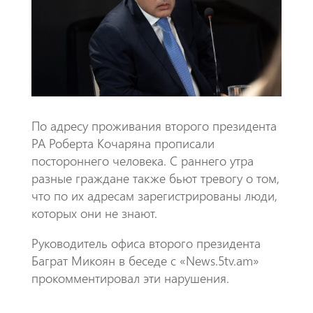
o
A
m
k
p
p
По адресу проживания второго президента
РА Роберта Кочаряна прописали
постороннего человека. С раннего утра
разные граждане также бьют тревогу о том,
что по их адресам зарегистрированы люди,
которых они не знают.
Руководитель офиса второго президента
Баграт Микоян в беседе с «News.5tv.am»
прокомментировал эти нарушения.