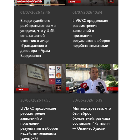
01/07/2026 12:46
01/07/2026 10:34
В ходе судебного
LIVE/КС продолжает
разбирательства мы
рассмотрение
увидели, что у ЦИК
заявлений о
есть запасной
признании
ответчик в лице
результатов выборов
«Гражданского
недействительными
договора – Арам
Вардеванян
30/06/2026 17:55
30/06/2026 16:19
LIVE/КС продолжает
Мы подозреваем, что
рассмотрение
был вброс
заявлений о
бюллетеней, разница
признании
составляет 4-5 тысяч
результатов выборов
— Ованнес Худоян
недействительными
(день 5-й)