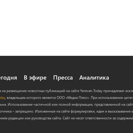
егодня
В эфире
Пресса
Аналитика
а на размещение новостных публикаций на сайте Yerevan.Today принадлежат иск
oday
, владельцем которого является ООО «Медиа Плюс». При использовании цитат с
льна. Использование частичной или полной информации, представленной на сайт
очника – запрещено. Изложенные на сайте формулировки, идеи и высказывания м
нием редакции или руководства сайта. Сайт не несет ответственности за содержи