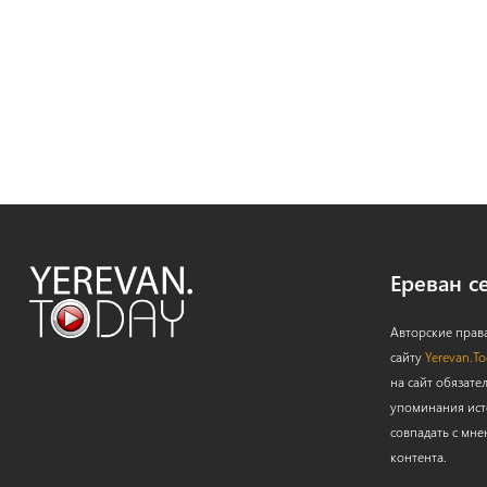
Ереван с
Авторские прав
сайту
Yerevan.T
на сайт обязате
упоминания ист
совпадать с мне
контента.