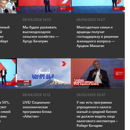
08/04/2026 14:55
08/04/2026 14:27
венный
Мы будем развивать
Многодетные семьи и
ый
высокодоходное
арцахцы получат
из
сельское хозяйство —
господдержку в решении
оберт
Артур Хачатрян
жилищного вопроса —
Арцвик Минасян
08/04/2026 12:12
26/03/2026 20:47
а 50%,
LIVE/ Социально-
У нас есть программа
свет
экономическая
упрощенного налога:
 семей
программа блока
малый и средний бизнес
ваны
«Айастан»
не должен видеть лица
н
налогового инспектора –
Роберт Кочарян