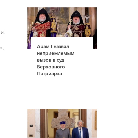
ии.
Арам I назвал
»,
неприемлемым
вызов в суд
Верховного
Патриарха