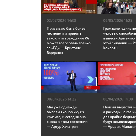
02/07/2026 14:38
09/05/2026 11:25
Призываю быть более
Граждане: единст
честными и принять
человек, способн
закон, что гражданин РА
вывести Армению 
может голосовать только
этой ситуации — Р
за «ГД» — Кристине
Кочарян
Варданян
08/04/2026 14:22
08/04/2026 14:08
Мы уже однажды
Пенсии вырастут н
вывели экономику из
а расходы на газ и 
кризиса, и сегодня она
для крайне бедных
снова в этом состоянии
будут компенсиро
— Артур Хачатрян
— Арцвик Минася