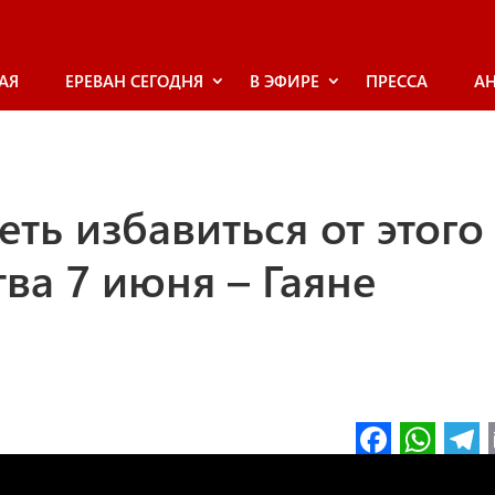
АЯ
ЕРЕВАН СЕГОДНЯ
В ЭФИРЕ
ПРЕССА
А
ь избавиться от этого
ва 7 июня – Гаяне
Fa
W
ce
h
l