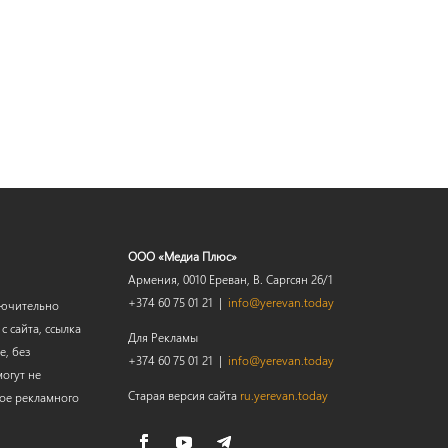
ООО «Медиа Плюс»
Армения, 0010 Ереван, В. Саргсян 26/1
+374 60 75 01 21 |
info@yerevan.today
лючительно
 сайта, ссылка
Для Рекламы
е, без
+374 60 75 01 21 |
info@yerevan.today
огут не
Старая версия сайта
ru.yerevan.today
мое рекламного