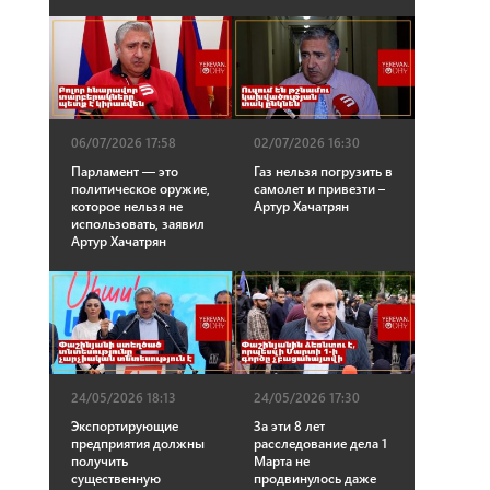
06/07/2026 17:58
02/07/2026 16:30
Парламент — это
Газ нельзя погрузить в
политическое оружие,
самолет и привезти –
которое нельзя не
Артур Хачатрян
использовать, заявил
Артур Хачатрян
24/05/2026 18:13
24/05/2026 17:30
Экспортирующие
За эти 8 лет
предприятия должны
расследование дела 1
получить
Марта не
существенную
продвинулось даже