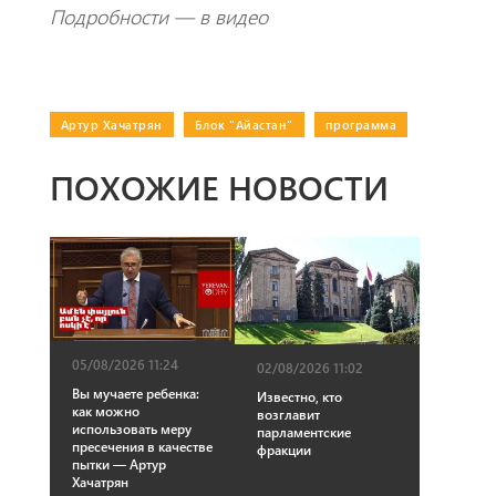
Подробности — в видео
Артур Хачатрян
|
Блок "Айастан"
|
программа
ПОХОЖИЕ НОВОСТИ
05/08/2026 11:24
02/08/2026 11:02
Вы мучаете ребенка:
Известно, кто
как можно
возглавит
использовать меру
парламентские
пресечения в качестве
фракции
пытки — Артур
Хачатрян