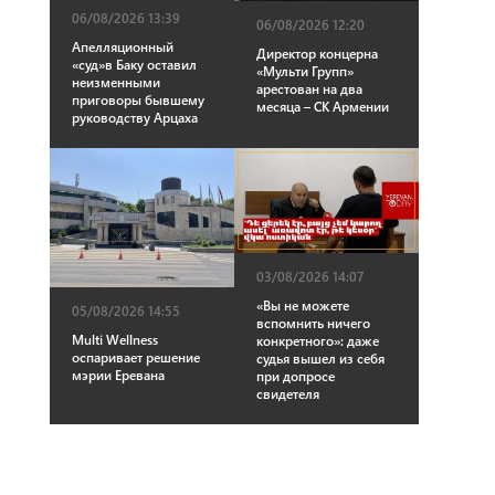
06/08/2026 13:39
06/08/2026 12:20
Апелляционный
Директор концерна
«суд»в Баку оставил
«Мульти Групп»
неизменными
арестован на два
приговоры бывшему
месяца – СК Армении
руководству Арцаха
03/08/2026 14:07
«Вы не можете
05/08/2026 14:55
вспомнить ничего
Multi Wellness
конкретного»: даже
оспаривает решение
судья вышел из себя
мэрии Еревана
при допросе
свидетеля