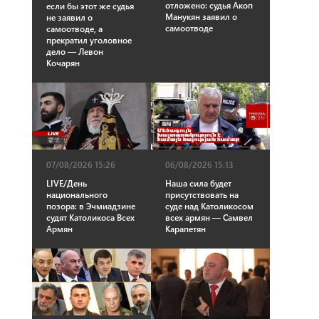
отложено: судья Акоп
если бы этот же судья
Манукян заявил о
не заявил о
самоотводе
самоотводе, а
прекратил уголовное
дело — Левон
Кочарян
07/08/2026 15:26
06/08/2026 15:13
LIVE/День
Наша сила будет
национального
присутствовать на
позора: в Эчмиадзине
суде над Католикосом
судят Католикоса Всех
всех армян — Самвел
Армян
Карапетян