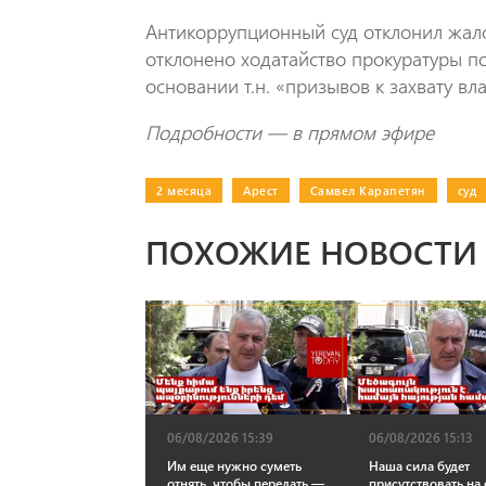
Антикоррупционный суд отклонил жал
отклонено ходатайство прокуратуры п
основании т.н. «призывов к захвату вла
Подробности — в прямом эфире
2 месяца
|
Арест
|
Самвел Карапетян
|
суд
ПОХОЖИЕ НОВОСТИ
06/08/2026 15:39
06/08/2026 15:13
Им еще нужно суметь
Наша сила будет
отнять, чтобы передать —
присутствовать на 