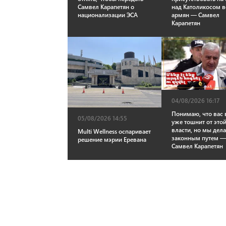
Самвел Карапетян о
над Католикосом в
национализации ЭСА
армян — Самвел
Карапетян
04/08/2026 16:17
Понимаю, что вас 
05/08/2026 14:55
уже тошнит от это
власти, но мы дел
Multi Wellness оспаривает
законным путем 
решение мэрии Еревана
Самвел Карапетян