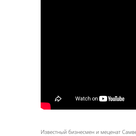
Известный бизнесмен и меценат Самве