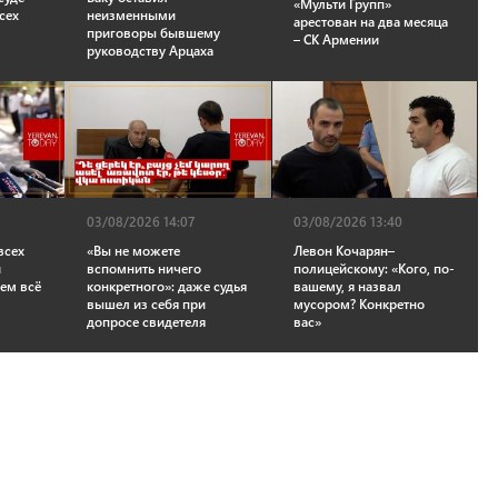
«Мульти Групп»
сех
неизменными
арестован на два месяца
приговоры бывшему
– СК Армении
руководству Арцаха
03/08/2026 14:07
03/08/2026 13:40
всех
«Вы не можете
Левон Кочарян–
й
вспомнить ничего
полицейскому: «Кого, по-
аем всё
конкретного»: даже судья
вашему, я назвал
—
вышел из себя при
мусором? Конкретно
допросе свидетеля
вас»