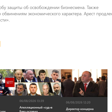
обу защиты об освобождении бизнесмена. Также
о обвинениям экономического характера. Арест продле
сти».
06/08/2026 13:39
06/08/2026 12:20
Апелляционный «суд»в
Директор концерна
суде
Баку оставил