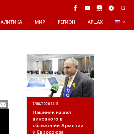
НАЛИТИКА
МИР
РЕГИОН
АРЦАХ
Te
E
7/08/2026 14:11
e
m
Пашинян нашел
виновного в
gr
ail
сближении Армении
a
и Евросоюза