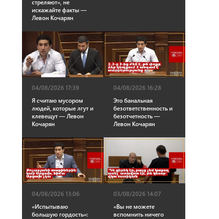
стреляют», не
искажайте факты —
Левон Кочарян
04/08/2026 17:39
04/08/2026 16:28
Я считаю мусором
Это банальная
людей, которые лгут и
безответственность и
клевещут — Левон
безотчетность —
Кочарян
Левон Кочарян
04/08/2026 13:06
03/08/2026 14:07
«Испытываю
«Вы не можете
большую гордость»:
вспомнить ничего