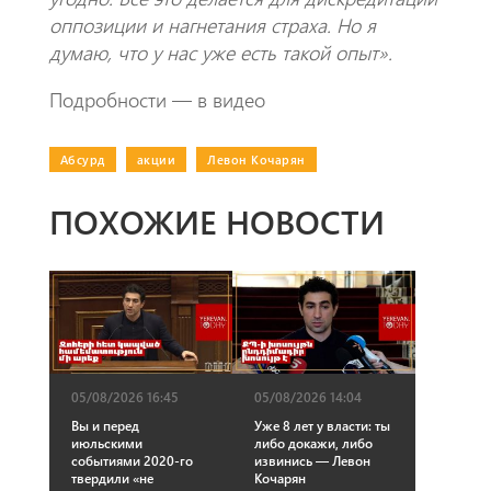
оппозиции и нагнетания страха. Но я
думаю, что у нас уже есть такой опыт».
Подробности — в видео
Абсурд
|
акции
|
Левон Кочарян
ПОХОЖИЕ НОВОСТИ
05/08/2026 16:45
05/08/2026 14:04
Вы и перед
Уже 8 лет у власти: ты
июльскими
либо докажи, либо
событиями 2020-го
извинись — Левон
твердили «не
Кочарян