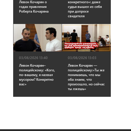
Левон Кочарян о
конкретного»: даже
годах правления
судья вышел из себя
Роберта Кочаряна
при допросе
свидетеля
03/08/2026 13:40
03/08/2026 13:03
Левон Кочарян–
Левон Кочарян —
полицейскому: «Кого,
полицейскому:«Ты же
по-вашему, я назвал
понимаешь, что мы
мусором? Конкретно
оба знаем, что
вас»
произошло, но сейчас
ты лжешь»