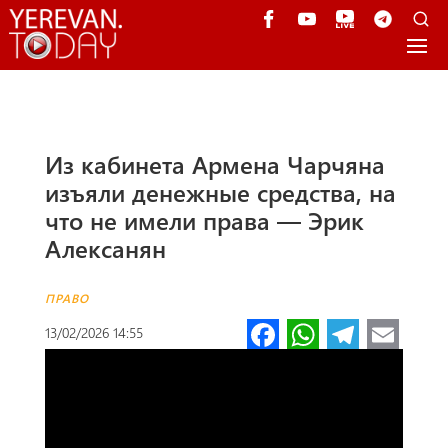
Из кабинета Армена Чарчяна
изъяли денежные средства, на
что не имели права — Эрик
Алексанян
ПРАВО
Fa
W
Te
E
13/02/2026 14:55
ce
h
le
m
b
at
gr
ail
o
s
a