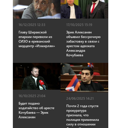
16/12/2025 12:33
17/10/2025 15:19
Главу Ширакской
Эрик Алексанян
епархии перевели из
объявил бессрочную
СИЗО в ереванский
забастовку в связи с
медцентр «Измирлян»
арестом адвоката
Александра
Кочубаева
16/10/2025 21:04
24/06/2025 14:21
Будет подано
Почти 2 года спустя
ходатайство об аресте
прокуратура
Кочубаева — Эрик
признала, что
Алексанян
полиция применила
силу в отношении