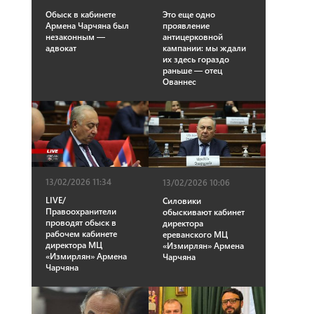
Это еще одно
Обыск в кабинете
проявление
Армена Чарчяна был
антицерковной
незаконным —
кампании: мы ждали
адвокат
их здесь гораздо
раньше — отец
Ованнес
13/02/2026 11:34
13/02/2026 10:06
LIVE/
Силовики
Правоохранители
обыскивают кабинет
проводят обыск в
директора
рабочем кабинете
ереванского МЦ
директора МЦ
«Измирлян» Армена
«Измирлян» Армена
Чарчяна
Чарчяна