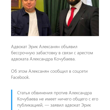
o
A
m
k
p
p
Адвокат Эрик Алексанян объявил
бессрочную забастовку в связи с арестом
адвоката Александра Кочубаева.
Об этом Алексанян сообщил в соцсети
Facebook.
Статья обвинения против Александра
Кочубаева не имеет ничего общего с его
публикацией, — заявил адвокат Эрик