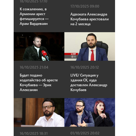
18/10/2025 17:10
17/10/2025 09:00
К сожалению, в
Армении арест
Адвоката Александра
фетишируется —
Кочубаева арестовали
Арам Вардеваян
на 2 месяца
16/10/2025 21:04
16/10/2025 20:12
Будет подано
LIVE/ Ситуация у
ходатайство об аресте
здания СК, куда
Кочубаева — Эрик
доставлен Александр
Алексанян
Кочубаев
01/10/2025 20:02
16/10/2025 18:31