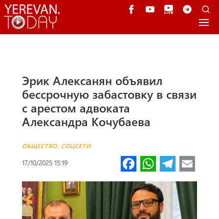
Эрик Алексанян объявил
бессрочную забастовку в связи
с арестом адвоката
Александра Кочубаева
ОБЩЕСТВО
,
СОЦСЕТИ
Fa
W
Te
E
17/10/2025 15:19
ce
h
le
m
b
at
gr
ail
o
s
a