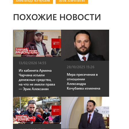
Александр Кочубаев
|
Эрик Алексанян
ПОХОЖИЕ НОВОСТИ
13/02/2026 14:55
28/10/2025 15:26
Из кабинета Армена
Мера пресечения в
Чарчяна изъяли
отношении
денежные средства,
Александра
на что не имели права
Кочубаева изменена
— Эрик Алексанян