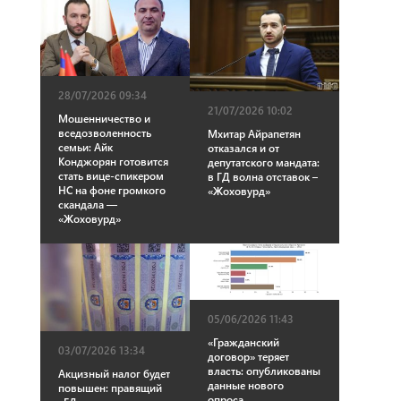
28/07/2026 09:34
21/07/2026 10:02
Мошенничество и
вседозволенность
Мхитар Айрапетян
семьи: Айк
отказался и от
Конджорян готовится
депутатского мандата:
стать вице-спикером
в ГД волна отставок –
НС на фоне громкого
«Жоховурд»
скандала —
«Жоховурд»
05/06/2026 11:43
«Гражданский
03/07/2026 13:34
договор» теряет
власть: опубликованы
Акцизный налог будет
данные нового
повышен: правящий
опроса