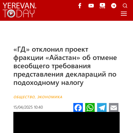
«ГД» отклонил проект
фракции «Айастан» об отмене
всеобщего требования
представления деклараций по
подоходному налогу
ОБЩЕСТВО
,
ЭКОНОМИКА
Fa
W
Te
E
15/04/2025 10:40
ce
h
le
m
b
at
gr
ail