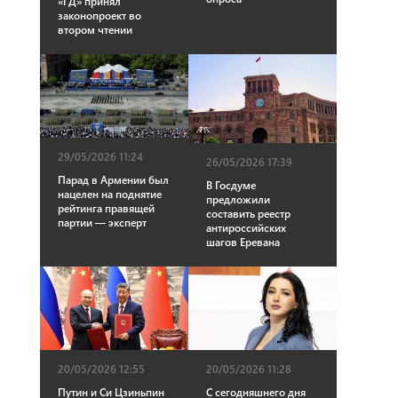
«ГД» принял
законопроект во
втором чтении
29/05/2026 11:24
26/05/2026 17:39
Парад в Армении был
В Госдуме
нацелен на поднятие
предложили
рейтинга правящей
составить реестр
партии — эксперт
антироссийских
шагов Еревана
20/05/2026 12:55
20/05/2026 11:28
Путин и Си Цзиньпин
С сегодняшнего дня