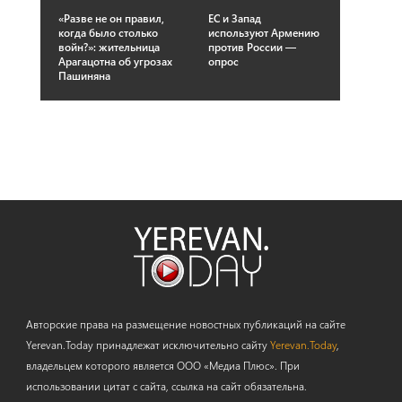
«Разве не он правил,
ЕС и Запад
когда было столько
используют Армению
войн?»: жительница
против России —
Арагацотна об угрозах
опрос
Пашиняна
Авторские права на размещение новостных публикаций на сайте
Yerevan.Today принадлежат исключительно сайту
Yerevan.Today
,
владельцем которого является ООО «Медиа Плюс». При
использовании цитат с сайта, ссылка на сайт обязательна.