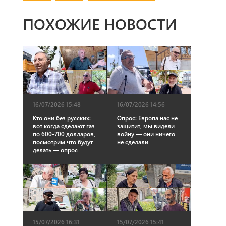
ПОХОЖИЕ НОВОСТИ
16/07/2026 15:48
16/07/2026 14:56
Кто они без русских:
Опрос: Европа нас не
вот когда сделают газ
защитит, мы видели
по 600-700 долларов,
войну — они ничего
посмотрим что будут
не сделали
делать — опрос
15/07/2026 16:31
15/07/2026 15:41