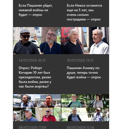
Если Пашинян уйдет,
Если Никол останется
никакой войны не
еще на 5 лет, мы
будет — опрос
очень сильно
пострадаем — опрос
14/07/2026 16:31
10/07/2026 13:13
Опрос: Роберт
Пашинян Алиеву по
Кочарян 10 лет был
душе, теперь точно
президентом, разве
будет война — опрос
была война, разве у
нас были жертвы?
08/07/2026 17:09
08/07/2026 13:18