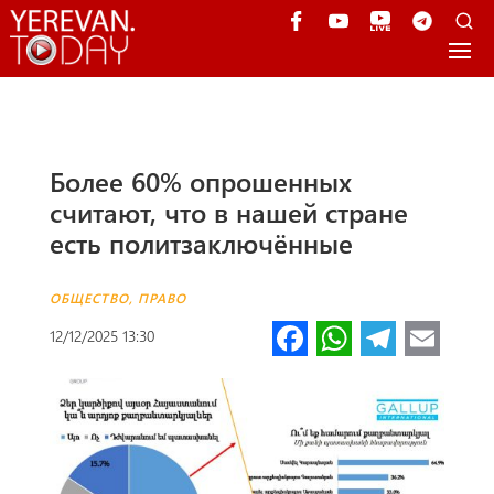
Более 60% опрошенных
считают, что в нашей стране
есть политзаключённые
ОБЩЕСТВО
,
ПРАВО
Fa
W
Te
E
12/12/2025 13:30
ce
h
le
m
b
at
gr
ail
o
s
a
o
A
m