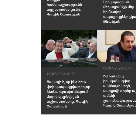
ներկայացրած
համերաշխությունն
մեղադրանքի մեջ
այլընտրանք չունի․
հիմնավոր
Գագիկ Ծառուկյան
ապացույցներ չկա
Թևանյան
09/07/2026 10:43
15/07/2026 10:53
Իմ հանդեպ
իրականացվող
Ցավալի է, որ ինձ հետ
ակնհայտ կեղծ,
փոխկապակցված բոլոր
սարքովի գործը ա
ձեռնարկություններում
ամենի
մարդիկ զրկվել են
շարունակությունն
աշխատանքից․ Գագիկ
Գագիկ Ծառուկյա
Ծառուկյան