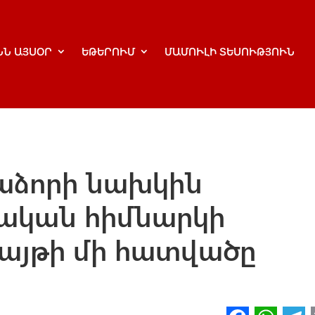
ՆՆ ԱՅՍՕՐ
ԵԹԵՐՈՒՄ
ՄԱՄՈՒԼԻ ՏԵՍՈՒԹՅՈՒՆ
նաձորի նախկին
ական հիմնարկի
այթի մի հատվածը