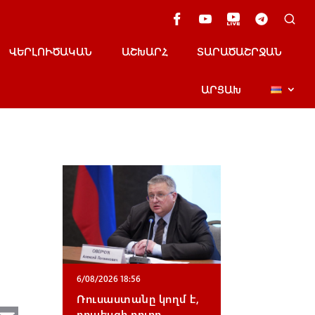
ՎԵՐԼՈՒԾԱԿԱՆ
ԱՇԽԱՐՀ
ՏԱՐԱԾԱՇՐՋԱՆ
ԱՐՑԱԽ
6/08/2026 18:56
Ռուսաստանը կողմ է,
որպեսզի բոլոր