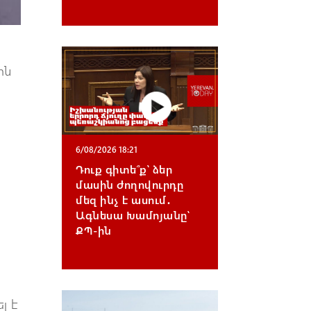
ոն
6/08/2026 18:21
Դուք գիտե՞ք՝ ձեր
մասին ժողովուրդը
մեզ ինչ է ասում․
Ագնեսա Խամոյանը՝
ՔՊ-ին
լ է