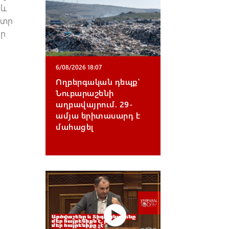
 և
ետր
ար
6/08/2026 18:07
Ողբերգական դեպք՝
Նուբարաշենի
աղբավայրում. 29-
ամյա երիտասարդ է
մահացել