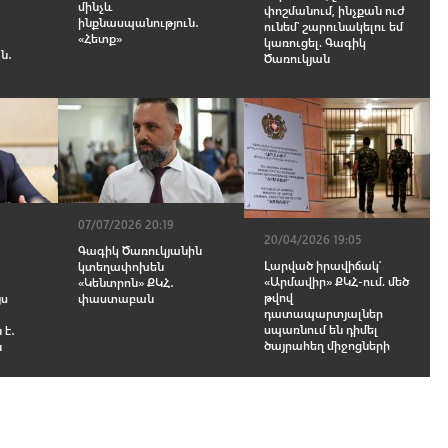
մինչև
փոշմանում, ինչքան ուժ
ինքնաuպանություն․
ունեմ՝ շարունակելու եմ
«Հետք»
կառուցել. Գագիկ
ն․
Ծառուկյան
07/07/2026 20:19
20/04/2026 19:05
Գագիկ Ծառուկյանին
Լարված իրավիճակ՝
կտեղափոխեն
«Արմավիր» ՔԿՀ-ում. մեծ
«Կենտրոն» ՔԿՀ․
թվով
յս
փաստաբան
դատապարտյալներ
սպառնում են դիմել
 է․
ծայրահեղ միջոցների
ն