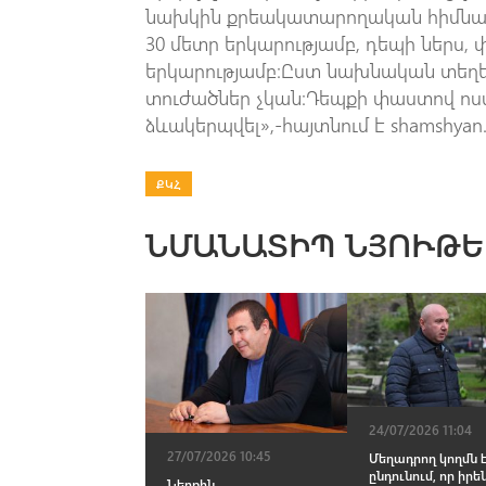
նախկին քրեակատարողական հիմնար
30 մետր երկարությամբ, դեպի ներս, փ
երկարությամբ։Ըստ նախնական տեղե
տուժածներ չկան։Դեպքի փաստով ոս
ձևակերպվել»,-հայտնում է shamshyan
ՔԿՀ
ՆՄԱՆԱՏԻՊ ՆՅՈՒԹԵ
24/07/2026 11:04
27/07/2026 10:45
Մեղադրող կողմն է
ընդունում, որ իրե
Ներքին