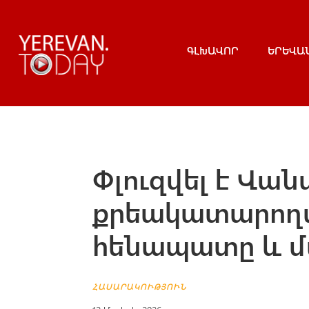
ԳԼԽԱՎՈՐ
ԵՐԵՎԱ
Փլուզվել է Վա
քրեակատարող
հենապատը և մ
ՀԱՍԱՐԱԿՈՒԹՅՈՒՆ