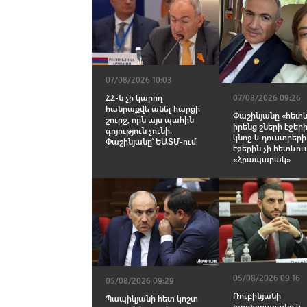
07/08/2026 10:03
ՀՀ-ն չի կարող
07/08/2026 09:26
հանրաքվե անել հարցի
Փաշինյանը «հետև
շուրջ, որն այս պահին
իրենց շների էջերի
գոյություն չունի.
կնոջ և դուստրերի
Փաշինյանը՝ ԵԱՏՄ-ում
էջերին չի հետևու
«Հրապարակ»
05/08/2026 09:16
05/08/2026 09:29
Ռուբինյանի
Պապիկյանի հետ կոշտ
խորհրդարանը և