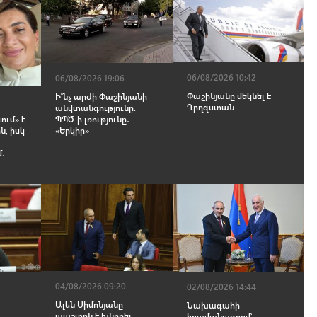
06/08/2026 10:42
06/08/2026 19:06
Փաշինյանը մեկնել է
Ի՞նչ արժի Փաշինյանի
Ղրղզստան
անվտանգությունը.
ՊՊԾ-ի լռությունը․
ում» է
«Երկիր»
ն, իսկ
մ․
04/08/2026 09:20
02/08/2026 14:44
Ալեն Սիմոնյանը
Նախագահի
պաշտոն է խնդրել
հրամանագրով՝