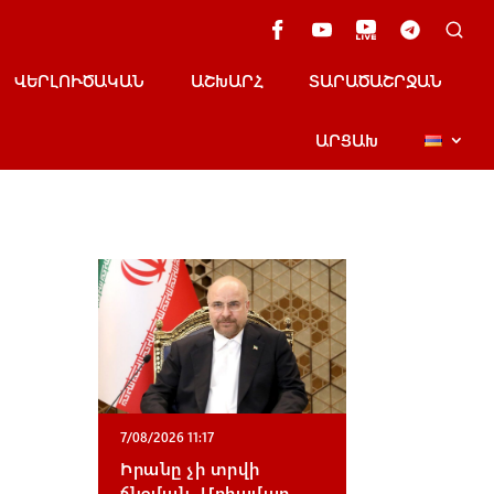
ՎԵՐԼՈՒԾԱԿԱՆ
ԱՇԽԱՐՀ
ՏԱՐԱԾԱՇՐՋԱՆ
ԱՐՑԱԽ
7/08/2026 11:17
Իրանը չի տրվի
ճնշման․ Մոհամադ