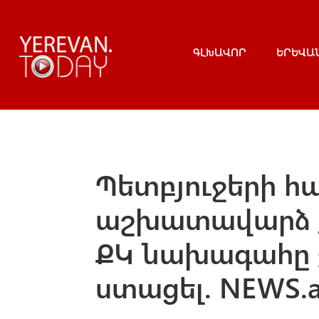
ԳԼԽԱՎՈՐ
ԵՐԵՎԱ
Պետբյուջերի հա
աշխատավարձ ք
ՔԿ նախագահը շ
ստացել. NEWS.