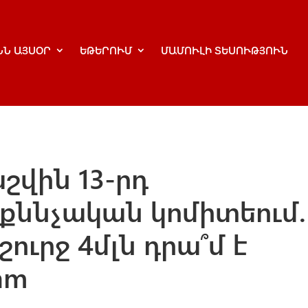
ՆՆ ԱՅՍՕՐ
ԵԹԵՐՈՒՄ
ՄԱՄՈՒԼԻ ՏԵՍՈՒԹՅՈՒՆ
շվին 13-րդ
ննչական կոմիտեում.
ուրջ 4մլն դրա՞մ է
am