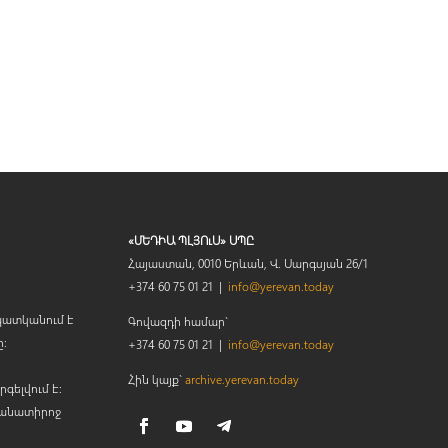
«ՄԵԴԻԱ ՊԼՅՈւՍ» ՍՊԸ
Հայաստան, 0010 Երևան, Վ. Սարգսյան 26/1
+374 60 75 01 21 |
info@yerevan.today
պատկանում է
Գովազդի համար`
ը։
+374 60 75 01 21 |
info@yerevan.today
Հին կայք`
archive.yerevan.today
րգելվում է:
կանատիրոջ