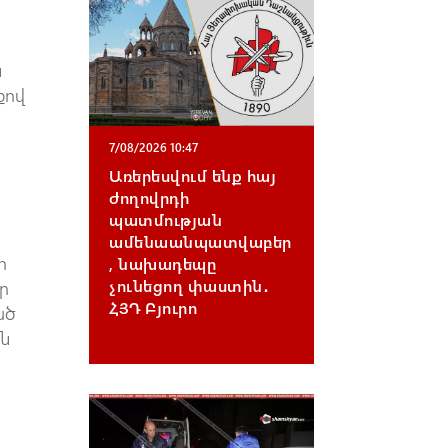
ն
քով
7/08/2026 10:47
Առերեսվում ենք հայ
ժողովրդի
պատմության
ամենաանպատվաբեր
ի
, նախադեպը
չունեցող փաստին․
ր
ՀՅԴ Բյուրո
ած
ին