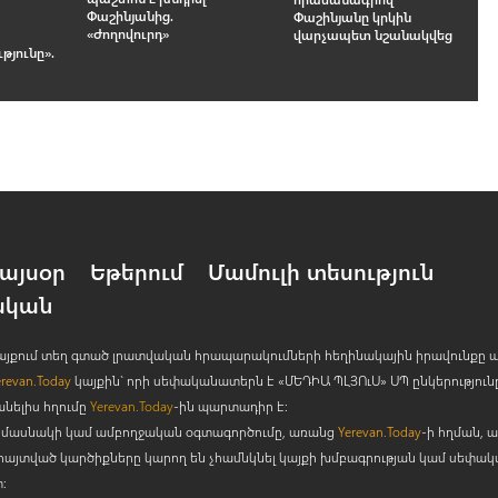
Փաշինյանից.
Փաշինյանը կրկին
«Ժողովուրդ»
վարչապետ նշանակվեց
յունը».
այսօր
Եթերում
Մամուլի տեսություն
ական
 կայքում տեղ գտած լրատվական հրապարակումների հեղինակային իրավունքը 
erevan.Today
կայքին` որի սեփականատերն է «ՄԵԴԻԱ ՊԼՅՈ
ւ
Ս» ՍՊ ընկերություն
անելիս հղումը
Yerevan.Today
-ին պարտադիր է:
րի մասնակի կամ ամբողջական օգտագործումը, առանց
Yerevan.Today
-ի հղման, ա
հայտված կարծիքները կարող են չհամնկնել կայքի խմբագրության կամ սեփա
: