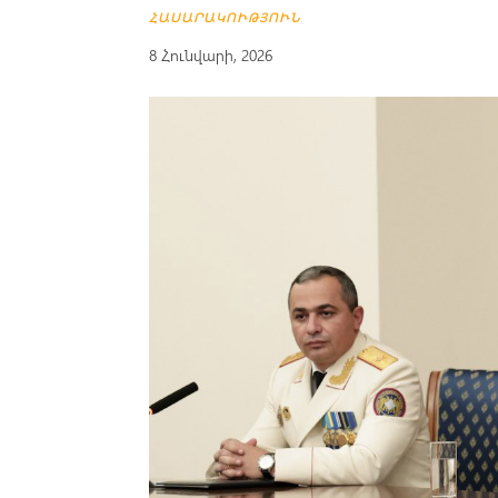
ՀԱՍԱՐԱԿՈՒԹՅՈՒՆ
8 Հունվարի, 2026