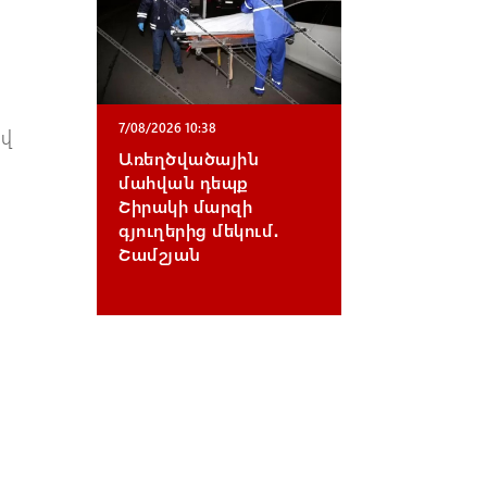
7/08/2026 10:38
ով
Առեղծվածային
մահվան դեպք
Շիրակի մարզի
գյուղերից մեկում․
Շամշյան