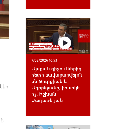
7/08/2026 10:53
Այսքան զիջումներից
հետո բավարարվելո՞ւ
են Թուրքիան և
ներ
Ադրբեջանը, իհարկե
ոչ․ Իշխան
Սաղաթելյան
ած