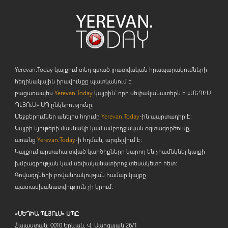
Yerevan.Today կայքում տեղ գտած լրատվական հրապարակումների
հեղինակային իրավունքը պատկանում է
բացառապես
Yerevan.Today
կայքին` որի սեփականատերն է «ՄԵԴԻԱ
ՊԼՅՈ
ւ
Ս» ՍՊ ընկերությունը։
Մեջբերումներ անելիս հղումը
Yerevan.Today
-ին պարտադիր է:
Կայքի նյութերի մասնակի կամ ամբողջական օգտագործումը,
առանց
Yerevan.Today
-ի հղման, արգելվում է:
Կայքում արտահայտված կարծիքները կարող են չհամնկնել կայքի
խմբագրության կամ սեփականատիրոջ տեսակետի հետ:
Գովազդների բովանդակության համար կայքը
պատասխանատվություն չի կրում:
«ՄԵԴԻԱ ՊԼՅՈւՍ» ՍՊԸ
Հայաստան, 0010 Երևան, Վ. Սարգսյան 26/1