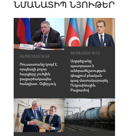
ՆՄԱՆԱՏԻՊ ՆՅՈՒԹԵՐ
06/08/2026 16:53
06/08/2026 18:56
Ադրբեջանը
Ռուսաստանը կողմ է,
պատրաստ է
որպեսզի բոլոր
անհրաժեշտության
հարցերը լուծվեն
դեպքում բնական
բացարձակապես
գազ մատակարարել
հանգիստ․ Օվերչուկ
Ուկրաինային․
Բայրամով