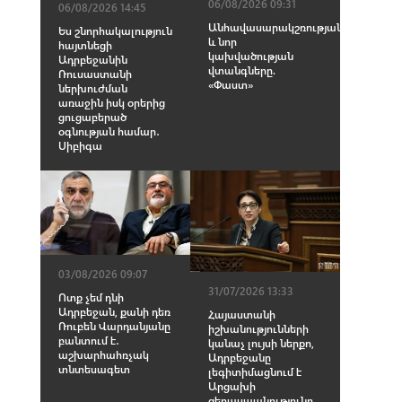
06/08/2026 09:31
06/08/2026 14:45
Անհավասարակշռության
Ես շնորհակալություն
և նոր
հայտնեցի
կախվածության
Ադրբեջանին
վտանգները.
Ռուսաստանի
«Փաստ»
ներխուժման
առաջին իսկ օրերից
ցուցաբերած
օգնության համար․
Սիբիգա
03/08/2026 09:07
31/07/2026 13:33
Ոտք չեմ դնի
Ադրբեջան, քանի դեռ
Հայաստանի
Ռուբեն Վարդանյանը
իշխանությունների
բանտում է․
կանաչ լույսի ներքո,
աշխարհահռչակ
Ադրբեջանը
տնտեսագետ
լեգիտիմացնում է
Արցախի
ցեղասպանությունը․