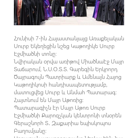
p
Հունիսի 7-ին Հայաստանյայց Առաքելական
Սուրբ Եկեղեցին նշեց Կաթողիկե Սուրբ
Էջմիածնի տոնը:
Նվիրական օրվա առիթով Միածնաէջ Մայր
Տաճարում, Ն.Ս.Օ.Տ.Տ. Գարեգին Երկրորդ
Ծայրագույն Պատրիարք և Ամենայն Հայոց
Կաթողիկոսի հանդիսապետությամբ,
մատուցվեց Սուրբ և Անմահ Պատարագ։
Հայտնում են Մայր Աթոռից:
Պատարագիչն էր Մայր Աթոռ Սուրբ
Էջմիածնի Քարոզչկան կենտրոնի տնօրեն
Գերաշնորհ Տ․ Զաքարիա եպիսկոպոս
Բաղումյանը։