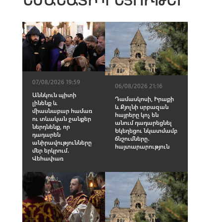
07/08/2026 19:59
06/08/2026 21:16
Աննկուն պիտի
Դամասկոսի, Իրաքի
լինենք և
և Քյոլնի սրբազան
միասնաբար համառ
հայրերը կոչ են
ու տևական ջանքեր
անում դադարեցնել
ներդնենք, որ
Եկեղեցու նկատմամբ
դադարեն
ճնշումները․
անիրավությունները
հայտարարություն
մեր երկրում․
Վեհափառ