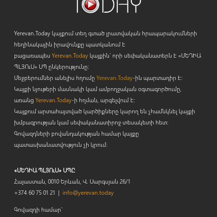
Yerevan.Today կայքում տեղ գտած լրատվական հրապարակումների
հեղինակային իրավունքը պատկանում է
բացառապես
Yerevan.Today
կայքին` որի սեփականատերն է «ՄԵԴԻԱ
ՊԼՅՈ
ւ
Ս» ՍՊ ընկերությունը։
Մեջբերումներ անելիս հղումը
Yerevan.Today
-ին պարտադիր է:
Կայքի նյութերի մասնակի կամ ամբողջական օգտագործումը,
առանց
Yerevan.Today
-ի հղման, արգելվում է:
Կայքում արտահայտված կարծիքները կարող են չհամնկնել կայքի
խմբագրության կամ սեփականատիրոջ տեսակետի հետ:
Գովազդների բովանդակության համար կայքը
պատասխանատվություն չի կրում:
«ՄԵԴԻԱ ՊԼՅՈւՍ» ՍՊԸ
Հայաստան, 0010 Երևան, Վ. Սարգսյան 26/1
+374 60 75 01 21 |
info@yerevan.today
Գովազդի համար`