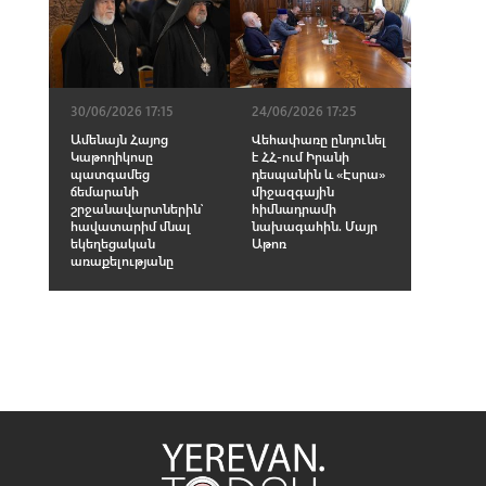
30/06/2026 17:15
24/06/2026 17:25
Ամենայն Հայոց
Վեհափառը ընդունել
Կաթողիկոսը
է ՀՀ-ում Իրանի
պատգամեց
դեսպանին և «Էսրա»
ճեմարանի
միջազգային
շրջանավարտներին՝
հիմնադրամի
հավատարիմ մնալ
նախագահին. Մայր
եկեղեցական
Աթոռ
առաքելությանը