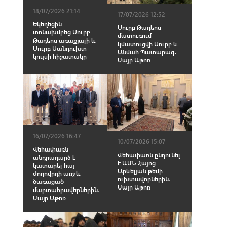
18/07/2026 21:14
17/07/2026 12:52
Եկեղեցին
Սուրբ Թադեոս
տոնախմբեց Սուրբ
մատուռում
Թադեոս առաքյալի և
կմատուցվի Սուրբ և
Սուրբ Սանդուխտ
Անմահ Պատարագ.
կույսի հիշատակը
Մայր Աթոռ
16/07/2026 16:47
10/07/2026 15:07
Վեհափառն
Վեհափառն ընդունել
անդրադարձ է
է ԱՄՆ Հայոց
կատարել հայ
Արևելյան թեմի
ժողովրդի առջև
ուխտավորներին․
ծառացած
Մայր Աթոռ
մարտահրավերներին․
Մայր Աթոռ