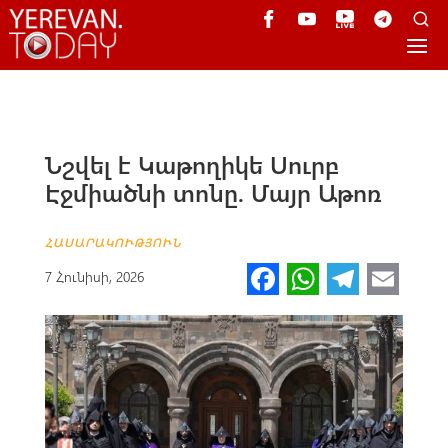
Նշվել է Կաթողիկե Սուրբ
Էջմիածնի տոնը. Մայր Աթոռ
ՀԱՍԱՐԱԿՈՒԹՅՈՒՆ
Fa
W
Te
E
7 Հունիսի, 2026
ce
h
le
m
b
at
gr
ail
o
s
a
o
A
m
k
p