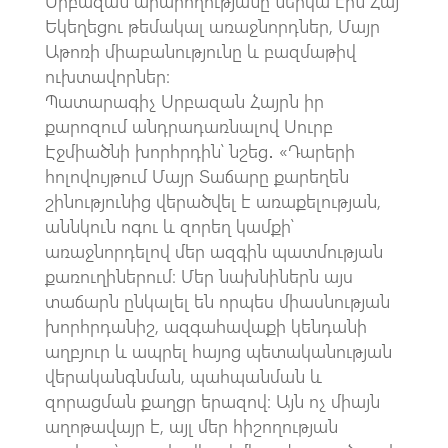
Սրբազան արարողությանը ներկա էին Հայ
Եկեղեցու թեմակալ առաջնորդներ, Մայր
Աթոռի միաբանությունը և բազմաթիվ
ուխտավորներ:
Պատարագիչ Սրբազան Հայրն իր
քարոզում անդրադառնալով Սուրբ
Էջմիածնի խորհրդին՝ նշեց․ «Դարերի
հոլովույթում Մայր Տաճարը քարեղեն
շինությունից վերածվել է առաքելության,
աննկուն ոգու և զորեղ կամքի՝
առաջնորդելով մեր ազգին պատմության
քառուղիներում։ Մեր նախնիներն այս
տաճարն ընկալել են որպես միասնության
խորհրդանիշ, ազգահավաքի կենդանի
աղբյուր և ապրել հայոց պետականության
վերականգնման, պահպանման և
զորացման քաղցր երազով։ Այն ոչ միայն
աղոթավայր է, այլ մեր հիշողության