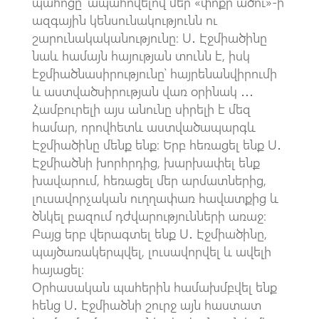
պահոցը՝ ապահովելով մեր «փոքր ածու»-ի
ազգային կենսունակությունն ու
շարունակականությունը։ Ս․ Էջմիածինը
նաև համայն հայության տունն է, իսկ
էջմիածնասիրությունը՝ հայրենանվիրումի
և աստվածսիրության վառ օրինակ ․․․
Համբուրելի այս անունը սիրելի է մեզ
համար, որովհետև աստվածապարգև
Էջմիածինը մենք ենք։ Երբ հեռացել ենք Ս․
Էջմիածնի խորհրդից, խարխափել ենք
խավարում, հեռացել մեր արմատներից,
լուսավորչական ուղղափառ հավատքից և
ծնկել բազում դժվարությունների առաջ։
Բայց երբ վերագտել ենք Ս․ Էջմիածինը,
պայծառակերպվել, լուսավորվել և ավելի
հայացել։
Օրհասական պահերին համախմբվել ենք
հենց Ս․ Էջմիածնի շուրջ այն հաստատ