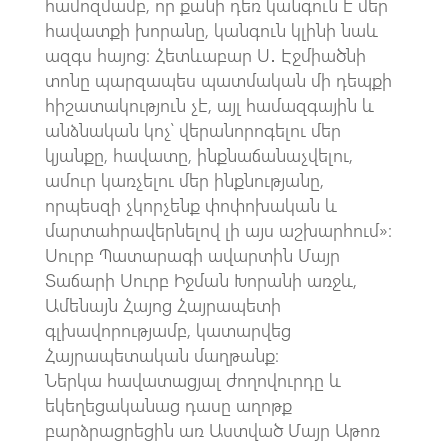
համոզմամբ, որ քանի դեռ կանգուն է մեր
հավատքի խորանը, կանգուն կլինի նաև
ազգս հայոց։ Հետևաբար Ս․ Էջմիածնի
տոնը պարզապես պատմական մի դեպքի
հիշատակություն չէ, այլ համազգային և
անձնական կոչ՝ վերանորոգելու մեր
կյանքը, հավատը, ինքնաճանաչվելու,
ամուր կառչելու մեր ինքնությանը,
որպեսզի չկորչենք փոփոխական և
մարտահրավերնելով լի այս աշխարհում»։
Սուրբ Պատարագի ավարտին Մայր
Տաճարի Սուրբ Իջման Խորանի առջև,
Ամենայն Հայոց Հայրապետի
գլխավորությամբ, կատարվեց
Հայրապետական մաղթանք։
Ներկա հավատացյալ ժողովուրդը և
եկեղեցականաց դասը աղոթք
բարձրացրեցին առ Աստված Մայր Աթոռ