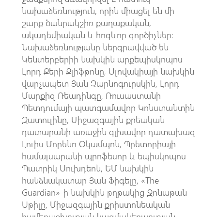
նախաձեռնություն, որին միացել են մի
շարք ծանրակշիռ քաղաքական,
ակադեմիական և հոգևոր գործիչներ։
Նախաձեռնությանը ներգրավված են
Կենտերբերիի նախկին արքեպիսկոպոս
Լորդ Քերի Քլիֆթոնը, Սլովակիայի նախկին
վարչապետ Յան Չարնոգուրսկին, Լորդ
Մարքիզ Ռեադինգը, Ռուսաստանի
Պետդումայի պատգամավոր Կոնստանտին
Զատուլինը, Միջազգային քրեական
դատարանի առաջին գլխավոր դատախազ
Լուիս Մորենո Օկամպոն, Պրետորիայի
համալսարանի պրոֆեսոր և եպիսկոպոս
Պատրիկ Սուխդեոն, ԵՄ նախկին
հանձնակատար Յան Ֆիգելը, «The
Guardian»-ի նախկին թղթակից Ջոնաթան
Սթիլը, Միջազգային քրիստոնեական
համերաշխության կազմակերպության