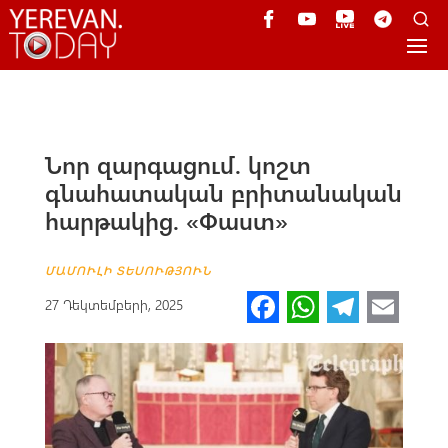
Նոր զարգացում. կոշտ
գնահատական բրիտանական
հարթակից. «Փաստ»
ՄԱՄՈՒԼԻ ՏԵՍՈՒԹՅՈՒՆ
Fa
W
Te
E
27 Դեկտեմբերի, 2025
ce
h
le
m
b
at
gr
ail
o
s
a
o
A
m