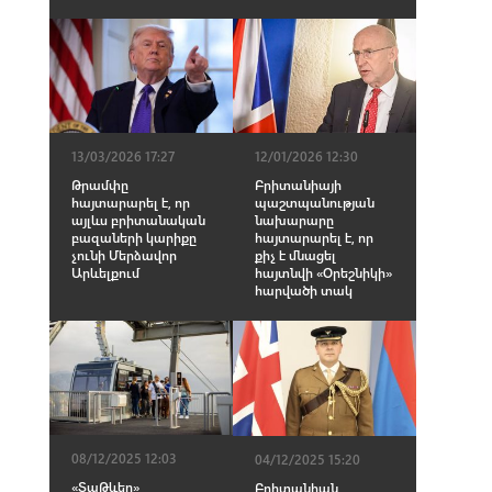
13/03/2026 17:27
12/01/2026 12:30
Թրամփը
Բրիտանիայի
հայտարարել է, որ
պաշտպանության
այլևս բրիտանական
նախարարը
բազաների կարիքը
հայտարարել է, որ
չունի Մերձավոր
քիչ է մնացել
Արևելքում
հայտնվի «Օրեշնիկի»
հարվածի տակ
08/12/2025 12:03
04/12/2025 15:20
«ՏաԹևեր»
Բրիտանիան