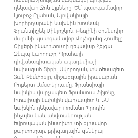
ղեկավար Ջոն Էյբները, ԵՄ պատգամավոր
Լյուբոշ Բլահան, Սլովակիայի
խորհրդարանի նախկին խոսնակ
Ֆրանտիշեկ Միկլոշկոն, Բեռլինի օրենսդիր
մարմնի պատգամավոր Վոլֆգանգ Հումելը,
Շիլլերի ինստիտուտի ղեկավար Հելգա
Զեպպ-Լարոուշը, Պրահայի
դիվանագիտական ակադեմիայի
նախագահ Ցիրիլ Սվոբոդան, տնտեսագետ
Յան Քեմփբելը, միջազգային իրավաբան
Ռոբերտ Ամստերդամը, Ֆրանսիայի
նախկին վարչապետ Ֆրանսուա Ֆիյոնը,
Իտալիայի նախկին վարչապետ և ԵՄ
նախկին ղեկավար Ռոմանո Պրոդին,
ինչպես նաև անվտանգության
եվրոպական ինստիտուտի գլխավոր
քարտուղար, բրիգադային գեներալ