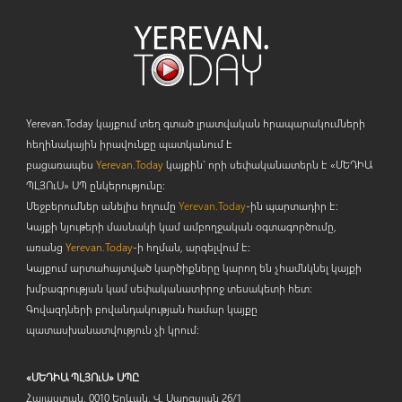
Yerevan.Today կայքում տեղ գտած լրատվական հրապարակումների
հեղինակային իրավունքը պատկանում է
բացառապես
Yerevan.Today
կայքին` որի սեփականատերն է «ՄԵԴԻԱ
ՊԼՅՈ
ւ
Ս» ՍՊ ընկերությունը։
Մեջբերումներ անելիս հղումը
Yerevan.Today
-ին պարտադիր է:
Կայքի նյութերի մասնակի կամ ամբողջական օգտագործումը,
առանց
Yerevan.Today
-ի հղման, արգելվում է:
Կայքում արտահայտված կարծիքները կարող են չհամնկնել կայքի
խմբագրության կամ սեփականատիրոջ տեսակետի հետ:
Գովազդների բովանդակության համար կայքը
պատասխանատվություն չի կրում:
«ՄԵԴԻԱ ՊԼՅՈւՍ» ՍՊԸ
Հայաստան, 0010 Երևան, Վ. Սարգսյան 26/1