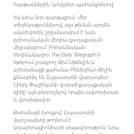
հարթակներին՝ կոնկրետ պահանջներով։
Եվ ահա նոր զարգացում․ մեր
տեղեկություններով, այս թեման արդեն
ակտիվորեն շրջանառվում է նաև
բրիտանական մեդիա-քաղաքական
միջավայրում։ Բրիտանական
հեղինակավոր
The Daily Telegraph
-ի
եթերում լրագրող Թիմ Սթենլին և
բրիտանացի քահանա Բենեդիկտ Քիլին
քննարկել են Հայաստանի վարչապետ
Նիկոլ Փաշինյանի վարած քաղաքական
գիծը՝ այն բնորոշելով որպես ավտորիտար
և վտանգավոր։
Քահանայի խոսքով՝ Հայաստանի
վարչապետը թողնում է
կոլաբորացիոնիստի տպավորություն։ Նրա