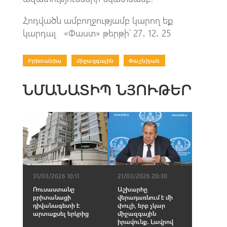
Հոդվածն ամբողջությամբ կարող եք
կարդալ «Փաստ» թերթի՝ 27․ 12․ 25
Բրիտանիա
|
միջազգային
|
Փաշնիյան
ՆՄԱՆԱՏԻՊ ՆՅՈՒԹԵՐ
31/03/2026 10:11
21/03/2026 20:30
Ռուսաստանը
Աշխարհը
բրիտանացի
վերադառնում է մի
դիվանագետի է
փուլի, երբ չկար
արտաքսել երկրից
միջազգային
իրավունք․ Լավրով