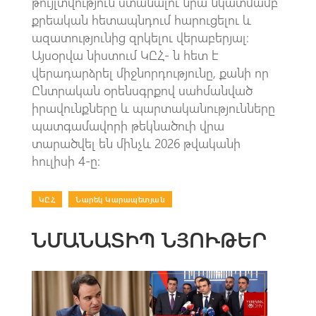
թույլտվություն ստանալու նրա նկատմամբ
քրեական հետապնդում հարուցելու և
ազատությունից զրկելու վերաբերյալ։
Այսօրվա նիստում ԿԸՀ- ն հետ է
վերադարձրել միջնորդությունը, քանի որ
Ընտրական օրենսգրքով սահմանված
իրավունքները և պարտականությունները
պատգամավորի թեկնածուի վրա
տարածվել են մինչև 2026 թվականի
հուլիսի 4-ը։
ԿԸՀ
|
Նարեկ Կարապետյան
ՆՄԱՆԱՏԻՊ ՆՅՈՒԹԵՐ