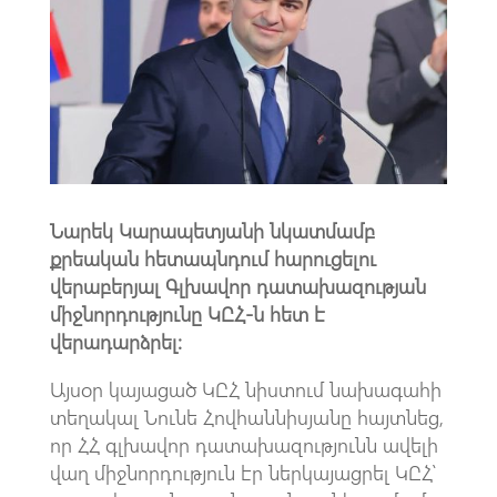
o
s
a
o
A
m
k
p
p
Նարեկ Կարապետյանի նկատմամբ
քրեական հետապնդում հարուցելու
վերաբերյալ Գլխավոր դատախազության
միջնորդությունը ԿԸՀ-ն հետ է
վերադարձրել:
Այսօր կայացած ԿԸՀ նիստում նախագահի
տեղակալ Նունե Հովհաննիսյանը հայտնեց,
որ ՀՀ գլխավոր դատախազությունն ավելի
վաղ միջնորդություն էր ներկայացրել ԿԸՀ՝