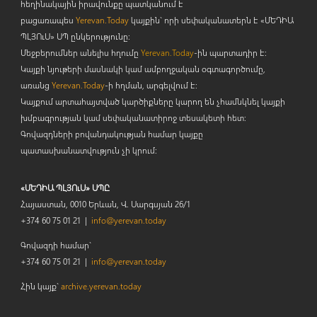
հեղինակային իրավունքը պատկանում է
բացառապես
Yerevan.Today
կայքին` որի սեփականատերն է «ՄԵԴԻԱ
ՊԼՅՈ
ւ
Ս» ՍՊ ընկերությունը։
Մեջբերումներ անելիս հղումը
Yerevan.Today
-ին պարտադիր է:
Կայքի նյութերի մասնակի կամ ամբողջական օգտագործումը,
առանց
Yerevan.Today
-ի հղման, արգելվում է:
Կայքում արտահայտված կարծիքները կարող են չհամնկնել կայքի
խմբագրության կամ սեփականատիրոջ տեսակետի հետ:
Գովազդների բովանդակության համար կայքը
պատասխանատվություն չի կրում:
«ՄԵԴԻԱ ՊԼՅՈւՍ» ՍՊԸ
Հայաստան, 0010 Երևան, Վ. Սարգսյան 26/1
+374 60 75 01 21 |
info@yerevan.today
Գովազդի համար`
+374 60 75 01 21 |
info@yerevan.today
Հին կայք`
archive.yerevan.today