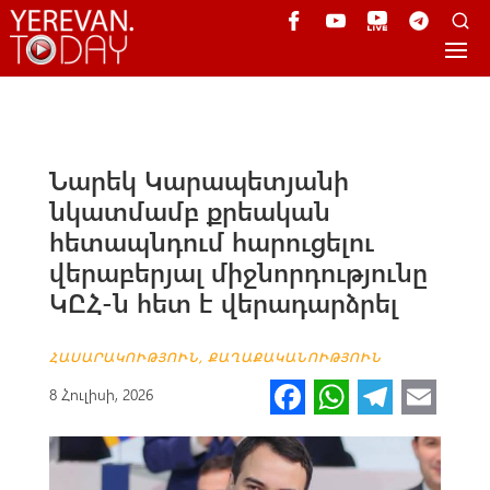
Նարեկ Կարապետյանի
նկատմամբ քրեական
հետապնդում հարուցելու
վերաբերյալ միջնորդությունը
ԿԸՀ-ն հետ է վերադարձրել
ՀԱՍԱՐԱԿՈՒԹՅՈՒՆ
,
ՔԱՂԱՔԱԿԱՆՈՒԹՅՈՒՆ
Fa
W
Te
E
8 Հուլիսի, 2026
ce
h
le
m
b
at
gr
ail