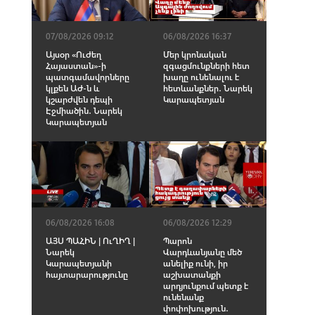
07/08/2026 09:12
06/08/2026 16:37
Այսօր «Ուժեղ
Մեր կրոնական
Հայաստան»-ի
զգացմունքների հետ
պատգամավորները
խաղը ունենալու է
կլքեն ԱԺ-ն և
հետևանքներ․ Նարեկ
կշարժվեն դեպի
Կարապետյան
Էջմիածին․ Նարեկ
Կարապետյան
06/08/2026 16:08
06/08/2026 12:29
ԱՅՍ ՊԱՀԻՆ | ՈւՂԻՂ |
Պարոն
Նարեկ
Վարդևանյանը մեծ
Կարապետյանի
անելիք ունի, իր
հայտարարությունը
աշխատանքի
արդյունքում պետք է
ունենանք
փոփոխություն․