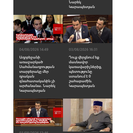
Նարեկ
Կարապետյան
04/08/2026 14:49
03/08/2026 16:31
Ադրբեջանի
Դուք վերցնում եք
առաջարկած
մասնավոր
Սահմանադրության
կառավարիչներից,
տարբերակը մեր
պետությունը
դրական
ստանում է 0
գնահատականին չի
շահաբաժին.
արժանանա․ Նարեկ
Կարապետյան
Կարապետյան
03/08/2026 12:46