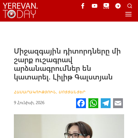
Միջազգային դիտորդները մի
շարք ուշագրավ
արձանագրումներ են
կատարել. Լիլիթ Գալստյան
ՀԱՍԱՐԱԿՈՒԹՅՈՒՆ
,
ՍՈՑՑԱՆՑԵՐ
Fa
W
Te
E
9 Հունիսի, 2026
ce
h
le
m
b
at
gr
ail
o
s
a