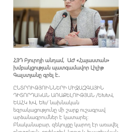
o
A
m
k
p
p
ՀՅԴ Բյուրոյի անդամ, ԱԺ «Հայաստան»
խմբակցության պատգամավոր Լիլիթ
Գալստյանը գրել է․
ԸՆՏՐՈՒԹՅՈՒՆՆԵՐԻ ՄԻՋԱԶԳԱՅԻՆ
ԴԻՏՈՐԴԱԿԱՆ ԱՌԱՔԵԼՈՒԹՅԱՆ /ԵԽԽՎ,
ԵԱՀԿ ԽՎ, ԵԽ/ նախնական
եզրակացությունը մի շարք ուշագրավ
արձանագրումներ է կատարել։
Բնականաբար, զեկույցը կարող էր առավել
ընդգրկուն, օբյեկտիվ, կոշտ և հասցեական