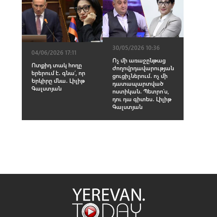
30/05/2026 10:36
04/06/2026 17:11
Ոչ մի առաջընթաց
Ոտքիդ տակ հողը
ժողովրդավարության
երերում է․ գնա՛, որ
ցուցիչներում․ ոչ մի
Երկիրը մնա․ Լիլիթ
դատապարտված
Գալստյան
ոստիկան․ Պետրո՛ս,
դու դա գիտես․ Լիլիթ
Գալստյան