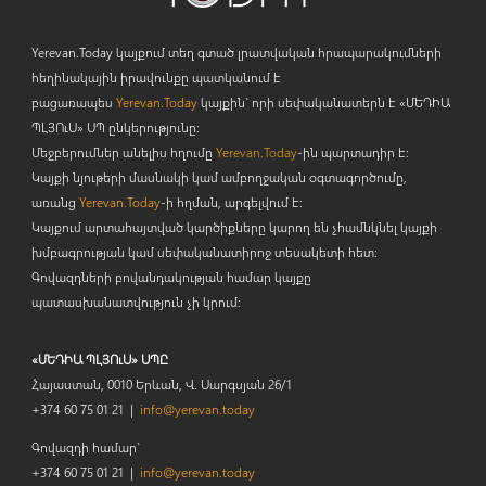
Yerevan.Today կայքում տեղ գտած լրատվական հրապարակումների
հեղինակային իրավունքը պատկանում է
բացառապես
Yerevan.Today
կայքին` որի սեփականատերն է «ՄԵԴԻԱ
ՊԼՅՈ
ւ
Ս» ՍՊ ընկերությունը։
Մեջբերումներ անելիս հղումը
Yerevan.Today
-ին պարտադիր է:
Կայքի նյութերի մասնակի կամ ամբողջական օգտագործումը,
առանց
Yerevan.Today
-ի հղման, արգելվում է:
Կայքում արտահայտված կարծիքները կարող են չհամնկնել կայքի
խմբագրության կամ սեփականատիրոջ տեսակետի հետ:
Գովազդների բովանդակության համար կայքը
պատասխանատվություն չի կրում:
«ՄԵԴԻԱ ՊԼՅՈւՍ» ՍՊԸ
Հայաստան, 0010 Երևան, Վ. Սարգսյան 26/1
+374 60 75 01 21 |
info@yerevan.today
Գովազդի համար`
+374 60 75 01 21 |
info@yerevan.today