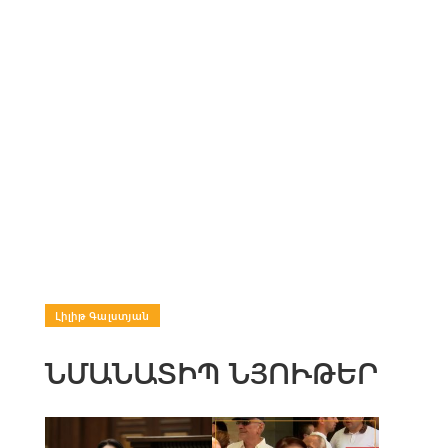
Լիլիթ Գալստյան
ՆՄԱՆԱՏԻՊ ՆՅՈՒԹԵՐ