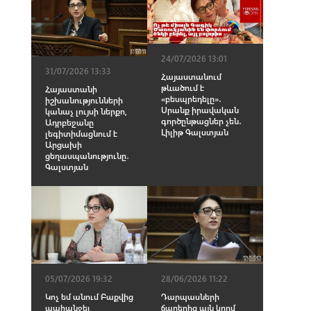
24/07/2026 13:01
31/07/2026 13:33
Հայաստանում
թևածում է
Հայաստանի
«բեսպրեդելը»․
իշխանությունների
Սրանք իրավական
կանաչ լույսի ներքո,
գործընթացներ չեն․
Ադրբեջանը
Լիլիթ Գալստյան
լեգիտիմացնում է
Արցախի
ցեղասպանությունը․
Գալստյան
05/07/2026 19:32
28/06/2026 11:22
Կոչ եմ անում Բաքվից
Դարպասների
պահանջել
ճաղերից այն կողմ