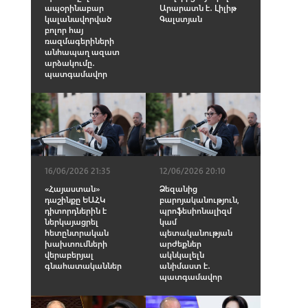
ապօրինաբար
Արարատն է․ Լիլիթ
կալանավորված
Գալստյան
բոլոր հայ
ռազմագերիների
անհապաղ ազատ
արձակումը․
պատգամավոր
16/06/2026 21:35
12/06/2026 20:10
«Հայաստան»
Ձեզանից
դաշինքը ԵԱՀԿ
բարոյականություն,
դիտորդներին է
պրոֆեսիոնալիզմ
ներկայացրել
կամ
հետընտրական
պետականության
խախտումների
արժեքներ
վերաբերյալ
ակնկալելն
գնահատականներ
անիմաստ է․
պատգամավոր