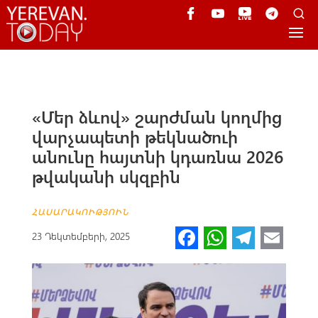
«Մեր ձևով» շարժման կողմից
վարչապետի թեկնածուի
անունը հայտնի կդառնա 2026
թվականի սկզբին
ՀԱՍԱՐԱԿՈՒԹՅՈՒՆ
Fa
W
Te
E
23 Դեկտեմբերի, 2025
ce
h
le
m
b
at
gr
ail
o
s
a