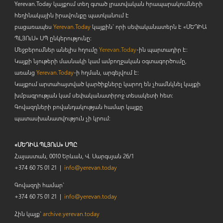
Yerevan.Today կայքում տեղ գտած լրատվական հրապարակումների
հեղինակային իրավունքը պատկանում է
բացառապես
Yerevan.Today
կայքին` որի սեփականատերն է «ՄԵԴԻԱ
ՊԼՅՈ
ւ
Ս» ՍՊ ընկերությունը։
Մեջբերումներ անելիս հղումը
Yerevan.Today
-ին պարտադիր է:
Կայքի նյութերի մասնակի կամ ամբողջական օգտագործումը,
առանց
Yerevan.Today
-ի հղման, արգելվում է:
Կայքում արտահայտված կարծիքները կարող են չհամնկնել կայքի
խմբագրության կամ սեփականատիրոջ տեսակետի հետ:
Գովազդների բովանդակության համար կայքը
պատասխանատվություն չի կրում:
«ՄԵԴԻԱ ՊԼՅՈւՍ» ՍՊԸ
Հայաստան, 0010 Երևան, Վ. Սարգսյան 26/1
+374 60 75 01 21 |
info@yerevan.today
Գովազդի համար`
+374 60 75 01 21 |
info@yerevan.today
Հին կայք`
archive.yerevan.today