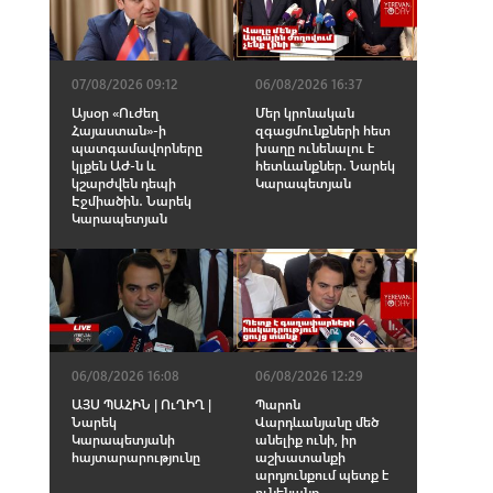
07/08/2026 09:12
06/08/2026 16:37
Այսօր «Ուժեղ
Մեր կրոնական
Հայաստան»-ի
զգացմունքների հետ
պատգամավորները
խաղը ունենալու է
կլքեն ԱԺ-ն և
հետևանքներ․ Նարեկ
կշարժվեն դեպի
Կարապետյան
Էջմիածին․ Նարեկ
Կարապետյան
06/08/2026 16:08
06/08/2026 12:29
ԱՅՍ ՊԱՀԻՆ | ՈւՂԻՂ |
Պարոն
Նարեկ
Վարդևանյանը մեծ
Կարապետյանի
անելիք ունի, իր
հայտարարությունը
աշխատանքի
արդյունքում պետք է
ունենանք