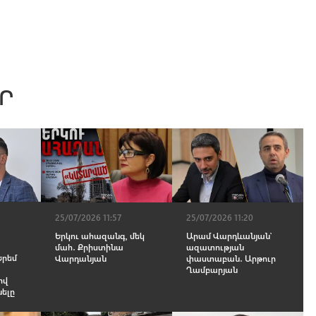
Ր
25/07/2026 11:57
25/07/2026 11:20
Երկու ահազանգ, մեկ
Արամ Վարդևանյան՝
մահ․ Քրիստինա
ազատության
Երեմ
Վարդանյան
փաստաբան․ Արթուր
Ղամբարյան
ով
նելը