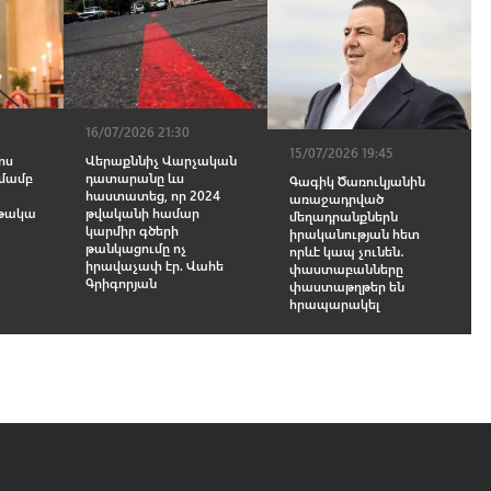
16/07/2026 21:30
15/07/2026 19:45
ոս
Վերաքննիչ Վարչական
մամբ
դատարանը ևս
Գագիկ Ծառուկյանին
հաստատեց, որ 2024
առաջադրված
նթակա
թվականի համար
մեղադրանքներն
կարմիր գծերի
իրականության հետ
թանկացումը ոչ
որևէ կապ չունեն․
իրավաչափ էր. Վահե
փաստաբանները
Գրիգորյան
փաստաթղթեր են
հրապարակել