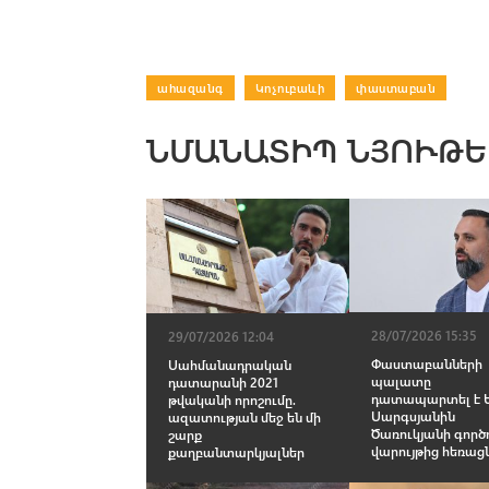
ահազանգ
|
Կոչուբաևի
|
փաստաբան
ՆՄԱՆԱՏԻՊ ՆՅՈՒԹԵ
28/07/2026 15:35
29/07/2026 12:04
Փաստաբանների
Սահմանադրական
պալատը
դատարանի 2021
դատապարտել է 
թվականի որոշումը.
Սարգսյանին
ազատության մեջ են մի
Ծառուկյանի գործ
շարք
վարույթից հեռաց
քաղբանտարկյալներ