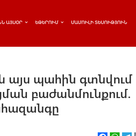
ՆՆ ԱՅՍՕՐ
ԵԹԵՐՈՒՄ
ՄԱՄՈՒԼԻ ՏԵՍՈՒԹՅՈՒՆ
ն այս պահին գտնվում 
ման բաժանմունքում.
հազանգը