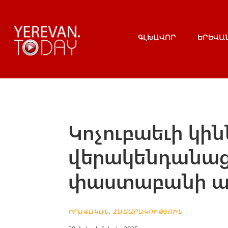
ԳԼԽԱՎՈՐ
ԵՐԵՎԱ
Կոչուբաեւի կին
վերակենդանաց
փաստաբանի ա
ԻՐԱՎԱԿԱՆ
,
ՀԱՍԱՐԱԿՈՒԹՅՈՒՆ