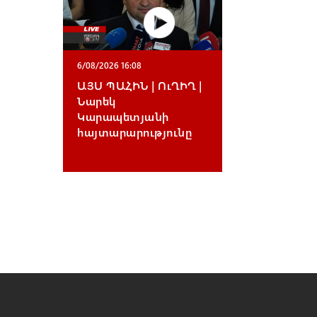
6/08/2026 16:08
ԱՅՍ ՊԱՀԻՆ | ՈւՂԻՂ |
Նարեկ
Կարապետյանի
հայտարարությունը