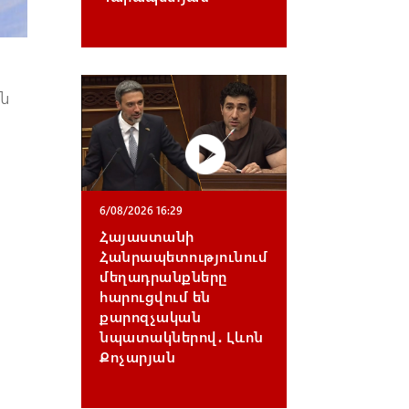
յն
6/08/2026 16:29
Հայաստանի
Հանրապետությունում
մեղադրանքները
հարուցվում են
քարոզչական
նպատակներով․ Լևոն
Քոչարյան