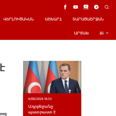
ՎԵՐԼՈՒԾԱԿԱՆ
ԱՇԽԱՐՀ
ՏԱՐԱԾԱՇՐՋԱՆ
ԱՐՑԱԽ
է
6/08/2026 16:53
Ադրբեջանը
պատրաստ է