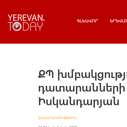
ԳԼԽԱՎՈՐ
ԵՐԵՎԱ
ՔՊ խմբակցությո
դատարանների 
Իսկանդարյան
ՀԱՍԱՐԱԿՈՒԹՅՈՒՆ