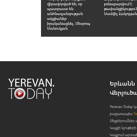
վիրավորված են, որ
բռնաբարվում է
պատրաստ են
թափանցիկություն
անհնազանդության
Սամվել Հակոբյա
ակցիաներ
իրականացնել․ Մեսրոպ
Մանուկյան
Երևանն 
Վերլուծ
Yerevan.Today
բացառապես
Y
Մեջբերումներ 
Կայքի նյութե
Կայքում արտա