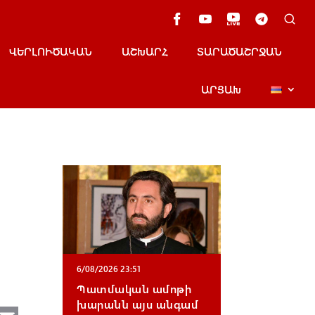
ՎԵՐԼՈՒԾԱԿԱՆ
ԱՇԽԱՐՀ
ՏԱՐԱԾԱՇՐՋԱՆ
ԱՐՑԱԽ
6/08/2026 23:51
Պատմական ամոթի
խարանն այս անգամ