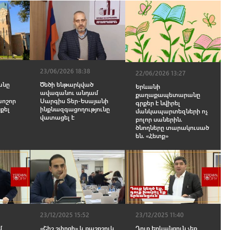
23/06/2026 18:38
22/06/2026 13:27
անը
Ծեծի ենթարկված
Երևանի
ավագանու անդամ
քաղաքապետարանը
խոշոր
Սարգիս Տեր-Եսայանի
գրքեր է նվիրել
քել
ինքնազգացողությունը
մանկապարտեզների ոչ
վատացել է
բոլոր սաներին.
ծնողները տարակուսած
են. «Հետք»
23/12/2025 15:52
23/12/2025 11:40
մ
«Շիշ շփոցի» և քաշքշուկ
Դուք Երևանցուն չեք