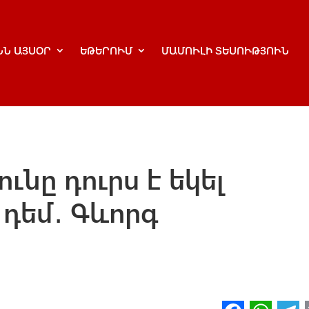
ՆՆ ԱՅՍՕՐ
ԵԹԵՐՈՒՄ
ՄԱՄՈՒԼԻ ՏԵՍՈՒԹՅՈՒՆ
ւնը դուրս է եկել
դեմ․ Գևորգ