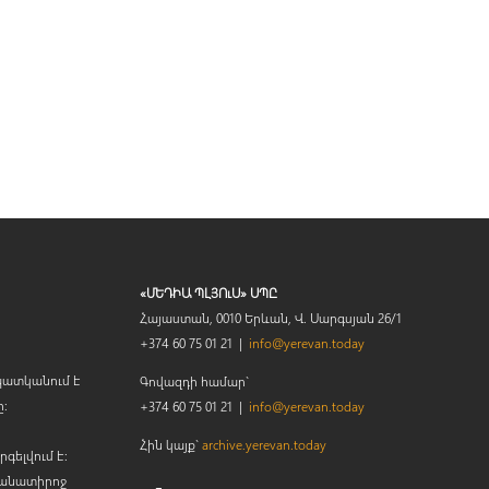
«ՄԵԴԻԱ ՊԼՅՈւՍ» ՍՊԸ
Հայաստան, 0010 Երևան, Վ. Սարգսյան 26/1
+374 60 75 01 21 |
info@yerevan.today
պատկանում է
Գովազդի համար`
ը։
+374 60 75 01 21 |
info@yerevan.today
Հին կայք`
archive.yerevan.today
րգելվում է:
կանատիրոջ