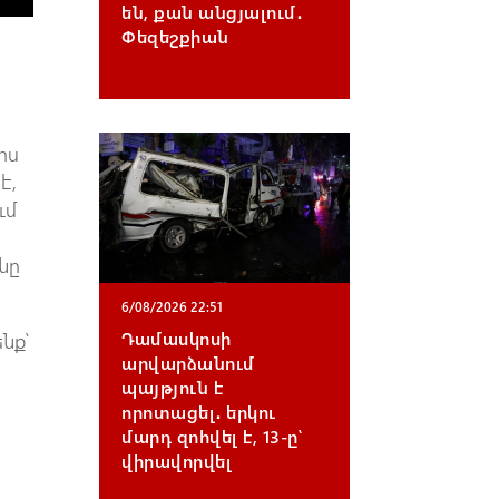
են, քան անցյալում․
Փեզեշքիան
րս
է,
ւմ
նը
6/08/2026 22:51
Դամասկոսի
նք՝
արվարձանում
պայթյուն է
ք
որոտացել․ երկու
մարդ զոհվել է, 13-ը՝
վիրավորվել