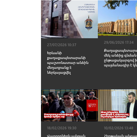
29/06/2026 17:34
27/07/2026 10:37
Քաղաքապետար
Երևանի
մեկ անձից գնման
քաղաքապետարանի
ընթացակարգով 
պաշտոնատար անձին
պայմանագիր է կն
մեղադրանք է
ներկայացվել
18/02/2026 19:30
10/02/2026 13:48
Վարորդներն այնքան
Հերթական անգա