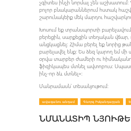
չգիտես ինչի նորմալ չեն աշխատում:
բոլոր բնակարաններում հստակ հաշվա
շարունակեիք մեկ մարդու հաշվարկո
Խոսում եք տրանսպորտի բարելավում
բերեցին, սարքեցին տեղական վճար,
անցկացնել: Հիմա բերել եք նորից թ
բարելավել ենք: Ես ձեզ կարող եմ մի 
օրվա տարբեր ժամերի ու հիմնականո
ֆիզիկապես մտնել ավտոբուս: Սպասու
ինչ-որ ձև մտնել»:
Մանրամասն՝ տեսանյութում։
ավագանու անդամ
|
Գևորգ Իսկանդարյան
|
ՆՄԱՆԱՏԻՊ ՆՅՈՒԹԵ