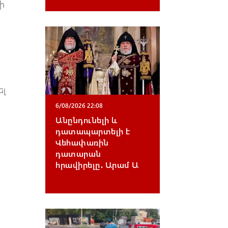
ի
ել
6/08/2026 22:08
Անընդունելի և
դատապարտելի է
Վեհափառին
դատարան
հրավիրելը․ Արամ Ա