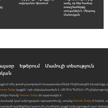
ավագանու նիստում
ասել, որ ձեր համար
ը․
առաջնահերթը
ն
տուգանելն է․ Մեսրոպ
Մանուկյան
այսօր
Եթերում
Մամուլի տեսություն
ական
 կայքում տեղ գտած լրատվական հրապարակումների հեղինակային իրավունքը 
erevan.Today
կայքին` որի սեփականատերն է «ՄԵԴԻԱ ՊԼՅՈ
ւ
Ս» ՍՊ ընկերություն
անելիս հղումը
Yerevan.Today
-ին պարտադիր է:
րի մասնակի կամ ամբողջական օգտագործումը, առանց
Yerevan.Today
-ի հղման, ա
հայտված կարծիքները կարող են չհամնկնել կայքի խմբագրության կամ սեփա