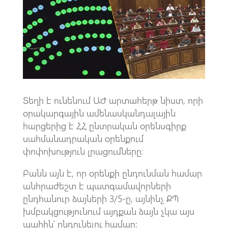
o
s
a
o
A
m
k
p
p
Տեղի է ունենում ԱԺ արտահերթ նիստ, որի
օրակարգային ամենասկանդալային
հարցերից է ՀՀ ընտրական օրենսգիրք
սահմանադրական օրենքում
փոփոխություն լրացումները։
Բանն այն է, որ օրենքի ընդունման համար
անհրաժեշտ է պատգամավորների
ընդհանուր ձայների 3/5-ը, այնինչ ՔՊ
խմբակցությունում այդքան ձայն չկա այս
պահին՝ ընդունելու համար։