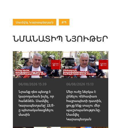
Սամվել Կարապետյան
|
ՔՊ
ՆՄԱՆԱՏԻՊ ՆՅՈՒԹԵՐ
06/08/2026 15:39
06/08/2026 15:13
Նրանք դեռ պետք է
Մեր ուժը ներկա է
կարողանան խլել, որ
լինելու Վեհափառ
հանձնեն․ Սամվել
հայրապետի դատին,
Կարապետյանը՝ ՀԷՑ-
ցույց ենք տալու մեր
ը պետականացնելու
պաշտպանությունը․
մասին
Սամվել
Կարապետյան