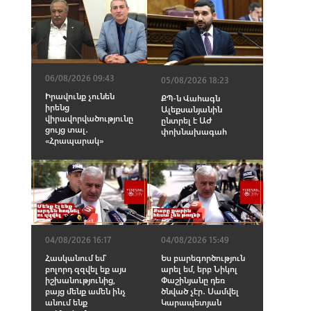
06/08/2026 09:43
05/08/2026 18:23
Իրավունք չունեն
ՔՊ-ն Վահագն
իրենց
Ալեքսանյանին
վիրավորվածությունը
ընտրել է ԱԺ
ցույց տալ․
փոխնախագահ
«Հրապարակ»
04/08/2026 16:17
04/08/2026 15:49
Հասկանում եմ՝
Ես բարեգործություն
բոլորդ զզվել եք այս
արել եմ, երբ Նիկոլ
իշխանությունից,
Փաշինյանը դեռ
բայց մենք ամեն ինչ
ծնված չէր․ Սամվել
անում ենք
Կարապետյան