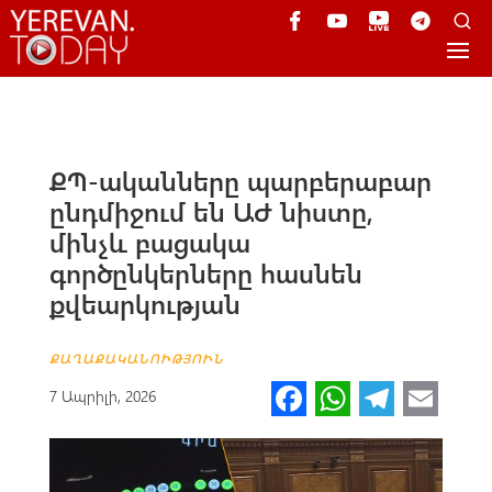
ՔՊ-ականները պարբերաբար
ընդմիջում են ԱԺ նիստը,
մինչև բացակա
գործընկերները հասնեն
քվեարկության
ՔԱՂԱՔԱԿԱՆՈՒԹՅՈՒՆ
Fa
W
Te
E
7 Ապրիլի, 2026
ce
h
le
m
b
at
gr
ail