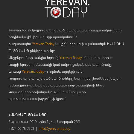
Yerevan.Today կայքում տեղ գտած լրատվական հրապարակումների
հեղինակային իրավունքը պատկանում է
բացառապես
Yerevan.Today
կայքին` որի սեփականատերն է «ՄԵԴԻԱ
ՊԼՅՈ
ւ
Ս» ՍՊ ընկերությունը։
Մեջբերումներ անելիս հղումը
Yerevan.Today
-ին պարտադիր է:
Կայքի նյութերի մասնակի կամ ամբողջական օգտագործումը,
առանց
Yerevan.Today
-ի հղման, արգելվում է:
Կայքում արտահայտված կարծիքները կարող են չհամնկնել կայքի
խմբագրության կամ սեփականատիրոջ տեսակետի հետ:
Գովազդների բովանդակության համար կայքը
պատասխանատվություն չի կրում:
«ՄԵԴԻԱ ՊԼՅՈւՍ» ՍՊԸ
Հայաստան, 0010 Երևան, Վ. Սարգսյան 26/1
+374 60 75 01 21 |
info@yerevan.today