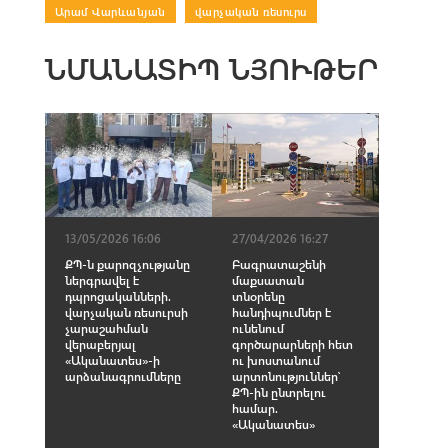
Արամ Վարևանյան
|
վարչական ռեսուրս
ՆՄԱՆԱՏԻՊ ՆՅՈՒԹԵՐ
27/04/2026 16:27
13/05/2026 16:06
Բագրատաշենի
ՔՊ-ն քարոզչությանը
մաքսատան
ներգրավել է
տնօրենը
դպրոցականների.
հանդիպումներ է
վարչական ռեսուրսի
ունենում
չարաշահման
գործարարների հետ
վերաբերյալ
ու խոստանում
«Ականատես»-ի
արտոնություններ՝
արձանագրումները
ՔՊ-ին ընտրելու
համար.
«Ականատես»