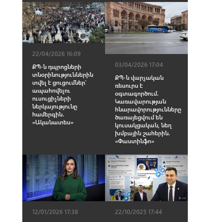
22/04/2026 16:09
03/04/2026 17:04
ՔՊ-ն դպրոցների
տնօրինություններին
ՔՊ-ն վարչական
տվել է ցուցումներ՝
ռեսուրս է
ապահովելու
օգտագործում.
ուսուցիչների
Կառավարության
ներկայությունը
հնարավորությունները
համերգին․
ծառայեցվում են
«Ականատես»
կուսակցական, նեղ
խմբային շահերին.
«Փաստինֆո»
12/01/2026 17:38
22/10/2025 17:44