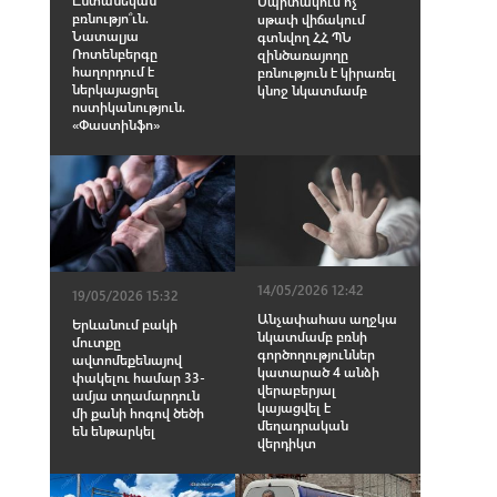
Սպիտակում ոչ
բռնությո՞ւն.
սթափ վիճակում
Նատալյա
գտնվող ՀՀ ՊՆ
Ռոտենբերգը
զինծառայողը
հաղորդում է
բռնություն է կիրառել
ներկայացրել
կնոջ նկատմամբ
ոստիկանություն.
«Փաստինֆո»
14/05/2026 12:42
19/05/2026 15:32
Անչափահաս աղջկա
Երևանում բակի
նկատմամբ բռնի
մուտքը
գործողություններ
ավտոմեքենայով
կատարած 4 անձի
փակելու համար 33-
վերաբերյալ
ամյա տղամարդուն
կայացվել է
մի քանի հոգով ծեծի
մեղադրական
են ենթարկել
վերդիկտ