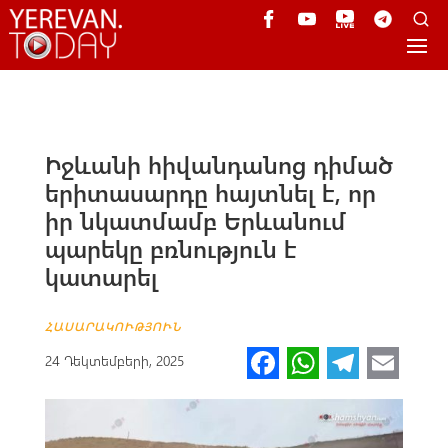
Իջևանի հիվանդանոց դիմած
երիտասարդը հայտնել է, որ
իր նկատմամբ Երևանում
պարեկը բռնnւթյուն է
կատարել
ՀԱՍԱՐԱԿՈՒԹՅՈՒՆ
Fa
W
Te
E
24 Դեկտեմբերի, 2025
ce
h
le
m
b
at
gr
ail