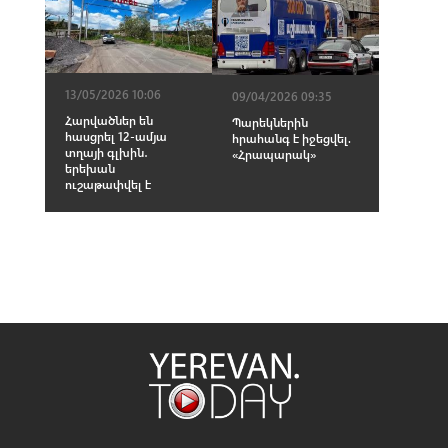
13/05/2026 10:06
09/04/2026 09:35
Հարվածներ են
Պարեկներին
հասցրել 12-ամյա
հրահանգ է իջեցվել.
տղայի գլխին․
«Հրապարակ»
երեխան
ուշաթափվել է