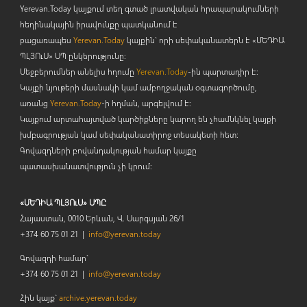
Yerevan.Today կայքում տեղ գտած լրատվական հրապարակումների
հեղինակային իրավունքը պատկանում է
բացառապես
Yerevan.Today
կայքին` որի սեփականատերն է «ՄԵԴԻԱ
ՊԼՅՈ
ւ
Ս» ՍՊ ընկերությունը։
Մեջբերումներ անելիս հղումը
Yerevan.Today
-ին պարտադիր է:
Կայքի նյութերի մասնակի կամ ամբողջական օգտագործումը,
առանց
Yerevan.Today
-ի հղման, արգելվում է:
Կայքում արտահայտված կարծիքները կարող են չհամնկնել կայքի
խմբագրության կամ սեփականատիրոջ տեսակետի հետ:
Գովազդների բովանդակության համար կայքը
պատասխանատվություն չի կրում:
«ՄԵԴԻԱ ՊԼՅՈւՍ» ՍՊԸ
Հայաստան, 0010 Երևան, Վ. Սարգսյան 26/1
+374 60 75 01 21 |
info@yerevan.today
Գովազդի համար`
+374 60 75 01 21 |
info@yerevan.today
Հին կայք`
archive.yerevan.today