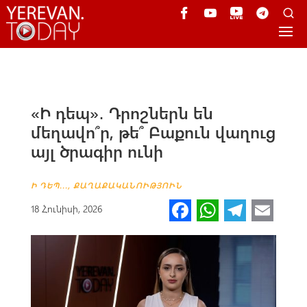
«Ի դեպ»․ Դրոշներն են
մեղավո՞ր, թե՞ Բաքուն վաղուց
այլ ծրագիր ունի
Ի ԴԵՊ...
,
ՔԱՂԱՔԱԿԱՆՈՒԹՅՈՒՆ
Fa
W
Te
E
18 Հունիսի, 2026
ce
h
le
m
b
at
gr
ail
o
s
a
o
A
m