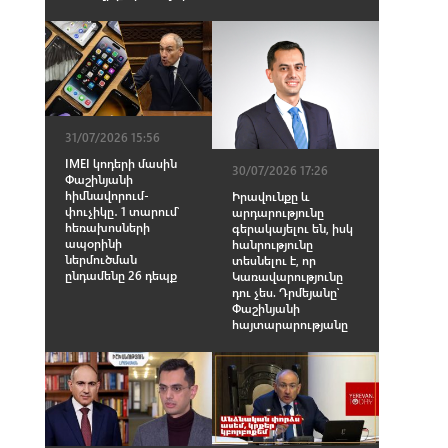
31/07/2026 15:56
IMEI կոդերի մասին
30/07/2026 17:26
Փաշինյանի
հիմնավորում-
Իրավունքը և
փուչիկը․ 1 տարում՝
արդարությունը
հեռախոսների
գերակայելու են, իսկ
ապօրինի
հանրությունը
ներմուծման
տեսնելու է, որ
ընդամենը 26 դեպք
Կառավարությունը
դու չես. Դրմեյանը՝
Փաշինյանի
հայտարարությանը