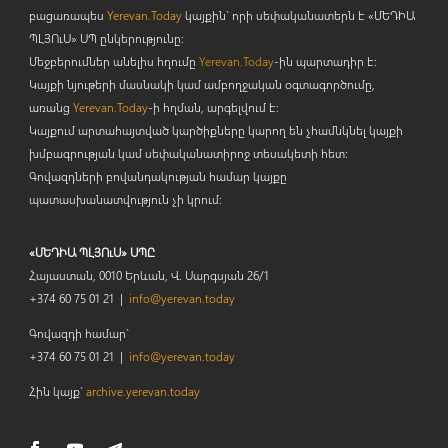
բացառապես
Yerevan.Today
կայքին` որի սեփականատերն է «ՄԵԴԻԱ
ՊԼՅՈ
ւ
Ս» ՍՊ ընկերությունը։
Մեջբերումներ անելիս հղումը
Yerevan.Today
-ին պարտադիր է:
Կայքի նյութերի մասնակի կամ ամբողջական օգտագործումը,
առանց
Yerevan.Today
-ի հղման, արգելվում է:
Կայքում արտահայտված կարծիքները կարող են չհամնկնել կայքի
խմբագրության կամ սեփականատիրոջ տեսակետի հետ:
Գովազդների բովանդակության համար կայքը
պատասխանատվություն չի կրում:
«ՄԵԴԻԱ ՊԼՅՈւՍ» ՍՊԸ
Հայաստան, 0010 Երևան, Վ. Սարգսյան 26/1
+374 60 75 01 21 |
info@yerevan.today
Գովազդի համար`
+374 60 75 01 21 |
info@yerevan.today
Հին կայք`
archive.yerevan.today