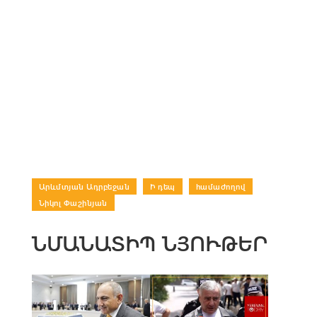
Արևմտյան Ադրբեջան
|
Ի դեպ
|
համաժողով
|
Նիկոլ Փաշինյան
ՆՄԱՆԱՏԻՊ ՆՅՈՒԹԵՐ