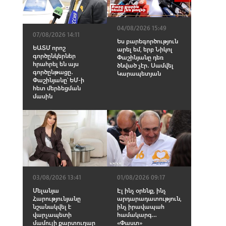
04/08/2026 15:49
07/08/2026 14:11
Ես բարեգործություն
ԵԱՏՄ որոշ
արել եմ, երբ Նիկոլ
գործընկերներ
Փաշինյանը դեռ
հրահրել են այս
ծնված չէր․ Սամվել
գործընթացը․
Կարապետյան
Փաշինյանը՝ ԵՄ-ի
հետ մերձեցման
մասին
03/08/2026 13:41
01/08/2026 09:17
Մելանյա
Էլ ինչ օրենք, ինչ
Հարությունյանը
արդարադատություն,
նշանակվել է
ինչ իրավապահ
վարչապետի
համակարգ…
մամուլի քարտուղար
«Փաստ»