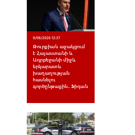
9/08/2026 12:37
Թուրքիան աջակցում
է Հայաստանի և
Ադրբեջանի միջև
երկարատև
խաղաղության
հասնելու
գործընթացին․ Ֆիդան