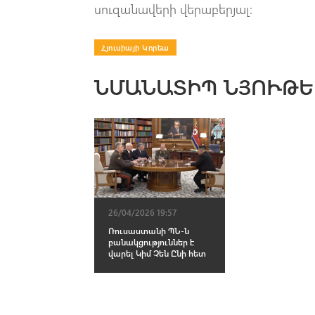
սուզանավերի վերաբերյալ:
Հյուսիայի Կորեա
ՆՄԱՆԱՏԻՊ ՆՅՈՒԹԵ
26/04/2026 19:57
Ռուսաստանի ՊՆ-ն
բանակցություններ է
վարել Կիմ Չեն Ընի հետ