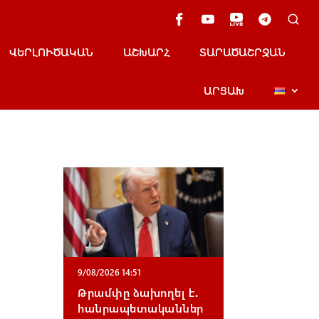
ՎԵՐԼՈՒԾԱԿԱՆ
ԱՇԽԱՐՀ
ՏԱՐԱԾԱՇՐՋԱՆ
ԱՐՑԱԽ
9/08/2026 14:51
Թրամփը ձախողել է․
հանրապետականներ