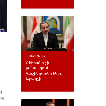
9/08/2026 13:20
Թեհրանը չի
բանակցում
Վաշինգտոնի հետ․
Արաղչի
վ
կել