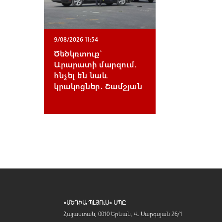
9/08/2026 11:54
Ծեծկռտուք՝
Արարատի մարզում.
հնչել են նաև
կրակոցներ․ Շամշյան
«ՄԵԴԻԱ ՊԼՅՈւՍ» ՍՊԸ
Հայաստան, 0010 Երևան, Վ. Սարգսյան 26/1