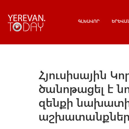
ԳԼԽԱՎՈՐ
ԵՐԵՎԱ
Հյուսիսային Կ
ծանոթացել է ն
զենքի նախատի
աշխատանքներ