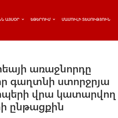
ՆՆ ԱՅՍՕՐ
ԵԹԵՐՈՒՄ
ՄԱՄՈՒԼԻ ՏԵՍՈՒԹՅՈՒՆ
որեայի առաջնորդը
որ գաղտնի ստորջրյա
պերի վրա կատարվող
ի ընթացքին