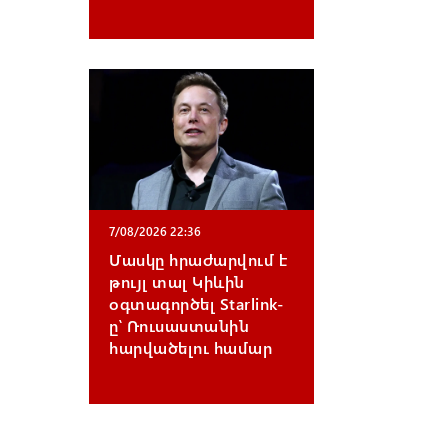
7/08/2026 22:36
Մասկը հրաժարվում է
թույլ տալ Կիևին
օգտագործել Starlink-
ը՝ Ռուսաստանին
հարվածելու համար