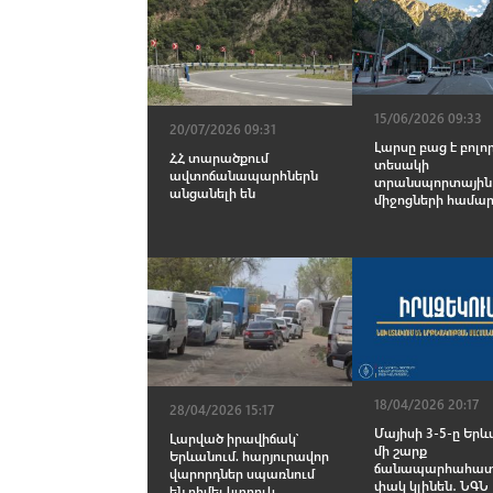
15/06/2026 09:33
20/07/2026 09:31
Լարսը բաց է բոլո
ՀՀ տարածքում
տեսակի
ավտոճանապարհներն
տրանսպորտային
անցանելի են
միջոցների համա
18/04/2026 20:17
28/04/2026 15:17
Մայիսի 3-5-ը Երև
Լարված իրավիճակ՝
մի շարք
Երևանում. հարյուրավոր
ճանապարհահատ
վարորդներ սպառնում
փակ կլինեն․ ՆԳՆ
են դիմել կտրուկ