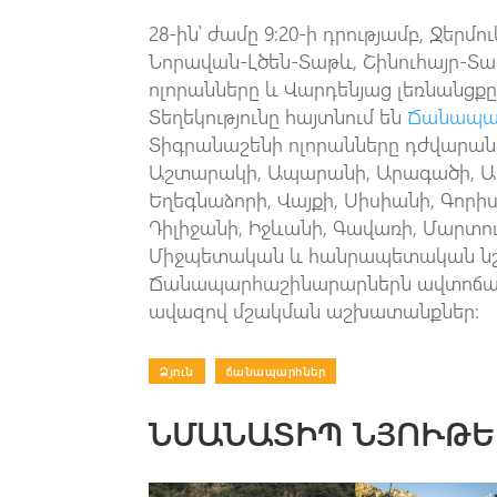
28-ին՝ ժամը 9:20-ի դրությամբ, Ջեր
Նորավան-Լծեն-Տաթև, Շինուհայր-
ոլորանները և Վարդենյաց լեռնանցք
Տեղեկությունը հայտնում են
Ճանապա
Տիգրանաշենի ոլորանները դժվարան
Աշտարակի, Ապարանի, Արագածի, Ար
Եղեգնաձորի, Վայքի, Սիսիանի, Գորի
Դիլիջանի, Իջևանի, Գավառի, Մարտու
Միջպետական և հանրապետական նշա
Ճանապարհաշինարարներն ավտոճան
ավազով մշակման աշխատանքներ:
Ձյուն
|
ճանապարհներ
ՆՄԱՆԱՏԻՊ ՆՅՈՒԹԵ