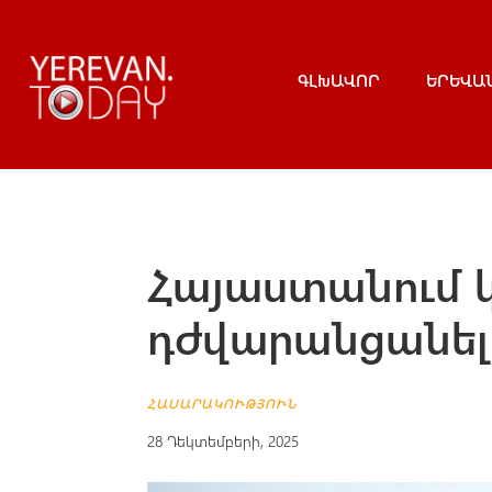
ԳԼԽԱՎՈՐ
ԵՐԵՎԱ
Հայաստանում 
դժվարանցանել
ՀԱՍԱՐԱԿՈՒԹՅՈՒՆ
28 Դեկտեմբերի, 2025