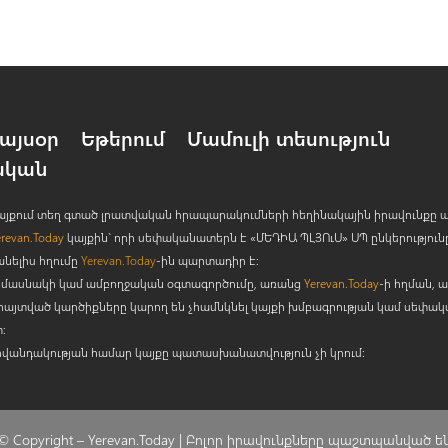
այսօր
Եթերում
Մամուլի տեսություն
ական
 կայքում տեղ գտած լրատվական հրապարակումների հեղինակային իրավունքը 
erevan.Today
կայքին` որի սեփականատերն է «ՄԵԴԻԱ ՊԼՅՈ
ւ
Ս» ՍՊ ընկերություն
անելիս հղումը
Yerevan.Today
-ին պարտադիր է:
րի մասնակի կամ ամբողջական օգտագործումը, առանց
Yerevan.Today
-ի հղման, ա
հայտված կարծիքները կարող են չհամնկնել կայքի խմբագրության կամ սեփա
:
ովանդակության համար կայքը պատասխանատվություն չի կրում:
© Copyright –
Yerevan.Today |
Բոլոր իրավունքները պաշտպանված ե