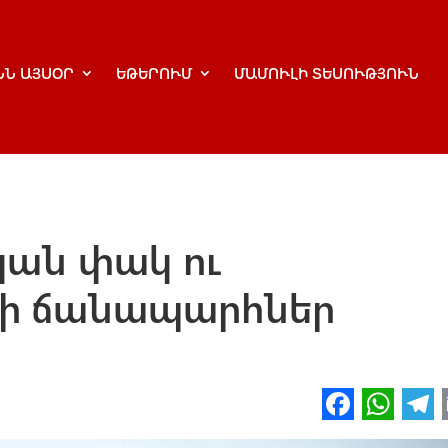
ՆՆ ԱՅՍՕՐ
ԵԹԵՐՈՒՄ
ՄԱՄՈՒԼԻ ՏԵՍՈՒԹՅՈՒՆ
կան փակ ու
ի ճանապարհներ
Fa
W
ce
h
l