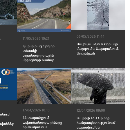
06/05/2026 11:44
11/05/2026 10:21
ր
Մայիսյան ձյուն՝ Շիրակի
Լարսը բաց է բոլոր
մարզում և Ապարանում.
տեսակի
ր
Սուրենյան
տրանսպորտային
միջոցների համար
17/04/2026 10:10
12/04/2026 09:00
անում
ՀՀ տարածքում
Ապրիլի 12-13-ը ողջ
ավտոճանապարհները
հանրապետությունում
վածներ
հիմնականում
սպասվում են