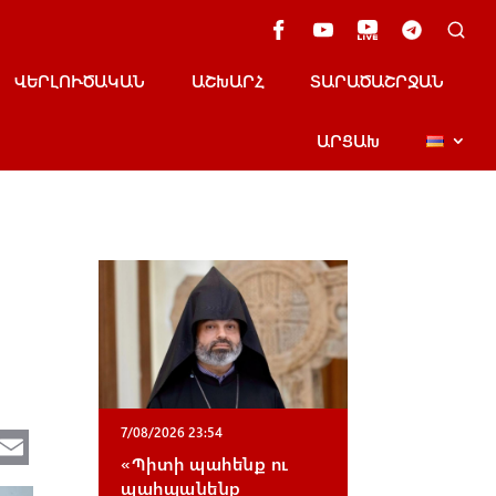
ՎԵՐԼՈՒԾԱԿԱՆ
ԱՇԽԱՐՀ
ՏԱՐԱԾԱՇՐՋԱՆ
ԱՐՑԱԽ
Te
E
7/08/2026 23:54
«Պիտի պահենք ու
e
m
պահպանենք