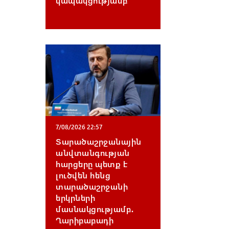
կապակցությամբ
7/08/2026 22:57
Տարածաշրջանային
անվտանգության
հարցերը պետք է
լուծվեն հենց
տարածաշրջանի
երկրների
մասնակցությամբ․
Ղարիբաբադի