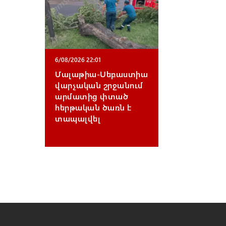
6/08/2026 22:01
Մալաթիա-Սեբաստիա
վարչական շրջանում
արմատից փտած
հերթական ծառն է
տապալվել