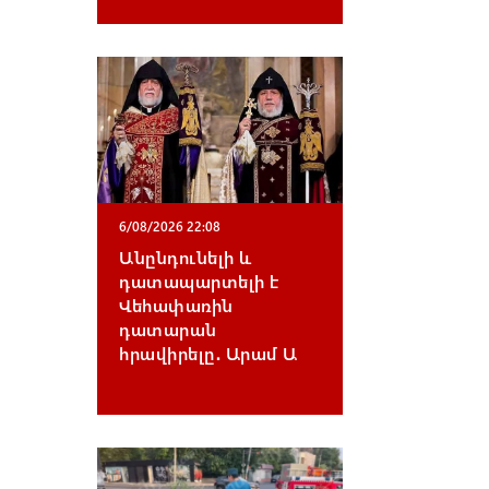
6/08/2026 22:08
Անընդունելի և
դատապարտելի է
Վեհափառին
դատարան
հրավիրելը․ Արամ Ա