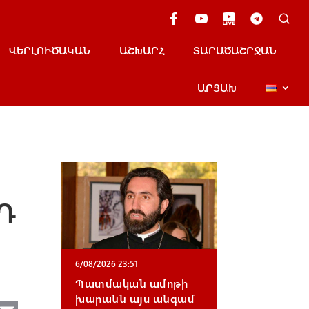
ՎԵՐԼՈՒԾԱԿԱՆ
ԱՇԽԱՐՀ
ՏԱՐԱԾԱՇՐՋԱՆ
ԱՐՑԱԽ
ՌԴ
6/08/2026 23:51
Պատմական ամոթի
խարանն այս անգամ