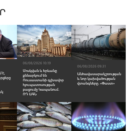
Ր
06/08/2026 10:19
06/08/2026 09:31
Մոսկվան և Երևանը
 է,
Անհավասարակշռության
քննարկում են
արցերը
և նոր կախվածության
Ռուսաստանի գլխավոր
վտանգները. «Փաստ»
հյուպատոսության
բացումը Կապանում․
ւկ
ՌԴ ԱԳՆ