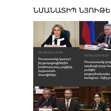
ՆՄԱՆԱՏԻՊ ՆՅՈՒԹԵ
06/08/2026 20:40
06/08/2026 18:56
Ռուսաստանը կարող է
Ռուսաստանը կողմ
իր քաղաքացիներին
որպեսզի բոլոր հ
խորհուրդ տալ չայցելել
լուծվեն
Հայաստան․
բացարձակապես
Մատվիենկո
հանգիստ․ Օվերչո