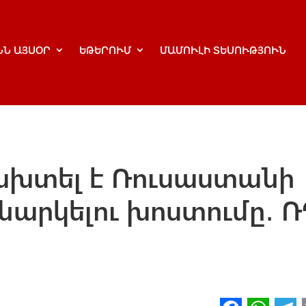
ՆՆ ԱՅՍՕՐ
ԵԹԵՐՈՒՄ
ՄԱՄՈՒԼԻ ՏԵՍՈՒԹՅՈՒՆ
խտել է Ռուսաստանի
ռնարկելու խոստումը․ 